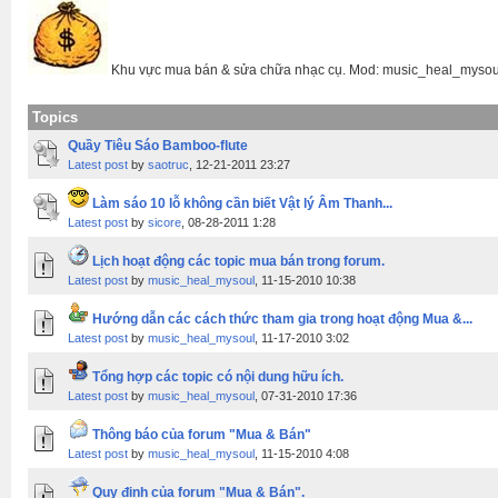
Khu vực mua bán & sửa chữa nhạc cụ. Mod: music_heal_mysou
Topics
Quầy Tiêu Sáo Bamboo-flute
Latest post
by
saotruc
, 12-21-2011 23:27
Làm sáo 10 lỗ không cần biết Vật lý Âm Thanh...
Latest post
by
sicore
, 08-28-2011 1:28
Lịch hoạt động các topic mua bán trong forum.
Latest post
by
music_heal_mysoul
, 11-15-2010 10:38
Hướng dẫn các cách thức tham gia trong hoạt động Mua &...
Latest post
by
music_heal_mysoul
, 11-17-2010 3:02
Tổng hợp các topic có nội dung hữu ích.
Latest post
by
music_heal_mysoul
, 07-31-2010 17:36
Thông báo của forum "Mua & Bán"
Latest post
by
music_heal_mysoul
, 11-15-2010 4:08
Quy định của forum "Mua & Bán".