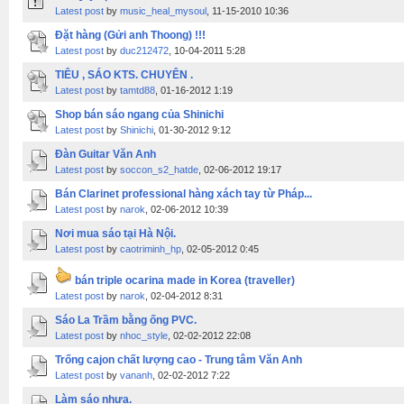
Latest post
by
music_heal_mysoul
, 11-15-2010 10:36
Đặt hàng (Gửi anh Thoong) !!!
Latest post
by
duc212472
, 10-04-2011 5:28
TIÊU , SÁO KTS. CHUYÊN .
Latest post
by
tamtd88
, 01-16-2012 1:19
Shop bán sáo ngang của Shinichi
Latest post
by
Shinichi
, 01-30-2012 9:12
Đàn Guitar Văn Anh
Latest post
by
soccon_s2_hatde
, 02-06-2012 19:17
Bán Clarinet professional hàng xách tay từ Pháp...
Latest post
by
narok
, 02-06-2012 10:39
Nơi mua sáo tại Hà Nội.
Latest post
by
caotriminh_hp
, 02-05-2012 0:45
bán triple ocarina made in Korea (traveller)
Latest post
by
narok
, 02-04-2012 8:31
Sáo La Trầm bằng ống PVC.
Latest post
by
nhoc_style
, 02-02-2012 22:08
Trống cajon chất lượng cao - Trung tâm Văn Anh
Latest post
by
vananh
, 02-02-2012 7:22
Làm sáo nhựa.