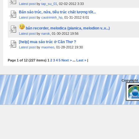
Latest post
by
tap_su_01
, 02-02-2012 3:33
Bán sáo trúc, nứa, tiêu trúc chất lượng tốt...
Latest post
by
caotriminh_hp
, 01-31-2012 6:01
bán recorder, melodica (pianica, melodion v..v...)
Latest post
by
narok
, 01-30-2012 19:56
[help] mua sáo trúc ở Cần Thơ ?
Latest post
by
maomeo
, 01-28-2012 19:30
Page 1 of 12 (227 items) 1
2
3
4
5
Next >
...
Last »
|
Copyright 