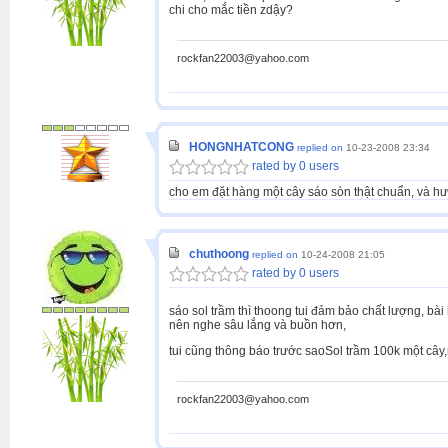
chi cho mắc tiền zdậy?
rockfan22003@yahoo.com
HONGNHATCONG
replied on
10-23-2008 23:34
rated by 0 users
cho em đặt hàng một cây sáo sòn thật chuẩn, và hư
chuthoong
replied on
10-24-2008 21:05
rated by 0 users
sáo sol trầm thì thoong tui đảm bảo chất lượng, bài
nên nghe sâu lắng và buồn hơn,
tui cũng thông báo trước saoSol trầm 100k một cây,n
rockfan22003@yahoo.com