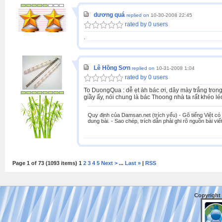
dương quá
replied on
10-30-2008 22:45
rated by 0 users
.
Lê Hồng Sơn
replied on
10-31-2008 1:04
rated by 0 users
To DuongQua : dễ ẹt àh bác ơi, dây mày trắng trong
giầy ấy, nói chung là bác Thoong nhà ta rất khéo lé
Quy định của Damsan.net (trích yếu) - Gõ tiếng Việt có 
dung bài. - Sao chép, trích dẫn phải ghi rõ nguồn bài viết
Page 1 of 73 (1093 items) 1
2
3
4
5
Next >
...
Last »
|
RSS
Copyright 