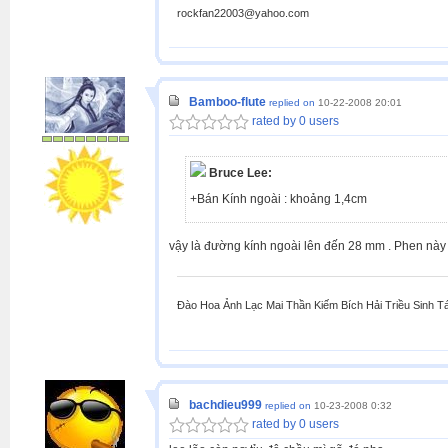
rockfan22003@yahoo.com
Bamboo-flute
replied on
10-22-2008 20:01
rated by 0 users
Bruce Lee:
+Bán Kính ngoài : khoảng 1,4cm
vậy là đường kính ngoài lên đến 28 mm . Phen này
Đào Hoa Ảnh Lạc Mai Thần Kiếm Bích Hải Triều Sinh T
bachdieu999
replied on
10-23-2008 0:32
rated by 0 users