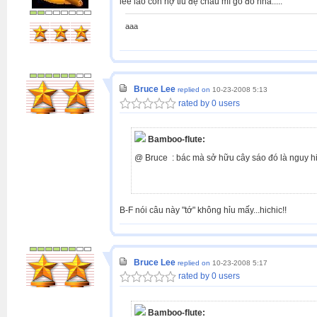
lee lão còn nợ tỉu đệ chầu mì gõ đó nha.....
aaa
Bruce Lee
replied on
10-23-2008 5:13
rated by 0 users
Bamboo-flute:
@ Bruce : bác mà sở hữu cây sáo đó là nguy hiể
B-F nói câu này "tớ" không hỉu mấy...hichic!!
Bruce Lee
replied on
10-23-2008 5:17
rated by 0 users
Bamboo-flute: