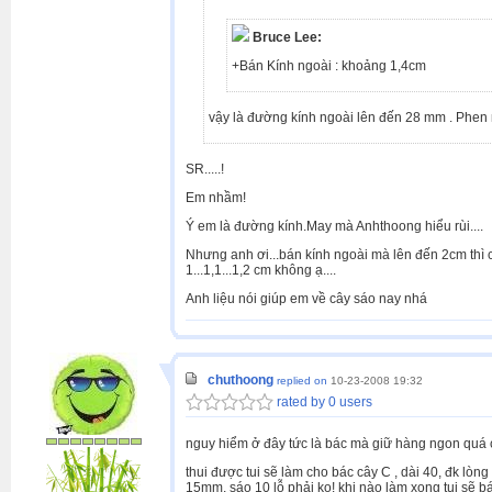
Bruce Lee:
+Bán Kính ngoài : khoảng 1,4cm
vậy là đường kính ngoài lên đến 28 mm . Phen
SR.....!
Em nhầm!
Ý em là đường kính.May mà Anhthoong hiểu rùi....
Nhưng anh ơi...bán kính ngoài mà lên đến 2cm thì câ
1...1,1...1,2 cm không ạ....
Anh liệu nói giúp em về cây sáo nay nhá
chuthoong
replied on
10-23-2008 19:32
rated by 0 users
nguy hiểm ở đây tức là bác mà giữ hàng ngon quá c
thui được tui sẽ làm cho bác cây C , dài 40, đk lò
15mm, sáo 10 lỗ phải ko! khi nào làm xong tui sẽ 