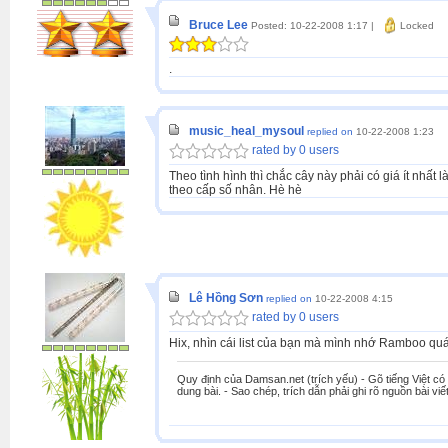
Bruce Lee
Posted: 10-22-2008 1:17 |
Locked
.
music_heal_mysoul
replied on
10-22-2008 1:23
rated by 0 users
Theo tình hình thì chắc cây này phải có giá ít nhất
theo cấp số nhân. Hè hè
Lê Hồng Sơn
replied on
10-22-2008 4:15
rated by 0 users
Hix, nhìn cái list của bạn mà mình nhớ Ramboo quá,
Quy định của Damsan.net (trích yếu) - Gõ tiếng Việt có 
dung bài. - Sao chép, trích dẫn phải ghi rõ nguồn bài viết