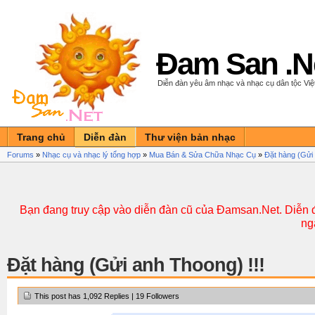
Đam San .N
Diễn đàn yêu âm nhạc và nhạc cụ dân tộc Vi
Trang chủ
Diễn đàn
Thư viện bản nhạc
Forums
»
Nhạc cụ và nhạc lý tổng hợp
»
Mua Bán & Sửa Chữa Nhạc Cụ
»
Đặt hàng (Gửi 
Bạn đang truy cập vào diễn đàn cũ của Đamsan.Net. Diễn đ
ng
Đặt hàng (Gửi anh Thoong) !!!
This post has 1,092 Replies | 19 Followers