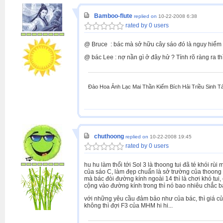
Bamboo-flute
replied on
10-22-2008 6:38
rated by 0 users
@ Bruce : bác mà sở hữu cây sáo đó là nguy hiểm sẽ
@ bác Lee : nợ nần gì ở đây hử ? Tính rõ ràng ra thì 
Đào Hoa Ảnh Lạc Mai Thần Kiếm Bích Hải Triều Sinh T
chuthoong
replied on
10-22-2008 19:45
rated by 0 users
hu hu làm thổi tới Sol 3 là thoong tui đã té khói rù
của sáo C, làm đẹp chuẩn là sở trường của thoong tu
mà bác đòi đường kính ngoài 14 thì là chơi khó tui
cộng vào đường kính trong thì nó bao nhiêu chắc b
với những yêu cầu đảm bảo như của bác, thì giá củ
không thì đợi F3 của MHM hi hi...