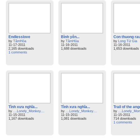
Endlesslove
Bình yên...
Con thuong rau
by
TâmHòa
by
TâmHòa
by
Long Tứ Gia
11-17-2011
11-16-2011
11-16-2011
2,165 downloads
1,688 downloads
1,653 downloads
1 comments
Tình xưa nghĩa...
Tình xưa nghĩa...
Trail of the ang
by
....Lonely_Monkey....
by
....Lonely_Monkey....
by
....Lonely_Mon
11-15-2011
11-15-2011
11-15-2011
1,167 downloads
1,081 downloads
714 downloads
1 comments