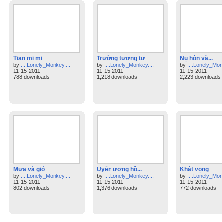
Tian mi mi
Trường tương tư
Nụ hôn và...
by
....Lonely_Monkey....
by
....Lonely_Monkey....
by
....Lonely_Mon
11-15-2011
11-15-2011
11-15-2011
788 downloads
1,218 downloads
2,223 downloads
Mưa và gió
Uyên ương hồ...
Khát vọng
by
....Lonely_Monkey....
by
....Lonely_Monkey....
by
....Lonely_Mon
11-15-2011
11-15-2011
11-15-2011
802 downloads
1,376 downloads
772 downloads