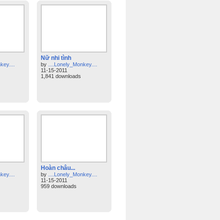
Nữ nhi tình
key....
by
....Lonely_Monkey....
11-15-2011
1,841 downloads
Hoàn châu...
key....
by
....Lonely_Monkey....
11-15-2011
959 downloads