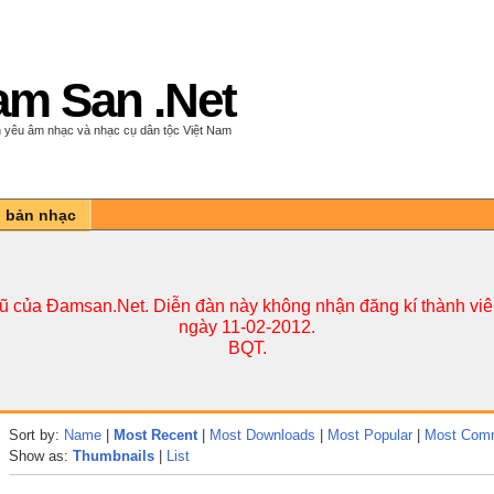
m San .Net
 yêu âm nhạc và nhạc cụ dân tộc Việt Nam
n bản nhạc
cũ của Đamsan.Net. Diễn đàn này không nhận đăng kí thành viên
ngày 11-02-2012.
BQT.
Sort by:
Name
|
Most Recent
|
Most Downloads
|
Most Popular
|
Most Com
Show as:
Thumbnails
|
List