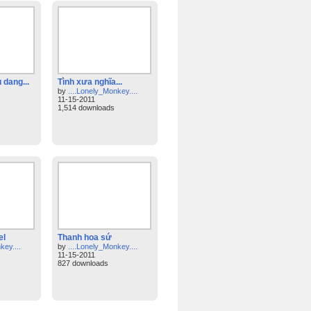
 dang...
Tình xưa nghĩa...
by
....Lonely_Monkey....
11-15-2011
1,514 downloads
el
Thanh hoa sứ
key....
by
....Lonely_Monkey....
11-15-2011
827 downloads