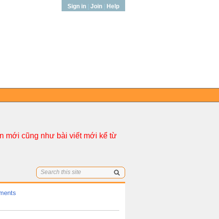
Sign in
|
Join
|
Help
 mới cũng như bài viết mới kể từ
ments