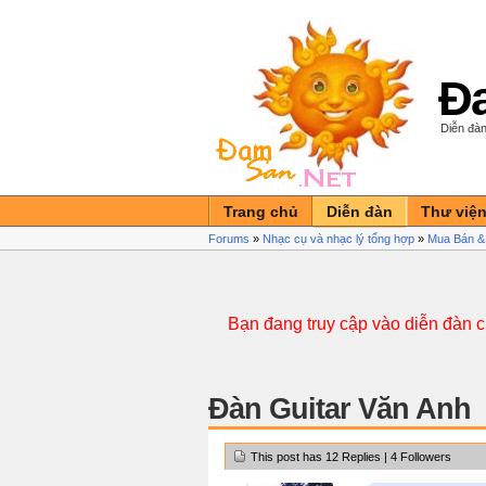
Đa
Diễn đàn
Trang chủ
Diễn đàn
Thư việ
Forums
»
Nhạc cụ và nhạc lý tổng hợp
»
Mua Bán &
Bạn đang truy cập vào diễn đàn 
Đàn Guitar Văn Anh
This post has 12 Replies | 4 Followers