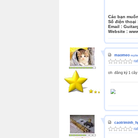
Các bạn muốn 
Số điện thoại
Email : Guita
Website : www
maomeo
repli
rat
oh đăng ký 1 cây 
caotriminh_h
rat