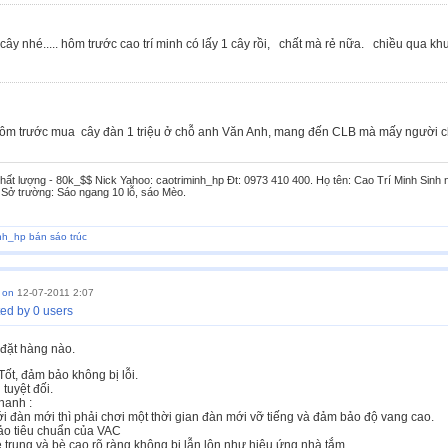
cây nhé..... hôm trước cao trí minh có lấy 1 cây rồi, chất mà rẻ nữa. chiều qua k
ôm trước mua cây đàn 1 triệu ở chỗ anh Văn Anh, mang đến CLB mà mấy người chơi g
hất lượng - 80k_$$ Nick Yahoo: caotriminh_hp Đt: 0973 410 400. Họ tên: Cao Trí Minh Sinh
 Sở trường: Sáo ngang 10 lỗ, sáo Mèo.
nh_hp bán sáo trúc
d on
12-07-2011 2:07
ed by 0 users
đặt hàng nào.
Tốt, đảm bảo không bị lỗi.
tuyệt đối.
thanh :
ới đàn mới thì phải chơi một thời gian đàn mới vỡ tiếng và đảm bảo độ vang cao.
o tiêu chuẩn của VAC
 trung và bè cao rõ ràng không bị lẫn lộn như hiệu ứng nhà tắm.