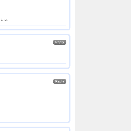
háng.
Reply
Reply