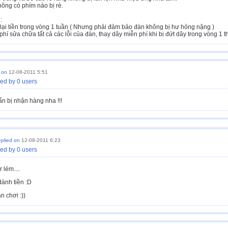
ông có phím nào bị rè.
 :
ả lại tiền trong vòng 1 tuần ( Nhưng phải đảm bảo đàn không bị hư hỏng nặng )
hí sửa chữa tất cả các lỗi của đàn, thay dây miễn phí khi bị đứt dây trong vòng 1 t
d on
12-08-2011 5:51
ed by 0 users
n bị nhận hàng nha !!!
eplied on
12-08-2011 6:23
ed by 0 users
 lém....
dành tiền :D
n chơi :))