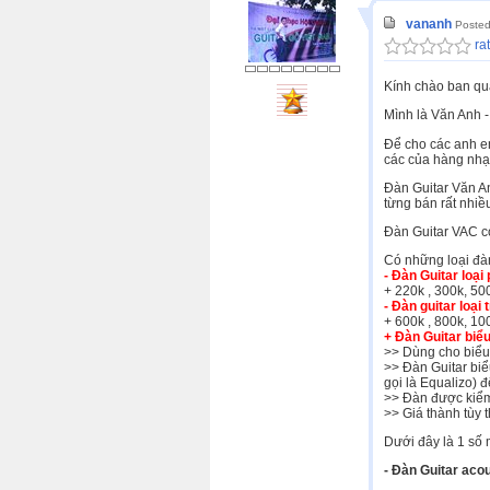
vananh
Posted
rat
Kính chào ban quả
Mình là Văn Anh 
Để cho các anh em
các của hàng nhạ
Đàn Guitar Văn An
từng bán rất nhiề
Đàn Guitar VAC có
Có những loại đàn
- Đàn Guitar loại
+ 220k , 300k, 50
- Đàn guitar loại 
+ 600k , 800k, 10
+ Đàn Guitar biểu
>> Dùng cho biểu 
>> Đàn Guitar biể
gọi là Equalizo) 
>> Đàn được kiểm
>> Giá thành tùy t
Dưới đây là 1 số 
- Đàn Guitar acou