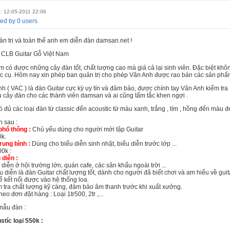
: 12-05-2011 22:06
ed by 0 users
n trị và toàn thể anh em diễn đàn damsan.net !
- CLB Guitar Gỗ Việt Nam
 có được những cây đàn tốt, chất lượng cao mà giá cả lại sinh viên. Đặc biệt khô
c cụ. Hôm nay xin phép ban quản trị cho phép Văn Anh được rao bán các sản ph
h ( VAC ) là đàn Guitar cực kỳ uy tín và đảm bảo, được chính tay Văn Anh kiểm tra
u cây đàn cho các thành viên damsan và ai cũng tấm tắc khen ngợi .
 đủ các loại đàn từ classic đến acoustic từ màu xanh, trắng , tím , hồng đến màu đ
 sau :
 phổ thông :
Chủ yếu dùng cho người mới tập Guitar
0k.
trung bình :
Dùng cho biểu diễn sinh nhật, biểu diễn trước lớp ...
00k :
 diễn :
diễn ở hội trường lớn, quán cafe, các sân khấu ngoài trời ...
u diễn là đàn Guitar chất lượng tốt, dành cho người đã biết chơi và am hiểu về gui
để kết nối được vào hệ thống loa.
 tra chất lượng kỹ càng, đảm bảo âm thanh trước khi xuất xưởng.
heo đơn đặt hàng : Loại 1tr500, 2tr ,...
mẫu đàn :
stíc loại 550k :