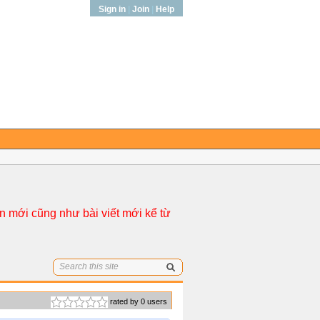
Sign in
|
Join
|
Help
 mới cũng như bài viết mới kể từ
rated by 0 users