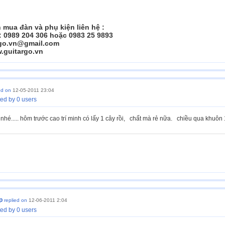
mua đàn và phụ kiện liên hệ :
 : 0989 204 306 hoặc 0983 25 9893
rgo.vn@gmail.com
.guitargo.vn
ed on
12-05-2011 23:04
ed by 0 users
nhé..... hôm trước cao trí minh có lấy 1 cây rồi, chất mà rẻ nữa. chiều qua khuôn
p
replied on
12-06-2011 2:04
ed by 0 users