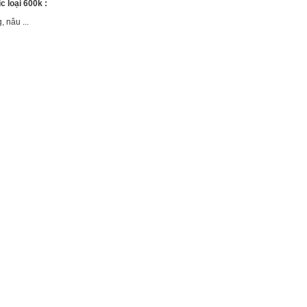
c loại 600k :
 nâu ...