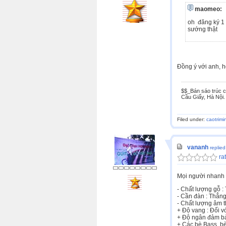
maomeo:
oh đăng ký 1 
sướng thật
Đồng ý với anh, h
$$_Bán sáo trúc c
Cầu Giấy, Hà Nội.
Filed under:
caotrimi
vananh
replie
rat
Mọi người nhanh 
- Chất lượng gỗ : 
- Cần đàn : Thẳng 
- Chất lượng âm 
+ Độ vang : Đối v
+ Độ ngân đảm bả
+ Các bè Bass, bè