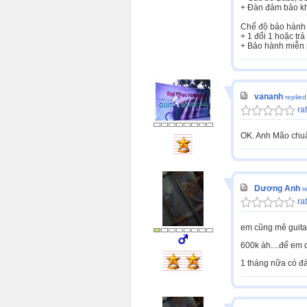
+ Đàn đảm bảo kh
Chế độ bảo hành
+ 1 đổi 1 hoặc tr
+ Bảo hành miễn p
vananh
replie
rat
OK. Anh Mão chuẩ
Dương Anh
r
rat
em cũng mê guitar
600k àh....để em 
1 tháng nữa có đà