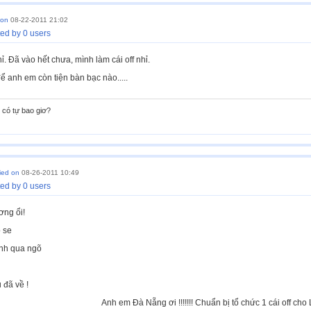
 on
08-22-2011 21:02
ed by 0 users
ỉ. Đã vào hết chưa, mình làm cái off nhỉ.
 anh em còn tiện bàn bạc nào.....
có tự bao giơ?
lied on
08-26-2011 10:49
ed by 0 users
ơng ổi!
 se
nh qua ngõ
về !
ẵng ơi !!!!!!! Chuẩn bị tổ chức 1 cái off cho Linh 