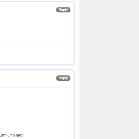
Reply
Reply
đình nào !