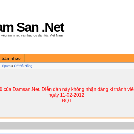
m San .Net
 yêu âm nhạc và nhạc cụ dân tộc Việt Nam
n bản nhạc
í - Spam
»
Off Đà Nẵng
cũ của Đamsan.Net. Diễn đàn này không nhận đăng kí thành viên
ngày 11-02-2012.
BQT.