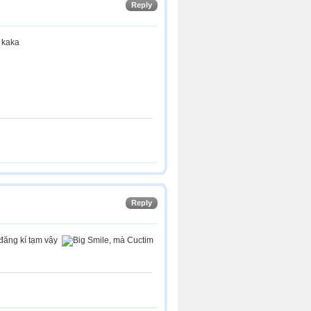
Reply
. kaka
Reply
 đăng kí tạm vậy
, mà Cuctim