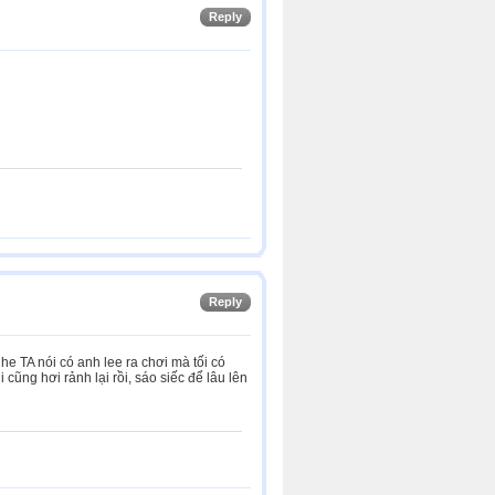
Reply
Reply
e TA nói có anh lee ra chơi mà tối có
i cũng hơi rảnh lại rồi, sáo siếc để lâu lên