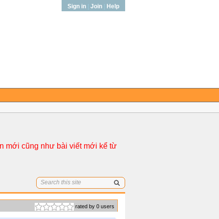
Sign in
|
Join
|
Help
 mới cũng như bài viết mới kể từ
rated by 0 users