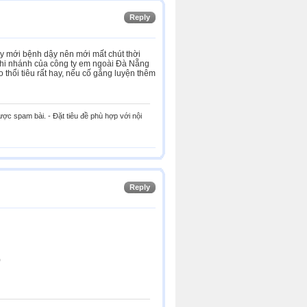
Reply
ầy mới bệnh dậy nên mới mất chút thời
chi nhánh của công ty em ngoài Đà Nẵng
 thổi tiêu rất hay, nếu cố gắng luyện thêm
ược spam bài. - Đặt tiêu đề phù hợp với nội
Reply
)