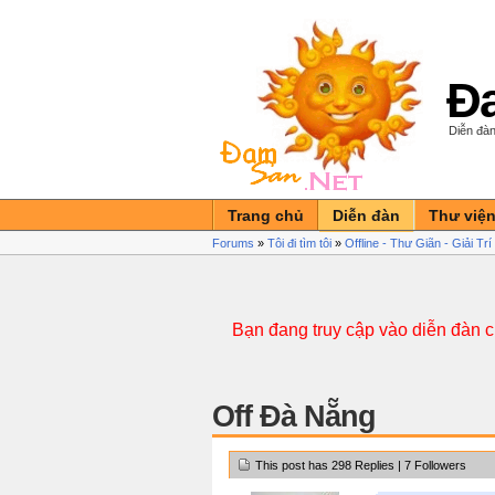
Đa
Diễn đàn
Trang chủ
Diễn đàn
Thư việ
Forums
»
Tôi đi tìm tôi
»
Offline - Thư Giãn - Giải Tr
Bạn đang truy cập vào diễn đàn 
Off Đà Nẵng
This post has 298 Replies | 7 Followers