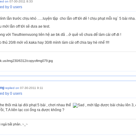
lied on
07-30-2011 8:33
ed by 0 users
lính lần trước chịu khó ......luyện tập cho lần off tới đê ! chịu phạt mỗi ng` 5 bài nha
 mới lần off tới sẽ đưa ae test.
 với Tieuthienvuong liên hệ ae bk đã ...ở quê vô chưa để làm cái off đi !
thủ 20/8 mới vô.kaka hay 30/8 mình làm cái off chia tay hè nhể !!!!
ck.us/img230/6312/copyofimg079.jpg
ong
replied on
07-30-2011 9:11
ed by 0 users
he thôi mà lại đòi phạt 5 bài , chơi nhau thế
, mới tập được bài cháu lên 3,
rồi, T.A liên lạc coi ổng ra được không ?
i ngả bất phân..~_~