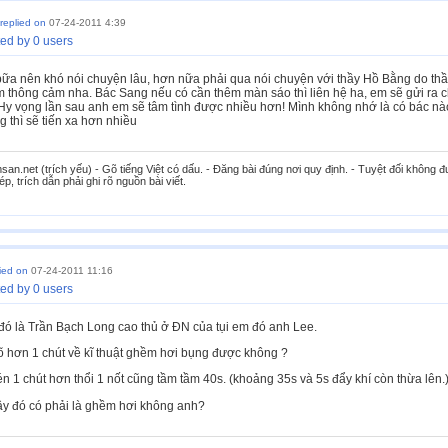
replied on
07-24-2011 4:39
ed by 0 users
 bữa nên khó nói chuyện lâu, hơn nữa phải qua nói chuyện với thầy Hồ Bằng do th
 thông cảm nha. Bác Sang nếu có cần thêm màn sáo thì liên hệ ha, em sẽ gửi ra 
! Hy vọng lần sau anh em sẽ tâm tình được nhiều hơn! Mình không nhớ là có bác nào
 thì sẽ tiến xa hơn nhiều
n.net (trích yếu) - Gõ tiếng Việt có dấu. - Đăng bài đúng nơi quy định. - Tuyệt đối không đ
p, trích dẫn phải ghi rõ nguồn bài viết.
lied on
07-24-2011 11:16
ed by 0 users
u đó là Trần Bạch Long cao thủ ở ĐN của tụi em đó anh Lee.
rõ hơn 1 chút về kĩ thuật ghềm hơi bụng được không ?
n 1 chút hơn thổi 1 nốt cũng tầm tầm 40s. (khoảng 35s và 5s đẩy khí còn thừa lên.
giây đó có phải là ghềm hơi không anh?