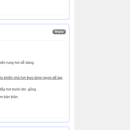
Reply
hiện rung hơi dễ dàng.
iều khiển nhả hơi theo từng ngụm để tạp
đầy hơi trước khi gồng .
ệm bản thân.