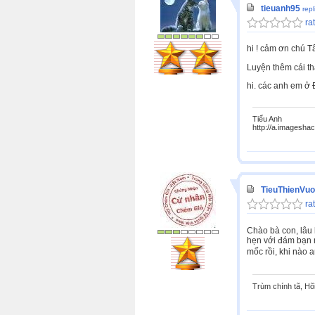
tieuanh95
rep
rat
hi ! cảm ơn chú Tâ
Luyện thêm cái th
hi. các anh em ở Đ
Tiểu Anh
http://a.imagesha
TieuThienVu
rat
Chào bà con, lâu 
hẹn với đám bạn n
mốc rồi, khi nào a
Trùm chính tã, Hõ