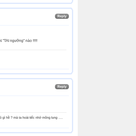
Reply
"TAI ngưỡng" nào !!!!!
Reply
 hề ? mà ta hoài tiếc nhớ mông lung .....