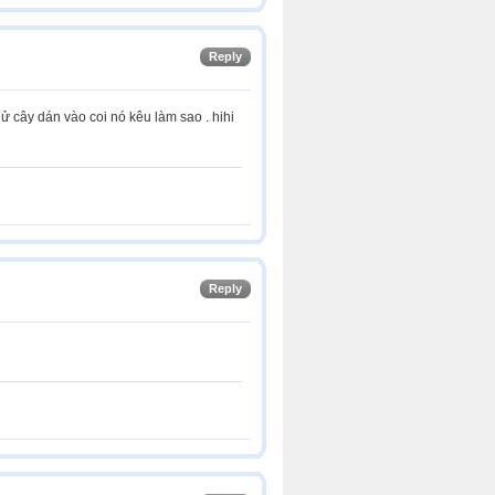
Reply
ử cây dán vào coi nó kêu làm sao . hihi
Reply