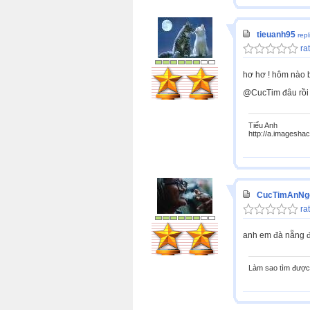
tieuanh95
rep
rat
hơ hơ ! hôm nào bày
@CucTim đâu rồi k
Tiểu Anh
http://a.imagesha
CucTimAnNg
rat
anh em đà nẵng đâu
Làm sao tìm được 