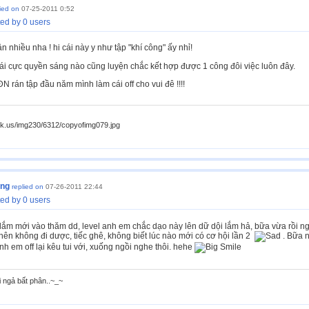
lied on
07-25-2011 0:52
ed by 0 users
n nhiều nha ! hi cái này y như tập "khí công" ấy nhỉ!
ái cực quyền sáng nào cũng luyện chắc kết hợp được 1 công đôi việc luôn đây.
N rán tập đầu năm mình làm cái off cho vui đê !!!!
ck.us/img230/6312/copyofimg079.jpg
ong
replied on
07-26-2011 22:44
ed by 0 users
lắm mới vào thăm dd, level anh em chắc dạo này lên dữ dội lắm hả, bữa vừa rồi ngh
ên không đi dược, tiếc ghê, không biết lúc nào mới có cơ hội lần 2
. Bữa n
nh em off lại kêu tui với, xuống ngồi nghe thôi. hehe
i ngả bất phân..~_~