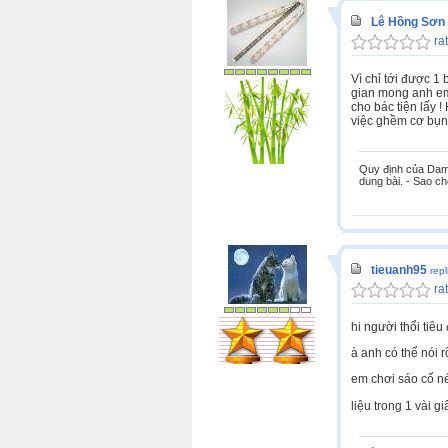
Lê Hồng Sơn
rat
Vì chỉ tới được 1
gian mong anh em
cho bác tiện lấy 
việc ghềm cơ bụng
Quy định của Damsa
dung bài. - Sao ché
tieuanh95
rep
rat
hi người thổi tiê
à anh có thể nói 
em chơi sáo cố né
liệu trong 1 vài 