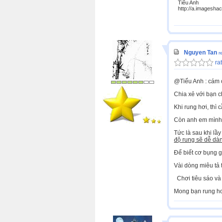
Tiểu Anh
http://a.imagesha
Nguyen Tan
r
rat
@Tiểu Anh : cám ơ
Chia xẻ với bạn ch
Khi rung hơi, thì
Còn anh em mình, 
Tức là sau khi lầ
độ rung sẽ dễ dà
Để biết cơ bụng g
Vài dòng miêu tả 
Chơi tiêu sáo và 
Mong bạn rung hơi