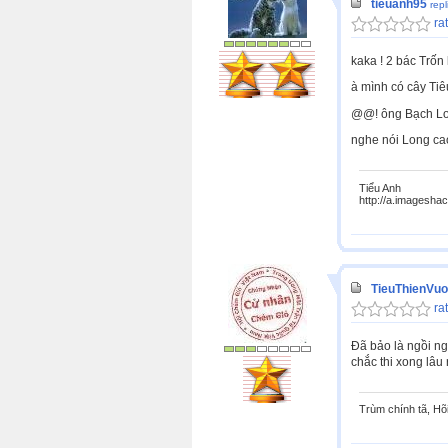
tieuanh95
rep
rat
kaka ! 2 bác Trốn 
à mình có cây Tiêu
@@! ông Bạch Long
nghe nói Long cao 
Tiểu Anh
http://a.imagesha
TieuThienVu
rat
Đã bảo là ngồi ng
chắc thi xong lâu 
Trùm chính tã, Hõ