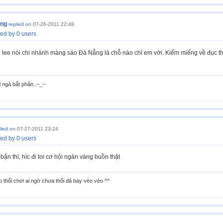
ong
replied on
07-26-2011 22:48
ed by 0 users
h lee nói chi nhánh màng sáo Đà Nẵng là chỗ nào chỉ em với. Kiếm miếng về đục th
i ngả bất phân..~_~
lied on
07-27-2011 23:24
ed by 0 users
bận thi, híc đi toi cơ hội ngàn vàng buồn thật
o thổi chơi ai ngờ chưa thổi đá bay vèo vèo ^^