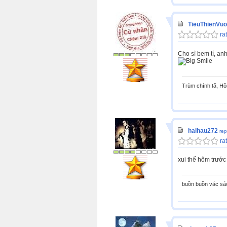
TieuThienVu
rat
Cho sì bem tí, an
Trùm chính tã, Hõ
haihau272
rep
rat
xui thế hôm trước 
buồn buồn vác sá