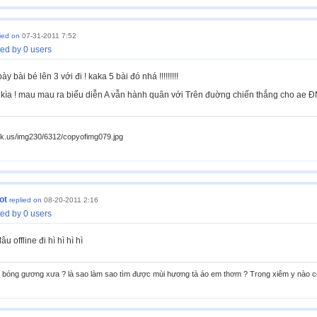
lied on
07-31-2011 7:52
ed by 0 users
 bài bé lên 3 với đi ! kaka 5 bài đó nhá !!!!!!!!!
ìa ! mau mau ra biểu diễn A vẫn hành quân với Trên đuờng chiến thắng cho ae ĐN 
ck.us/img230/6312/copyofimg079.jpg
ot
replied on
08-20-2011 2:16
ed by 0 users
 offline đi hì hì hì hì
bóng gương xưa ? là sao làm sao tìm được mùi hương tà áo em thơm ? Trong xiêm y nào có gì