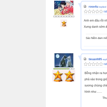
rose4u
replied
rat
Anh em đâu rồi nh
Xưng danh sớm để
Sáo Niềm đam mê 
tieuanh95
rep
rat
Bỗng nhận ra hư
phả vào trong gió
sương chùng chì
hình như........
Thu đã 
Anh em Đà N