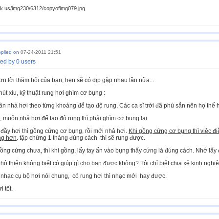
ck.us/img230/6312/copyofimg079.jpg
eplied on
07-24-2011 21:51
ed by 0 users
n lời thăm hỏi của bạn, hẹn sẽ có dịp gặp nhau lần nữa...
út xíu, kỹ thuật rung hơi ghìm cơ bụng :
 cần nhả hơi theo từng khoảng để tạo độ rung, Các ca sĩ trời đã phú sẵn nên họ thể 
muốn nhả hơi để tạo độ rung thì phải ghìm cơ bụng lại.
y đầy hơi thì gồng cứng cơ bụng, rồi mới nhả hơi.
Khi gồng cứng cơ bụng thì việc đ
ng hơn
. tập chừng 1 tháng đúng cách thì sẽ rung được.
ồng cứng chưa, thì khi gồng, lấy tay ấn vào bụng thấy cứng là đúng cách. Nhớ lấy 
thô thiển không biết có giúp gì cho bạn được không? Tôi chỉ biết chia xẻ kinh nghi
nhạc cụ bộ hơi nói chung, có rung hơi thì nhạc mới hay được.
 tốt.