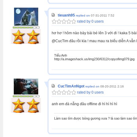
tieuanh95
replied on
07-31-2011 7:52
rated by 0 users
hơ hơ ! hôm nào bày bài bé lên 3 với đi ! kaka 5 bài đó
@CucTim đâu rồi kìa ! mau mau ra biểu diễn A vẫn 
Tiểu Anh
http://a.imageshack.us/img230/6312/copyofimg079.jpg
CucTimAnNgot
replied on
08-20-2011 2:16
rated by 0 users
anh em đà nẵng đâu offline đi hì hì hì hì
Làm sao tìm được bóng gương xưa ? là sao làm sao tìm 