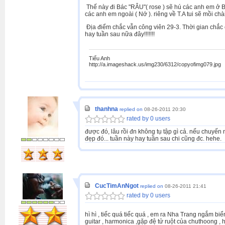
Thế này đi Bác "RÂU"( rose ) sẽ hú các anh em ở 
các anh em ngoài ( Nớ ). riêng về T.A tui sẽ mồi chà
Địa điểm chắc vẫn công viên 29-3. Thời gian chắc c
hay tuần sau nữa đây!!!!!!!
Tiểu Anh
http://a.imageshack.us/img230/6312/copyofimg079.jpg
thanhna
replied on
08-26-2011 20:30
rated by 0 users
được đó, lâu rồi đn không tụ tập gì cả. nếu chuyến 
đẹp đó... tuần này hay tuần sau chi cũng đc. hehe.
CucTimAnNgot
replied on
08-26-2011 21:41
rated by 0 users
hì hì , tiếc quá tiếc quá , em ra Nha Trang ngắm biể
guitar , harmonica ,gặp đệ tử ruột của chuthoong , h