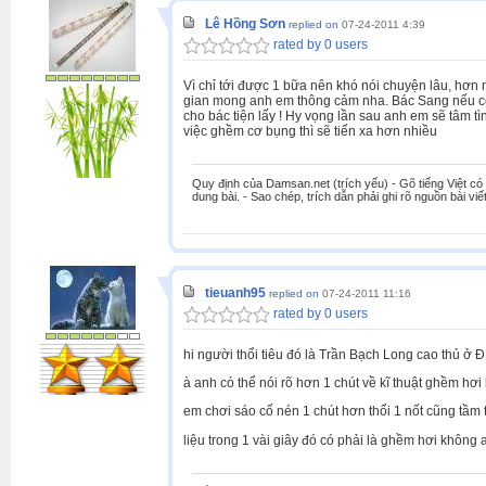
Lê Hồng Sơn
replied on
07-24-2011 4:39
rated by 0 users
Vì chỉ tới được 1 bữa nên khó nói chuyện lâu, hơn
gian mong anh em thông cảm nha. Bác Sang nếu có 
cho bác tiện lấy ! Hy vọng lần sau anh em sẽ tâm t
việc ghềm cơ bụng thì sẽ tiến xa hơn nhiều
Quy định của Damsan.net (trích yếu) - Gõ tiếng Việt có 
dung bài. - Sao chép, trích dẫn phải ghi rõ nguồn bài viết
tieuanh95
replied on
07-24-2011 11:16
rated by 0 users
hi người thổi tiêu đó là Trần Bạch Long cao thủ ở 
à anh có thể nói rõ hơn 1 chút về kĩ thuật ghềm hơ
em chơi sáo cố nén 1 chút hơn thổi 1 nốt cũng tầm 
liệu trong 1 vài giây đó có phải là ghềm hơi không