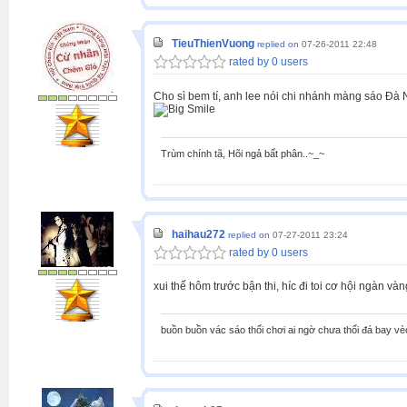
TieuThienVuong
replied on
07-26-2011 22:48
rated by 0 users
Cho sì bem tí, anh lee nói chi nhánh màng sáo Đà N
Trùm chính tã, Hõi ngả bất phân..~_~
haihau272
replied on
07-27-2011 23:24
rated by 0 users
xui thế hôm trước bận thi, híc đi toi cơ hội ngàn và
buồn buồn vác sáo thổi chơi ai ngờ chưa thổi đá bay vè