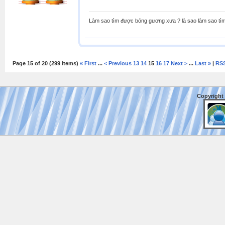
Làm sao tìm được bóng gương xưa ? là sao làm sao tìm 
Page 15 of 20 (299 items)
« First
...
< Previous
13
14
15
16
17
Next >
...
Last »
|
RS
Copyright 