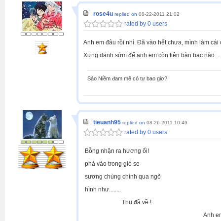
rose4u
replied on
08-22-2011 21:02
rated by 0 users
Anh em đâu rồi nhỉ. Đã vào hết chưa, mình làm cái o
Xưng danh sớm để anh em còn tiện bàn bạc nào....
Sáo Niềm đam mê có tự bao giơ?
tieuanh95
replied on
08-26-2011 10:49
rated by 0 users
Bỗng nhận ra hương ổi!
phả vào trong gió se
sương chùng chình qua ngõ
hình như........
Thu đã về !
Anh em Đà Nẵng ơi !!!!!!! Chuẩn 