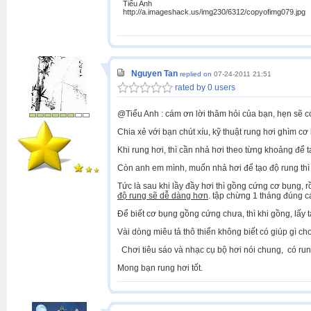
Tiểu Anh
http://a.imageshack.us/img230/6312/copyofimg079.jpg
Nguyen Tan
replied on
07-24-2011 21:51
rated by 0 users
@Tiểu Anh : cám ơn lời thăm hỏi của bạn, hẹn sẽ có
Chia xẻ với bạn chút xíu, kỹ thuật rung hơi ghìm cơ
Khi rung hơi, thì cần nhả hơi theo từng khoảng để t
Còn anh em mình, muốn nhả hơi để tạo độ rung thì 
Tức là sau khi lầy đầy hơi thì gồng cứng cơ bụng, r
độ rung sẽ dễ dàng hơn
. tập chừng 1 tháng đúng c
Để biết cơ bụng gồng cứng chưa, thì khi gồng, lấy 
Vài dòng miêu tả thô thiển không biết có giúp gì c
Chơi tiêu sáo và nhạc cụ bộ hơi nói chung, có run
Mong bạn rung hơi tốt.