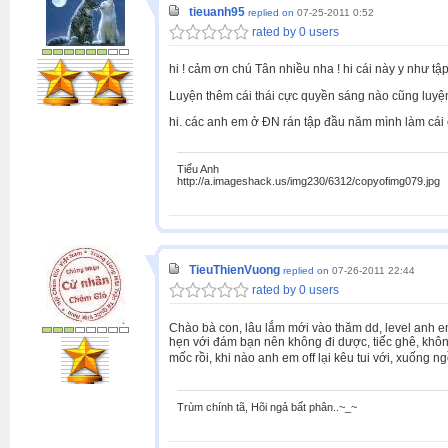
tieuanh95
replied on
07-25-2011 0:52
rated by 0 users
hi ! cảm ơn chú Tân nhiều nha ! hi cái này y như tập
Luyện thêm cái thái cực quyền sáng nào cũng luyện
hi. các anh em ở ĐN rán tập đầu năm mình làm cái of
Tiểu Anh
http://a.imageshack.us/img230/6312/copyofimg079.jpg
TieuThienVuong
replied on
07-26-2011 22:44
rated by 0 users
Chào bà con, lâu lắm mới vào thăm dd, level anh em
hẹn với đám bạn nên không đi dược, tiếc ghê, khôn
mốc rồi, khi nào anh em off lại kêu tui với, xuống n
Trùm chính tã, Hõi ngả bất phân..~_~