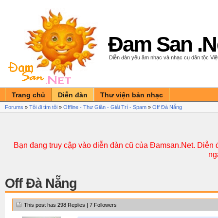
Đam San .N
Diễn đàn yêu âm nhạc và nhạc cụ dân tộc Vi
Trang chủ
Diễn đàn
Thư viện bản nhạc
Forums
»
Tôi đi tìm tôi
»
Offline - Thư Giãn - Giải Trí - Spam
»
Off Đà Nẵng
Bạn đang truy cập vào diễn đàn cũ của Đamsan.Net. Diễn đ
ng
Off Đà Nẵng
This post has 298 Replies | 7 Followers