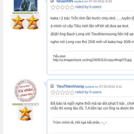
tieuanh95
replied on
07-30-2011 8:33
rated by 0 users
kaka ! 2 bác Trốn lính lần trước chịu khó ......luyện 
à mình có cây Tiêu mới lần off tới sẽ đưa ae test.
@@! ông Bạch Long với Tieuthienvuong liên hệ ae bk
nghe nói Long cao thủ 20/8 mới vô.kaka hay 30/8 mìn
Tiểu Anh
http://a.imageshack.us/img230/6312/copyofimg079.jpg
TieuThienVuong
replied on
07-30-2011 9:11
rated by 0 users
Đã bảo là ngồi nghe thôi mà lại đòi phạt 5 bài , ch
chắc thi xong lâu rồi, T.A liên lạc coi ổng ra được k
Trùm chính tã, Hõi ngả bất phân..~_~