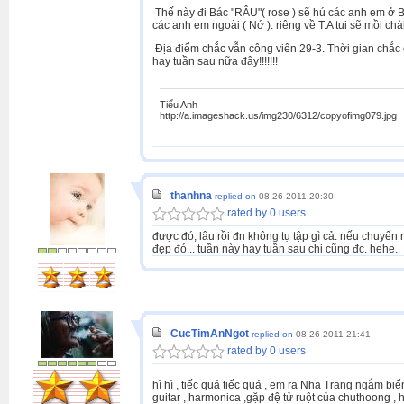
Thế này đi Bác "RÂU"( rose ) sẽ hú các anh em ở 
các anh em ngoài ( Nớ ). riêng về T.A tui sẽ mồi chà
Địa điểm chắc vẫn công viên 29-3. Thời gian chắc c
hay tuần sau nữa đây!!!!!!!
Tiểu Anh
http://a.imageshack.us/img230/6312/copyofimg079.jpg
thanhna
replied on
08-26-2011 20:30
rated by 0 users
được đó, lâu rồi đn không tụ tập gì cả. nếu chuyến 
đẹp đó... tuần này hay tuần sau chi cũng đc. hehe.
CucTimAnNgot
replied on
08-26-2011 21:41
rated by 0 users
hì hì , tiếc quá tiếc quá , em ra Nha Trang ngắm biể
guitar , harmonica ,gặp đệ tử ruột của chuthoong , h