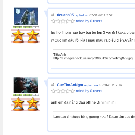
tieuanh95
replied on
07-31-2011 7:52
rated by 0 users
hơ hơ ! hôm nào bày bài bé lên 3 với đi ! kaka 5 bài đó
@CucTim đâu rồi kìa ! mau mau ra biểu diễn A vẫn 
Tiểu Anh
http://a.imageshack.us/img230/6312/copyofimg079.jpg
CucTimAnNgot
replied on
08-20-2011 2:16
rated by 0 users
anh em đà nẵng đâu offline đi hì hì hì hì
Làm sao tìm được bóng gương xưa ? là sao làm sao tìm 