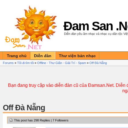
Đam San .N
Diễn đàn yêu âm nhạc và nhạc cụ dân tộc Vi
Trang chủ
Diễn đàn
Thư viện bản nhạc
Forums
»
Tôi đi tìm tôi
»
Offline - Thư Giãn - Giải Trí - Spam
»
Off Đà Nẵng
Bạn đang truy cập vào diễn đàn cũ của Đamsan.Net. Diễn đ
ng
Off Đà Nẵng
This post has 298 Replies | 7 Followers