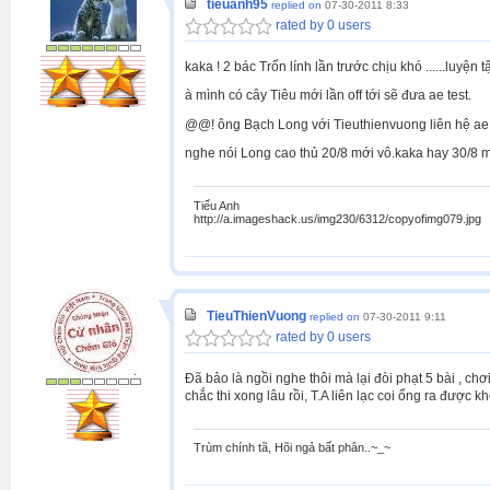
tieuanh95
replied on
07-30-2011 8:33
rated by 0 users
kaka ! 2 bác Trốn lính lần trước chịu khó ......luyện 
à mình có cây Tiêu mới lần off tới sẽ đưa ae test.
@@! ông Bạch Long với Tieuthienvuong liên hệ ae bk
nghe nói Long cao thủ 20/8 mới vô.kaka hay 30/8 mìn
Tiểu Anh
http://a.imageshack.us/img230/6312/copyofimg079.jpg
TieuThienVuong
replied on
07-30-2011 9:11
rated by 0 users
Đã bảo là ngồi nghe thôi mà lại đòi phạt 5 bài , ch
chắc thi xong lâu rồi, T.A liên lạc coi ổng ra được k
Trùm chính tã, Hõi ngả bất phân..~_~