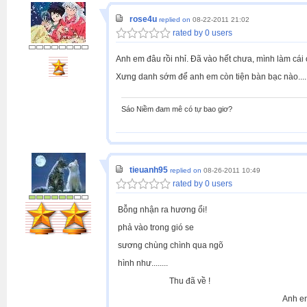
rose4u
replied on
08-22-2011 21:02
rated by 0 users
Anh em đâu rồi nhỉ. Đã vào hết chưa, mình làm cái o
Xưng danh sớm để anh em còn tiện bàn bạc nào....
Sáo Niềm đam mê có tự bao giơ?
tieuanh95
replied on
08-26-2011 10:49
rated by 0 users
Bỗng nhận ra hương ổi!
phả vào trong gió se
sương chùng chình qua ngõ
hình như........
Thu đã về !
Anh em Đà Nẵng ơi !!!!!!! Chuẩn 