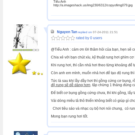
Tiểu Anh
http://a.imageshack.us/img230/6312/copyofimg079.jpg
Nguyen Tan
replied on
07-24-2011 21:51
rated by 0 users
@Tiểu Anh : cám ơn lời thăm hỏi của bạn, hẹn sẽ có
Chia xẻ với bạn chút xíu, kỹ thuật rung hơi ghìm cơ
Khi rung hơi, thì cần nhả hơi theo từng khoảng để t
Còn anh em mình, muốn nhả hơi để tạo độ rung thì 
Tức là sau khi lầy đầy hơi thì gồng cứng cơ bụng, r
độ rung sẽ dễ dàng hơn
. tập chừng 1 tháng đúng c
Để biết cơ bụng gồng cứng chưa, thì khi gồng, lấy 
Vài dòng miêu tả thô thiển không biết có giúp gì c
Chơi tiêu sáo và nhạc cụ bộ hơi nói chung, có run
Mong bạn rung hơi tốt.