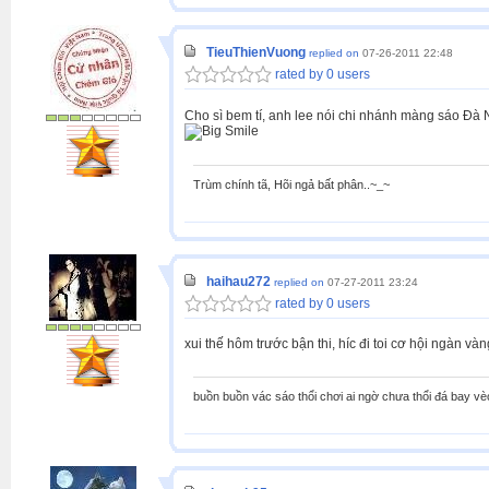
TieuThienVuong
replied on
07-26-2011 22:48
rated by 0 users
Cho sì bem tí, anh lee nói chi nhánh màng sáo Đà N
Trùm chính tã, Hõi ngả bất phân..~_~
haihau272
replied on
07-27-2011 23:24
rated by 0 users
xui thế hôm trước bận thi, híc đi toi cơ hội ngàn và
buồn buồn vác sáo thổi chơi ai ngờ chưa thổi đá bay vè