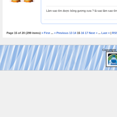
Làm sao tìm được bóng gương xưa ? là sao làm sao tìm 
Page 15 of 20 (299 items)
« First
...
< Previous
13
14
15
16
17
Next >
...
Last »
|
RS
Copyright 