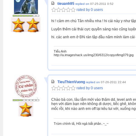
tieuanh95
replied on
07-25-2011 0:52
rated by 0 users
hi ! cảm ơn chú Tân nhiều nha ! hi cái này y như tập
Luyện thêm cái thái cực quyền sáng nào cũng luyện
hi. các anh em ở ĐN rán tập đầu năm mình làm cái of
Tiểu Anh
http://a.imageshack.us/img230/6312/copyofimg079.jpg
TieuThienVuong
replied on
07-26-2011 22:44
rated by 0 users
Chào bà con, lâu lắm mới vào thăm dd, level anh em
hẹn với đám bạn nên không đi dược, tiếc ghê, khôn
mốc rồi, khi nào anh em off lại kêu tui với, xuống n
Trùm chính tã, Hõi ngả bất phân..~_~