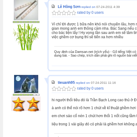
Lê Hồng Sơn
replied on
07-24-2011 4:39
rated by 0 users
Vì chỉ tới được 1 bữa nên khó nói chuyện lâu, hơn
gian mong anh em thông cảm nha. Bác Sang nếu có 
cho bác tiện lấy ! Hy vọng lần sau anh em sẽ tâm t
việc ghềm cơ bụng thì sẽ tiến xa hơn nhiều
Quy định của Damsan.net (trích yếu) - Gõ tiếng Việt có 
dung bài. - Sao chép, trích dẫn phải ghi rõ nguồn bài viết
tieuanh95
replied on
07-24-2011 11:16
rated by 0 users
hi người thổi tiêu đó là Trần Bạch Long cao thủ ở 
à anh có thể nói rõ hơn 1 chút về kĩ thuật ghềm hơ
em chơi sáo cố nén 1 chút hơn thổi 1 nốt cũng tầm 
liệu trong 1 vài giây đó có phải là ghềm hơi không