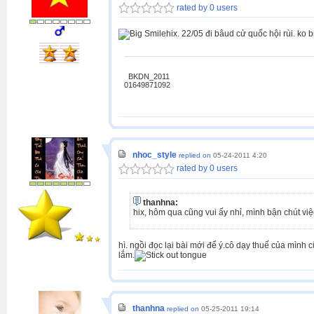
rated by 0 users
hix. 22/05 đi bâud cử quốc hội rùi. ko 
BKDN_2011
01649871092
nhoc_style
replied on
05-24-2011 4:20
rated by 0 users
thanhna:
hix, hôm qua cũng vui ấy nhỉ, mình bận chút vi
hì. ngồi đọc lại bài mới để ý.cô dạy thuế của mình
lắm.
thanhna
replied on
05-25-2011 19:14