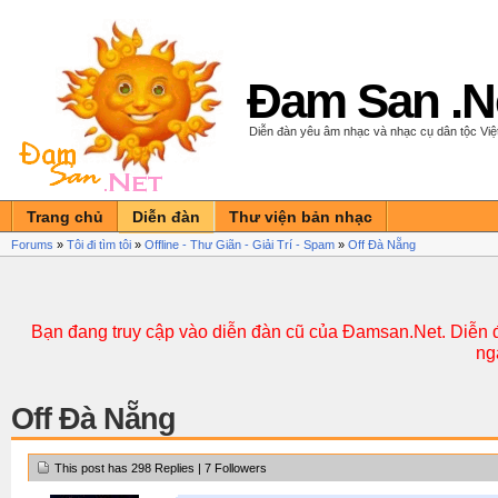
Đam San .N
Diễn đàn yêu âm nhạc và nhạc cụ dân tộc Vi
Trang chủ
Diễn đàn
Thư viện bản nhạc
Forums
»
Tôi đi tìm tôi
»
Offline - Thư Giãn - Giải Trí - Spam
»
Off Đà Nẵng
Bạn đang truy cập vào diễn đàn cũ của Đamsan.Net. Diễn đ
ng
Off Đà Nẵng
This post has 298 Replies | 7 Followers