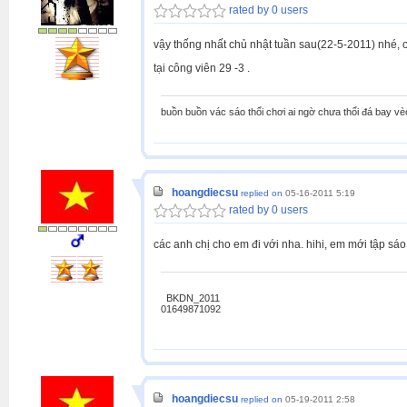
rated by 0 users
vậy thống nhất chủ nhật tuần sau(22-5-2011) nhé, o
tại công viên 29 -3 .
buồn buồn vác sáo thổi chơi ai ngờ chưa thổi đá bay vè
hoangdiecsu
replied on
05-16-2011 5:19
rated by 0 users
các anh chị cho em đi với nha. hihi, em mới tập sáo
BKDN_2011
01649871092
hoangdiecsu
replied on
05-19-2011 2:58