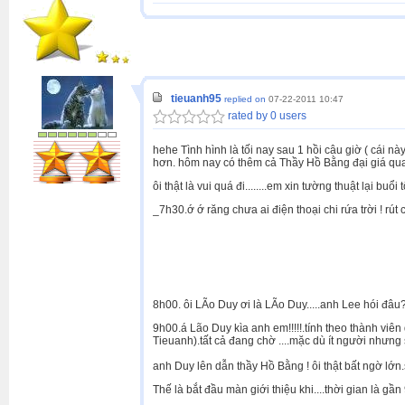
tieuanh95
replied on
07-22-2011 10:47
rated by 0 users
hehe Tình hình là tối nay sau 1 hồi câu giờ ( cái 
hơn. hôm nay có thêm cả Thầy Hồ Bằng đại giá qu
ôi thật là vui quá đi........em xin tường thuật lại buổ
_7h30.ớ ớ răng chưa ai điện thoại chi rứa trời ! rút cái
nhắn cho Trần Bạch Long 
nhắn cho anh Jimkira 
nhắn cho 1 số thành vi
8h00. ôi LÃo Duy ơi là LÃo Duy.....anh Lee hói đâu???
9h00.á Lão Duy kìa anh em!!!!!.tính theo thành vi
Tieuanh).tất cả đang chờ ....mặc dù ít người như
anh Duy lên dẫn thầy Hồ Bằng ! ôi thật bất ngờ lớn.
Thế là bắt đầu màn giới thiệu khi....thời gian là gần 