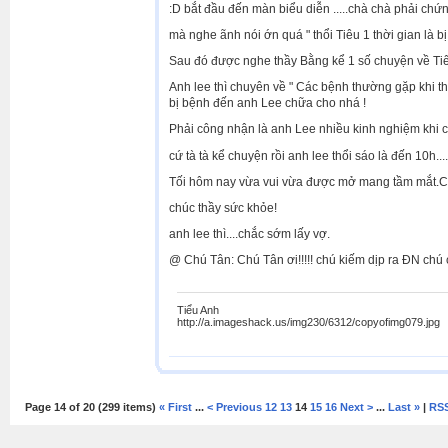
:D bắt đầu đến màn biểu diễn .....chà chà phải chứ
mà nghe ãnh nói ớn quá " thổi Tiêu 1 thời gian là bị
Sau đó được nghe thầy Bằng kể 1 số chuyện về Tiê
Anh lee thì chuyên về " Các bệnh thường gặp khi th
bị bệnh đến anh Lee chữa cho nhá !
Phải công nhận là anh Lee nhiều kinh nghiệm khi ch
cứ tà tà kể chuyện rồi anh lee thổi sáo là đến 10h..
Tối hôm nay vừa vui vừa được mở mang tầm mắt.C
chúc thầy sức khỏe!
anh lee thì....chắc sớm lấy vợ.
@ Chú Tân: Chú Tân ơi!!!!! chú kiếm dịp ra ĐN chú 
Tiểu Anh
http://a.imageshack.us/img230/6312/copyofimg079.jpg
Page 14 of 20 (299 items)
« First
...
< Previous
12
13
14
15
16
Next >
...
Last »
|
RS