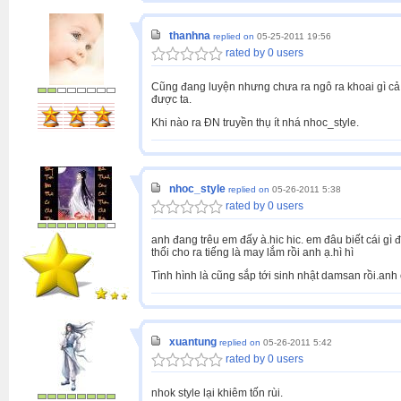
thanhna
replied on
05-25-2011 19:56
rated by 0 users
Cũng đang luyện nhưng chưa ra ngô ra khoai gì cả, đ
được ta.
Khi nào ra ĐN truyền thụ ít nhá nhoc_style.
nhoc_style
replied on
05-26-2011 5:38
rated by 0 users
anh đang trêu em đấy à.hic hic. em đâu biết cái gì đ
thổi cho ra tiếng là may lắm rồi anh ạ.hì hì
Tình hình là cũng sắp tới sinh nhật damsan rồi.anh
xuantung
replied on
05-26-2011 5:42
rated by 0 users
nhok style lại khiêm tốn rùi.