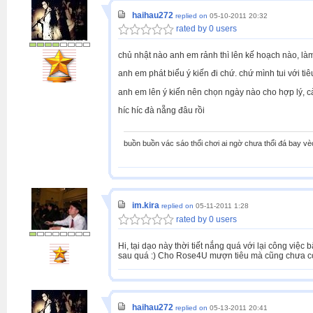
haihau272
replied on
05-10-2011 20:32
rated by 0 users
chủ nhật nào anh em rảnh thì lên kế hoạch nào, làm c
anh em phát biểu ý kiến đi chứ. chứ mình tui với tiê
anh em lên ý kiến nên chọn ngày nào cho hợp lý, c
híc híc đà nẵng đâu rồi
buồn buồn vác sáo thổi chơi ai ngờ chưa thổi đá bay vè
im.kira
replied on
05-11-2011 1:28
rated by 0 users
Hi, tại dạo này thời tiết nắng quá với lại công việc 
sau quá :) Cho Rose4U mượn tiêu mà cũng chưa có ti
haihau272
replied on
05-13-2011 20:41