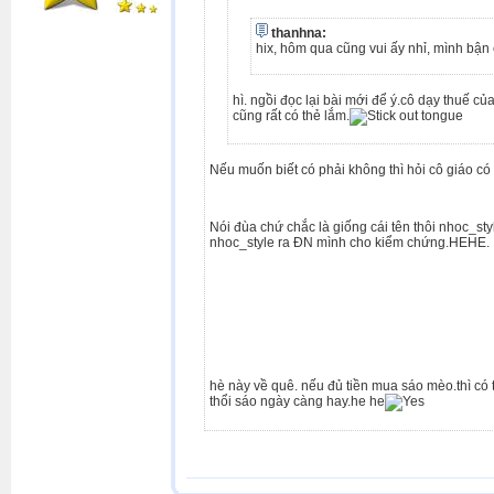
thanhna:
hix, hôm qua cũng vui ấy nhỉ, mình bận
hì. ngồi đọc lại bài mới để ý.cô dạy thuế 
cũng rất có thẻ lắm.
Nếu muốn biết có phải không thì hỏi cô giáo có 
Nói đùa chứ chắc là giống cái tên thôi nhoc_sty
nhoc_style ra ĐN mình cho kiểm chứng.HEHE.
hè này về quê. nếu đủ tiền mua sáo mèo.thì có
thổi sáo ngày càng hay.he he