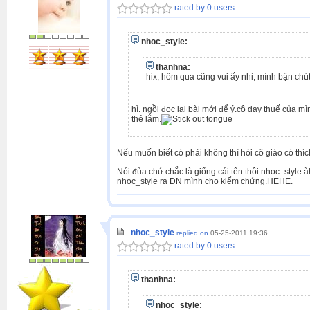
rated by 0 users
nhoc_style:
thanhna:
hix, hôm qua cũng vui ấy nhỉ, mình bận chú
hì. ngồi đọc lại bài mới để ý.cô dạy thuế của 
thẻ lắm.
Nếu muốn biết có phải không thì hỏi cô giáo có thíc
Nói đùa chứ chắc là giống cái tên thôi nhoc_style à
nhoc_style ra ĐN mình cho kiểm chứng.HEHE.
nhoc_style
replied on
05-25-2011 19:36
rated by 0 users
thanhna:
nhoc_style: