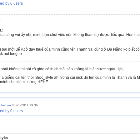
ed by 0 users
:
a:
qua cũng vui ấy nhỉ, mình bận chút việc nên không tham dự được. tiếc quá. Hẹn hai
lại bài mới để ý.cô dạy thuế của mình cũng tên ThanhNa cũng ở Đà Nẵng ko biết có t
hải không thì hỏi cô giáo có thích thổi sáo không là biết được ngay. Hjhj.
là giống cái tên thôi nhoc_style àh, trong cái nick đó tên của mình là Thành và là 
 mình cho kiểm chứng.HEHE.
plied on
05-25-2011 19:36
ed by 0 users
tyle: