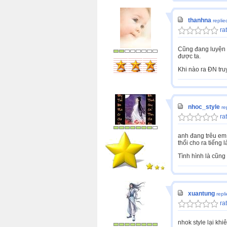
thanhna
replie
rat
Cũng đang luyện n
được ta.
Khi nào ra ĐN tru
nhoc_style
re
rat
anh đang trêu em đ
thổi cho ra tiếng 
Tình hình là cũng
xuantung
repl
rat
nhok style lại khiê