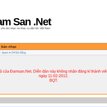
m San .Net
 yêu âm nhạc và nhạc cụ dân tộc Việt Nam
n bản nhạc
í - Spam
»
Off Đà Nẵng
cũ của Đamsan.Net. Diễn đàn này không nhận đăng kí thành viên
ngày 11-02-2012.
BQT.