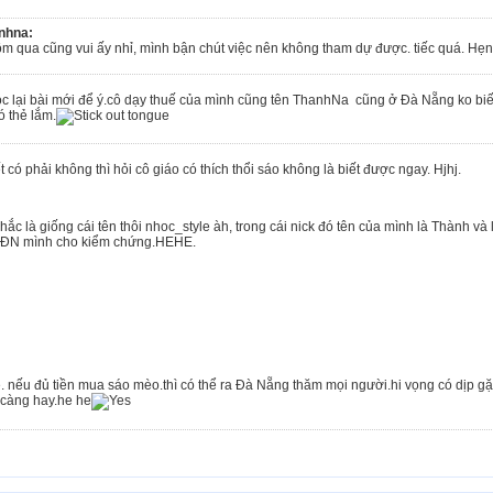
nhna:
ôm qua cũng vui ấy nhỉ, mình bận chút việc nên không tham dự được. tiếc quá. Hẹn
đọc lại bài mới để ý.cô dạy thuế của mình cũng tên ThanhNa cũng ở Đà Nẵng ko biết
ó thẻ lắm.
có phải không thì hỏi cô giáo có thích thổi sáo không là biết được ngay. Hjhj.
ắc là giống cái tên thôi nhoc_style àh, trong cái nick đó tên của mình là Thành và
a ĐN mình cho kiểm chứng.HEHE.
. nếu đủ tiền mua sáo mèo.thì có thể ra Đà Nẵng thăm mọi người.hi vọng có dịp 
 càng hay.he he