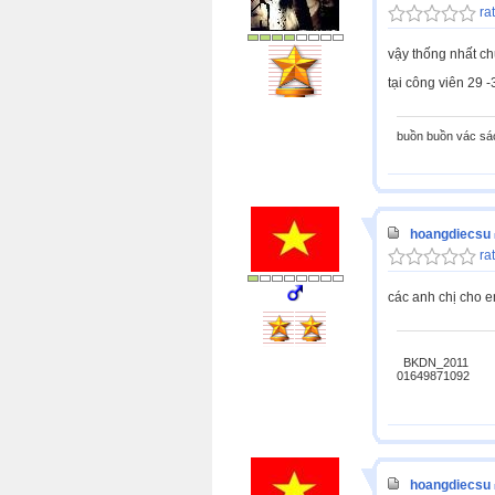
rat
vậy thống nhất ch
tại công viên 29 -3
buồn buồn vác sá
hoangdiecsu
rat
các anh chị cho e
BKDN_2011
01649871092
hoangdiecsu