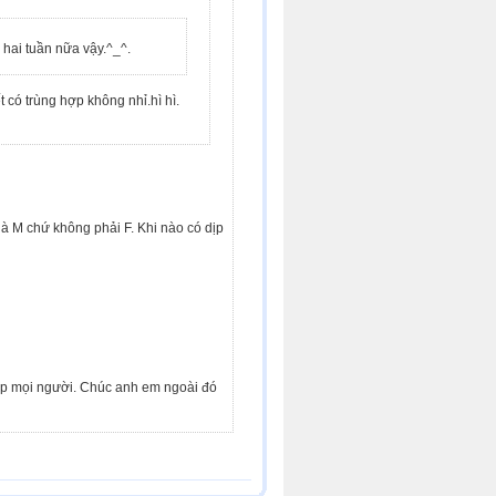
 hai tuần nữa vậy.^_^.
 có trùng hợp không nhỉ.hì hì.
 là M chứ không phải F. Khi nào có dịp
gặp mọi người. Chúc anh em ngoài đó