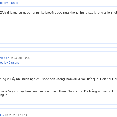
ed by 0 users
22/05 đi bâud cử quốc hội rùi. ko biết đi dược nữa không. huhu sao không ai lên hết
plied on
05-24-2011 4:20
ed by 0 users
cũng vui ấy nhỉ, mình bận chút việc nên không tham dự được. tiếc quá. Hẹn hai tuầ
bài mới để ý.cô dạy thuế của mình cũng tên ThanhNa cũng ở Đà Nẵng ko biết có trùng
d on
05-25-2011 19:14