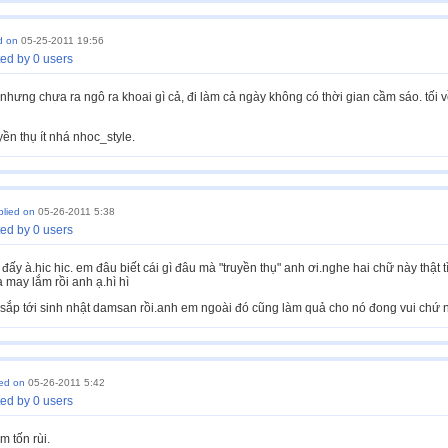
d on
05-25-2011 19:56
ed by 0 users
hưng chưa ra ngô ra khoai gì cả, đi làm cả ngày không có thời gian cầm sáo. tối về 
yền thụ ít nhá nhoc_style.
plied on
05-26-2011 5:38
ed by 0 users
ấy à.hic hic. em đâu biết cái gì đâu mà "truyền thụ" anh ơi.nghe hai chữ này thật t
là may lắm rồi anh ạ.hì hì
 sắp tới sinh nhật damsan rồi.anh em ngoài đó cũng làm quả cho nó đong vui chứ nh
ied on
05-26-2011 5:42
ed by 0 users
m tốn rùi.