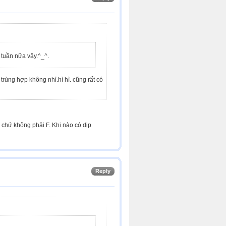
 tuần nữa vậy.^_^.
rùng hợp không nhỉ.hì hì. cũng rất có
M chứ không phải F. Khi nào có dịp
Reply