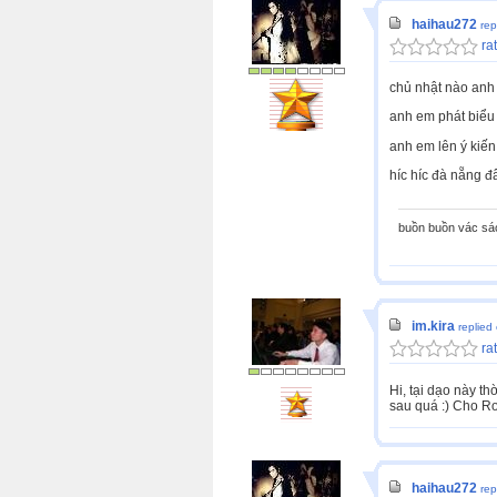
haihau272
rep
rat
chủ nhật nào anh e
anh em phát biểu ý
anh em lên ý kiến
híc híc đà nẵng đ
buồn buồn vác sá
im.kira
replied
rat
Hi, tại dạo này th
sau quá :) Cho Ro
haihau272
rep