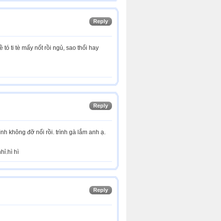
Reply
tó ti tè mấy nốt rồi ngủ, sao thổi hay
Reply
ình không đỡ nổi rồi. trình gà lắm anh ạ.
ỉ.hì hì
Reply