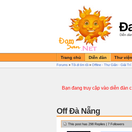
Đa
Diễn đàn
Trang chủ
Diễn đàn
Thư việ
Forums
»
Tôi đi tìm tôi
»
Offline - Thư Giãn - Giải Tr
Bạn đang truy cập vào diễn đàn 
Off Đà Nẵng
This post has 298 Replies | 7 Followers