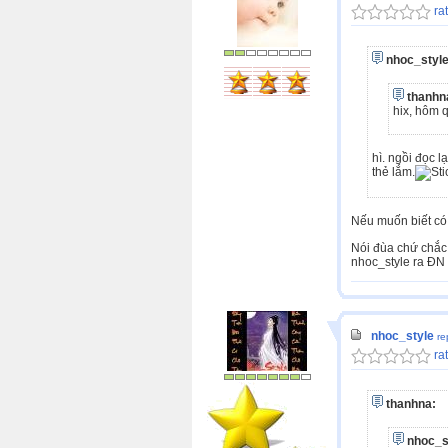
rat
nhoc_style
thanhn
hix, hôm 
hì. ngồi đọc 
thẻ lắm.
Nếu muốn biết có p
Nói đùa chứ chắc 
nhoc_style ra ĐN
nhoc_style
re
rat
thanhna:
nhoc_s