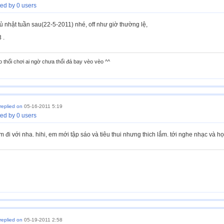
ed by 0 users
ủ nhật tuần sau(22-5-2011) nhé, off như giờ thường lệ,
 .
o thổi chơi ai ngờ chưa thổi đá bay vèo vèo ^^
replied on
05-16-2011 5:19
ed by 0 users
m đi với nha. hihi, em mới tập sáo và tiêu thui nhưng thich lắm. tới nghe nhạc và họ
replied on
05-19-2011 2:58