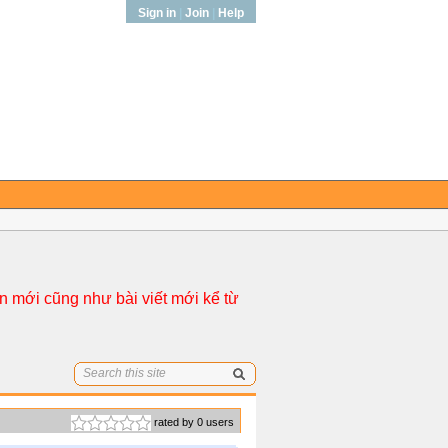
Sign in
|
Join
|
Help
 mới cũng như bài viết mới kể từ
rated by 0 users