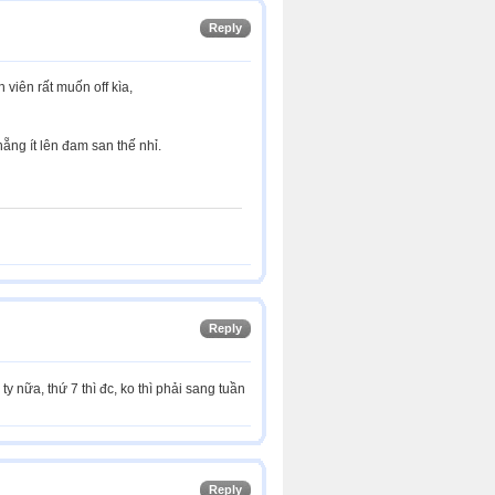
Reply
 viên rất muốn off kìa,
ng ít lên đam san thế nhỉ.
Reply
ty nữa, thứ 7 thì đc, ko thì phải sang tuần
Reply