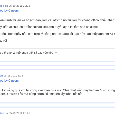
lied on
05-10-2011 20:32
ed by 0 users
m rảnh thì lên kế hoạch nào, làm cái off cho nó zui lâu rồi không off có nhiều thành
 kiến đi chứ. chứ mình tui với tiêu anh quyết định thì làm sao off được
 nên chọn ngày nào cho hợp lý, càng nhanh càng tốt dạo này sao thấy anh em đà nẵ
âu rồi
o thổi chơi ai ngờ chưa thổi đá bay vèo vèo ^^
 on
05-11-2011 1:28
ed by 0 users
ời tiết nắng quá với lại công việc bận nữa mà. Chủ nhật tuần này lại bận đi với công 
se4U mượn tiêu mà cũng chưa có time lên lấy luôn. híc híc...
lied on
05-13-2011 20:41