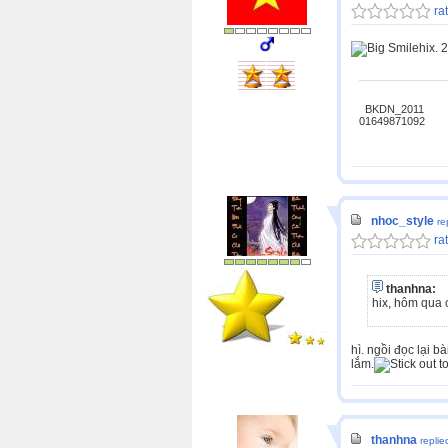
rat
hix. 
BKDN_2011
01649871092
nhoc_style
re
rat
thanhna:
hix, hôm qua 
hì. ngồi đọc lại 
lắm.
thanhna
replie