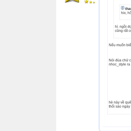
tha
hix, h
hì. ngồi 
cũng rất c
Nếu muốn biết 
Nói đùa chứ ch
nhoc_style r
hè này về quê
thổi sáo ngày