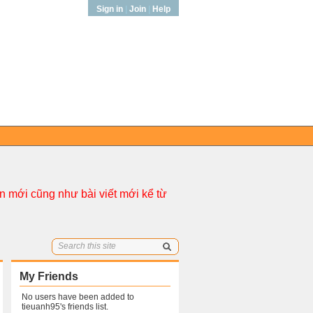
Sign in
|
Join
|
Help
 mới cũng như bài viết mới kể từ
My Friends
No users have been added to
tieuanh95's friends list.