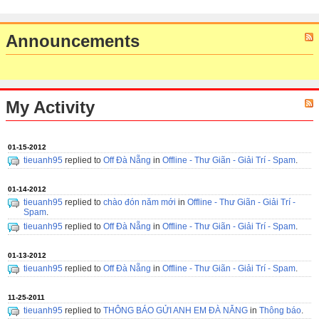
Announcements
My Activity
01-15-2012
tieuanh95
replied to
Off Đà Nẵng
in
Offline - Thư Giãn - Giải Trí - Spam
.
01-14-2012
tieuanh95
replied to
chào đón năm mới
in
Offline - Thư Giãn - Giải Trí -
Spam
.
tieuanh95
replied to
Off Đà Nẵng
in
Offline - Thư Giãn - Giải Trí - Spam
.
01-13-2012
tieuanh95
replied to
Off Đà Nẵng
in
Offline - Thư Giãn - Giải Trí - Spam
.
11-25-2011
tieuanh95
replied to
THÔNG BÁO GỬI ANH EM ĐÀ NẴNG
in
Thông báo
.