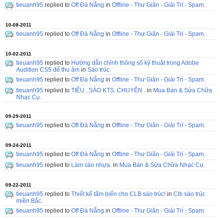
tieuanh95
replied to
Off Đà Nẵng
in
Offline - Thư Giãn - Giải Trí - Spam
.
10-08-2011
tieuanh95
replied to
Off Đà Nẵng
in
Offline - Thư Giãn - Giải Trí - Spam
.
10-02-2011
tieuanh95
replied to
Hướng dẫn chỉnh thông số kỹ thuật trong Adobe
Audition CS5 để thu âm
in
Sáo trúc
.
tieuanh95
replied to
Off Đà Nẵng
in
Offline - Thư Giãn - Giải Trí - Spam
.
tieuanh95
replied to
TIÊU , SÁO KTS. CHUYÊN .
in
Mua Bán & Sửa Chữa
Nhạc Cụ
.
09-29-2011
tieuanh95
replied to
Off Đà Nẵng
in
Offline - Thư Giãn - Giải Trí - Spam
.
09-24-2011
tieuanh95
replied to
Off Đà Nẵng
in
Offline - Thư Giãn - Giải Trí - Spam
.
tieuanh95
replied to
Làm sáo nhựa.
in
Mua Bán & Sửa Chữa Nhạc Cụ
.
09-22-2011
tieuanh95
replied to
Thiết kế tấm biển cho CLB sáo trúc!
in
Clb sáo trúc
miền Bắc
.
tieuanh95
replied to
Off Đà Nẵng
in
Offline - Thư Giãn - Giải Trí - Spam
.