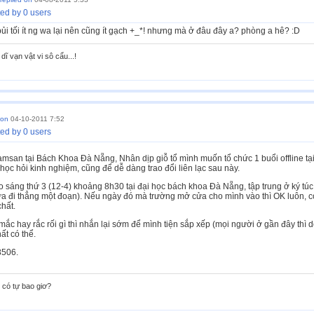
ed by 0 users
. .bủi tối ít ng wa lại nên cũng ít gạch +_*! nhưng mà ở đâu đây a? phòng a hê? :D
 dĩ vạn vật vi sô cẩu...!
 on
04-10-2011 7:52
ed by 0 users
an tại Bách Khoa Đà Nẵng, Nhân dịp giỗ tổ mình muốn tổ chức 1 buổi offline tại
học hỏi kinh nghiệm, cũng để dễ dàng trao đổi liên lạc sau này.
o sáng thứ 3 (12-4) khoảng 8h30 tại đại học bách khoa Đà Nẵng, tập trung ở ký túc
a đi thẳng một đoạn). Nếu ngày đó mà trường mở cửa cho mình vào thì OK luôn, còn
chất.
c hay rắc rối gì thì nhắn lại sớm để mình tiện sắp xếp (mọi người ở gần đây thì dễ
t có thể.
506.
có tự bao giơ?