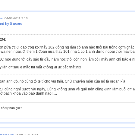
 on
04-08-2011 3:10
ed by 0 users
34:
h pữa trc đi dạo trog ktx thấy 102 đông ng lắm có anh nào thổi bài trống cơm chắc
wa nên ngại, đi thêm 1 đoạn nữa thấy 101 nhà 1 có 1 anh đứng ngoài thổi mấy bài
C mới đụng tới cây sáo từ đầu năm học thôi còn non lắm có j mấy anh chỉ bảo e nhì
làn off sau e mắc thi mất không đi đc tiếc thật hix
bạn anh đó. nó cũng tò te tí cho vui thôi. Chứ chuyên môn của nó là organ kìa.
tui cũng nghỉ được vài ngày, Cũng không định về quê nên cũng định làm buổi off. 
Ai ở bách khoa vào báo danh nào!!....
có tự bao giơ?
replied on
04-08-2011 5:33