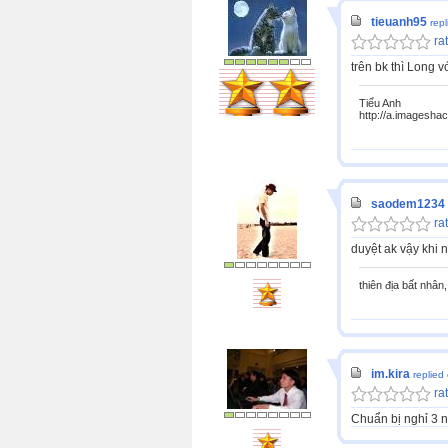
tieuanh95
rep
rat
trên bk thì Long 
Tiểu Anh
http://a.imagesha
saodem1234
rat
duyệt ak vậy khi 
thiên địa bất nhân,
im.kira
replied
rat
Chuẩn bị nghỉ 3 n