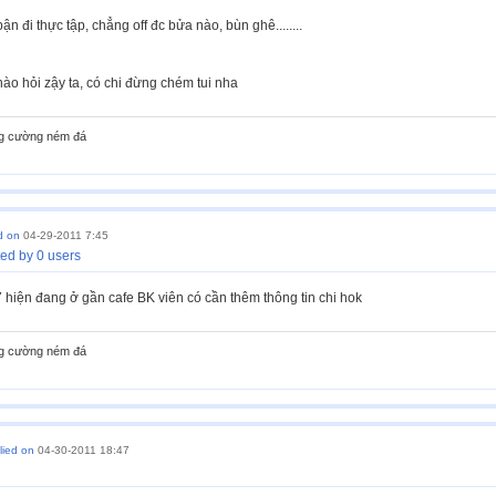
n đi thực tập, chẳng off đc bửa nào, bùn ghê........
nào hỏi zậy ta, có chi đừng chém tui nha
ng cường ném đá
d on
04-29-2011 7:45
ed by 0 users
p7 hiện đang ở gần cafe BK viên có cần thêm thông tin chi hok
ng cường ném đá
lied on
04-30-2011 18:47