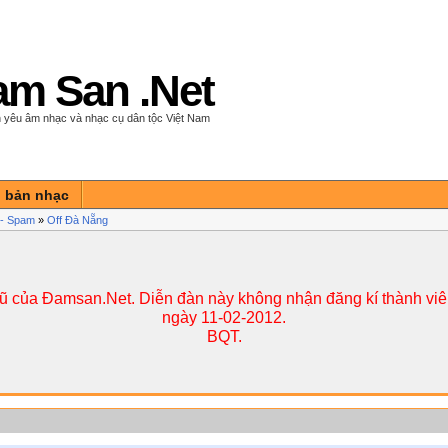
m San .Net
 yêu âm nhạc và nhạc cụ dân tộc Việt Nam
n bản nhạc
í - Spam
»
Off Đà Nẵng
cũ của Đamsan.Net. Diễn đàn này không nhận đăng kí thành viên
ngày 11-02-2012.
BQT.