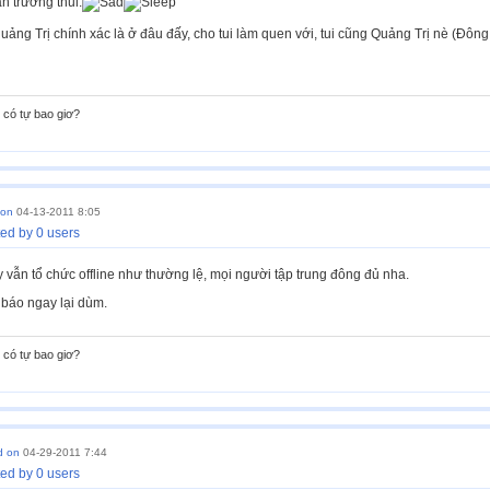
n trường thui.
ng Trị chính xác là ở đâu đấy, cho tui làm quen với, tui cũng Quảng Trị nè (Đông
có tự bao giơ?
 on
04-13-2011 8:05
ed by 0 users
 vẫn tổ chức offline như thường lệ, mọi người tập trung đông đủ nha.
 báo ngay lại dùm.
có tự bao giơ?
d on
04-29-2011 7:44
ed by 0 users