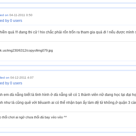
lied on
04-11-2011 0:50
ed by 0 users
hiền quá !!! đang thi cử ! hix chắc phải rốn trốn ra tham gia quá đi ! nếu được mình 
ck.us/img230/6312/copyofimg079.jpg
lied on
04-12-2011 4:07
ed by 0 users
 em đà nẵng biết là tình hình ở đà nẵng sẽ có 1 thành viên nữ đang học tại đại họ
h như là cũng quê với tiêuanh ai có thể nhận bạn ấy làm đệ tử không,ở quận 3 càn
o thổi chơi ai ngờ chưa thổi đá bay vèo vèo ^^