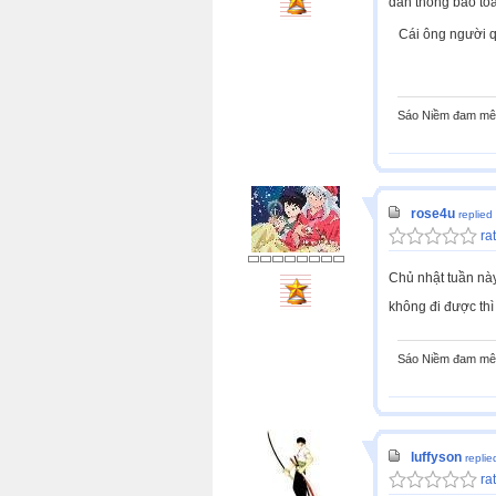
dán thông báo toà
Cái ông người quả
Sáo Niềm đam mê 
rose4u
replied
rat
Chủ nhật tuần này
không đi được thì
Sáo Niềm đam mê 
luffyson
replie
rat