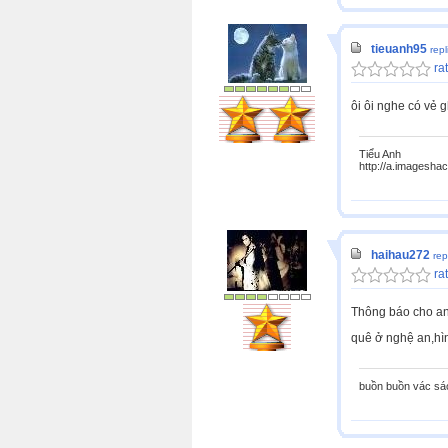
tieuanh95
rep
rat
ôi ôi nghe có vẻ g
Tiểu Anh
http://a.imagesha
haihau272
rep
rat
Thông báo cho anh
quê ở nghệ an,hìn
buồn buồn vác sá