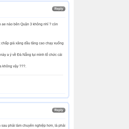
Reply
òn ae nào bên Quận 3 không nhỉ ? còn
t chấp giá xăng dầu tăng cao chạy xuống
5 này a ý về Đà Nẵng tụi mình tổ chức cái
ia không vậy ???.
Reply
ần sau phải làm chuyên nghiệp hơn, là phải