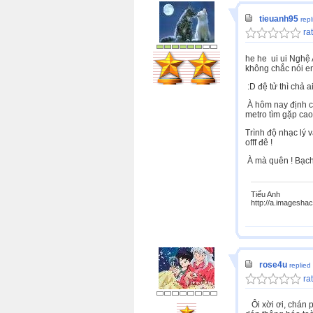
tieuanh95
rep
rat
he he ui ui Nghệ 
không chắc nói e
:D đệ tử thì chả a
À hôm nay định ch
metro tìm gặp cao 
Trình độ nhạc lý v
offf đê !
À mà quên ! Bạch 
Tiểu Anh
http://a.imagesha
rose4u
replied
rat
Ôi xời ơi, chán p