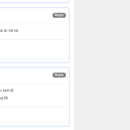
Reply
sẽ đi ! hê hê
Reply
c kinh tế
g tốt