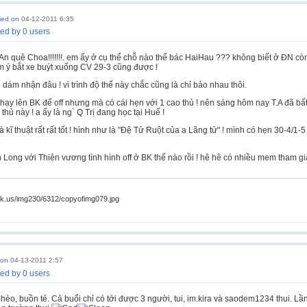
lied on
04-12-2011 6:35
ed by 0 users
An quê Choa!!!!!!!. em ấy ở cụ thể chỗ nào thế bác HaiHau ??? không biết ở ĐN c
m ý bắt xe buýt xuống CV 29-3 cũng được !
i dám nhận đâu ! vì trình độ thế này chắc cũng là chỉ bảo nhau thôi.
ạy lên BK để off nhưng mà có cái hẹn với 1 cao thủ ! nên sáng hôm nay T.A đã bấ
thủ này ! a ấy là ng` Q Trị đang học tại Huế !
à kĩ thuật rất rất tốt ! hình như là "Đệ Tử Ruột của a Lãng tử" ! mình có hẹn 30-4/1-
Long với Thiên vương tình hình off ở BK thế nào rồi ! hê hê có nhiều mem tham g
ck.us/img230/6312/copyofimg079.jpg
 on
04-13-2011 2:57
ed by 0 users
hèo, buồn tẻ. Cả buổi chỉ có tới được 3 người, tui, im.kira và saodem1234 thui. L