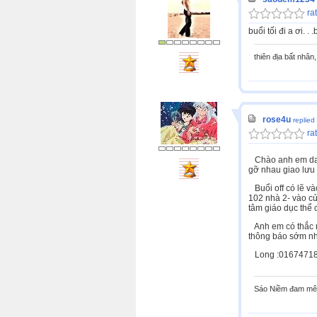
rat
buổi tối đi a ơi. 
thiên địa bất nhân,
rose4u
replied
rat
Chào anh em dams
gỡ nhau giao lưu 
Buổi off có lẽ và
102 nhà 2- vào cử
tâm giáo dục thể 
Anh em có thắc mắ
thông báo sớm nhấ
Long :01674718
Sáo Niềm đam mê 