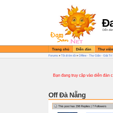
Đa
Diễn đàn
Trang chủ
Diễn đàn
Thư việ
Forums
»
Tôi đi tìm tôi
»
Offline - Thư Giãn - Giải Tr
Bạn đang truy cập vào diễn đàn 
Off Đà Nẵng
This post has 298 Replies | 7 Followers