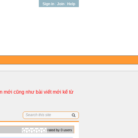
Sign in
|
Join
|
Help
 mới cũng như bài viết mới kể từ
rated by 0 users