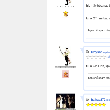
híc mấy bửa nay bậ
tui ở QTri nè bác 
hạn chế spam tă
luffyson
replie
rat
tui ở Gio Linh, k
hạn chế spam tă
haihau272
rep