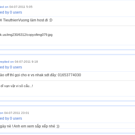
lied on
04-07-2011 5:05
ed by 0 users
với TieuthienVuong làm host đi :D
ck.us/img230/6312/copyofimg079.jpg
replied on
04-07-2011 9:18
ed by 0 users
nào off thì gọi cho e vs nhak sdt đây: 01653774030
 dĩ vạn vật vi sô cẩu...!
 on
04-07-2011 23:01
ed by 0 users
gày nè ! Anh em xem sắp xếp nhé :))