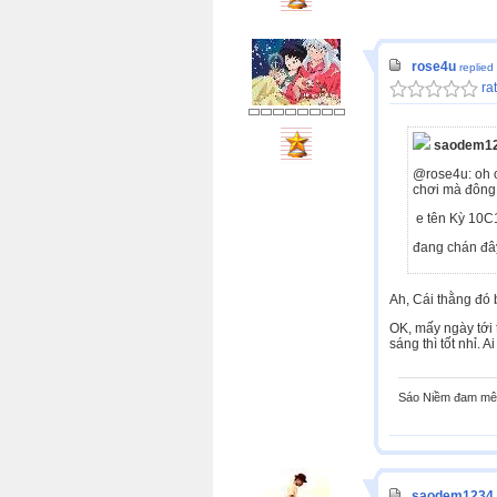
rose4u
replied
rat
saodem12
@rose4u: oh o
chơi mà đông 
e tên Kỳ 10C1
đang chán đây 
Ah, Cái thằng đó 
OK, mấy ngày tới 
sáng thì tốt nhỉ. 
Sáo Niềm đam mê 
saodem1234