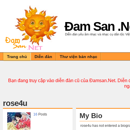
Đam San .N
Diễn đàn yêu âm nhạc và nhạc cụ dân tộc Vi
Trang chủ
Diễn đàn
Thư viện bản nhạc
Bạn đang truy cập vào diễn đàn cũ của Đamsan.Net. Diễn đ
ng
rose4u
My Bio
16
Posts
rose4u has not entered a biogr