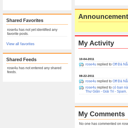
Announcement
Shared Favorites
rose4u has not yet identified any
favorite posts.
My Activity
View all favorites
Shared Feeds
10-04-2011
rose4u
replied to
Off Đà N
rose4u has not entered any shared
feeds.
08-22-2011
rose4u
replied to
Off Đà N
rose4u
replied to
có bạn nà
Thư Giãn - Giải Trí - Spam
.
My Comments
No one has commented on ros