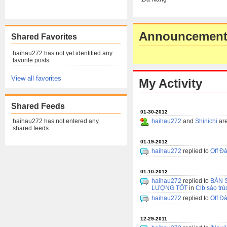
Announcement
Shared Favorites
haihau272 has not yet identified any
favorite posts.
View all favorites
My Activity
Shared Feeds
01-30-2012
haihau272 has not entered any
haihau272
and
Shinichi
are
shared feeds.
01-19-2012
haihau272
replied to
Off Đ
01-10-2012
haihau272
replied to
BÁN 
LƯỢNG TỐT
in
Clb sáo tr
haihau272
replied to
Off Đ
12-29-2011