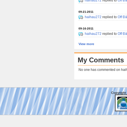
haihau272
replied to
Off Đ
09-21-2011
haihau272
replied to
Off Đ
09-16-2011
haihau272
replied to
Off Đ
View more
My Comments
No one has commented on hai
Copyright 