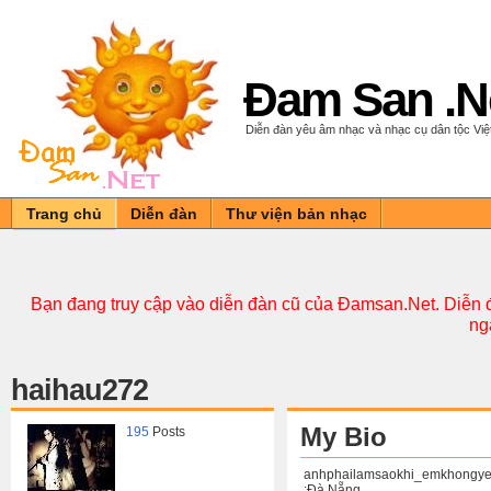
Đam San .N
Diễn đàn yêu âm nhạc và nhạc cụ dân tộc Vi
Trang chủ
Diễn đàn
Thư viện bản nhạc
Bạn đang truy cập vào diễn đàn cũ của Đamsan.Net. Diễn đ
ng
haihau272
My Bio
195
Posts
anhphailamsaokhi_emkhongy
:Đà Nẵng