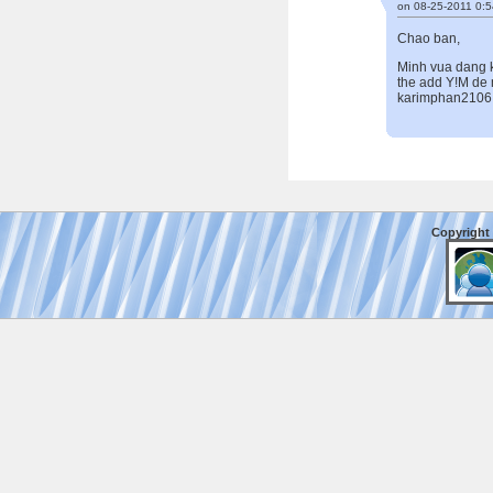
on 08-25-2011 0:5
Chao ban,
Minh vua dang k
the add Y!M de 
karimphan2106
Copyright 