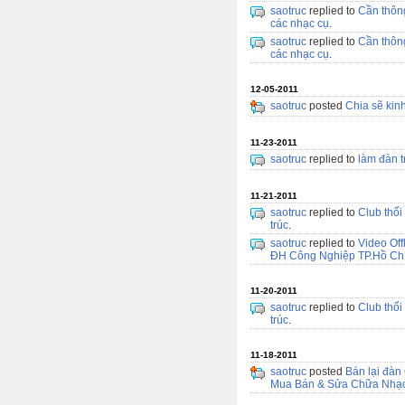
saotruc
replied to
Cần thông
các nhạc cụ
.
saotruc
replied to
Cần thông
các nhạc cụ
.
12-05-2011
saotruc
posted
Chia sẽ kin
11-23-2011
saotruc
replied to
làm đàn t
11-21-2011
saotruc
replied to
Club thổi
trúc
.
saotruc
replied to
Video Off
ĐH Công Nghiệp TP.Hồ Ch
11-20-2011
saotruc
replied to
Club thổi
trúc
.
11-18-2011
saotruc
posted
Bán lại đàn
Mua Bán & Sửa Chữa Nhạ