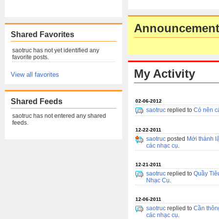
Announcement
Shared Favorites
saotruc has not yet identified any
favorite posts.
My Activity
View all favorites
Shared Feeds
02-06-2012
saotruc
replied to
Có nên cả
saotruc has not entered any shared
feeds.
12-22-2011
saotruc
posted
Mới thành l
các nhạc cụ
.
12-21-2011
saotruc
replied to
Quầy Tiê
Nhạc Cụ
.
12-06-2011
saotruc
replied to
Cần thông
các nhạc cụ
.