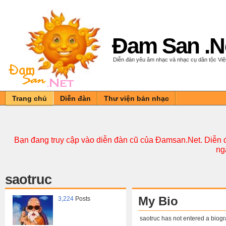
Đam San .N
Diễn đàn yêu âm nhạc và nhạc cụ dân tộc Vi
Trang chủ
Diễn đàn
Thư viện bản nhạc
Bạn đang truy cập vào diễn đàn cũ của Đamsan.Net. Diễn đ
ng
saotruc
My Bio
3,224
Posts
saotruc has not entered a biogr