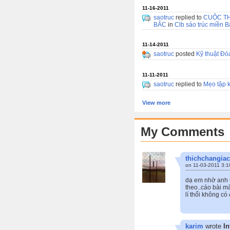
11-16-2011
saotruc
replied to
CUỘC TH
BẮC
in
Clb sáo trúc miền B
11-14-2011
saotruc
posted
Kỹ thuật Đó
11-11-2011
saotruc
replied to
Mẹo tập k
View more
My Comments
thichchangiac
on 11-03-2011 3:1
dạ em nhờ anh 
theo..cáo bài m
lí thổi không có
karim
wrote
In