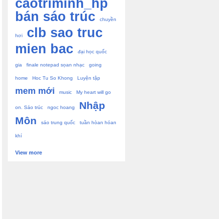
caotriminh_hp
bán sáo trúc
chuyền
clb sao truc
hơi
mien bac
đại học quốc
gia
finale notepad sọan nhạc
going
home
Hoc Tu So Khong
Luyện tập
mem mới
music
My heart will go
Nhập
on. Sáo trúc
ngoc hoang
Môn
sáo trung quốc
tuần hòan hóan
khí
View more