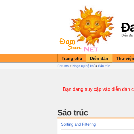
Đa
Diễn đàn
Trang chủ
Diễn đàn
Thư việ
Forums
»
Nhạc cụ bộ khí
»
Sáo trúc
Bạn đang truy cập vào diễn đàn 
Sáo trúc
Sorting and Filtering