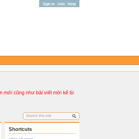
Sign in
|
Join
|
Help
 mới cũng như bài viết mới kể từ
Shortcuts