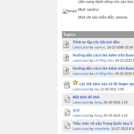
cẩm nang dành riêng cho sáo trúc
Mod: saotruc
Mod clb sáo miền Bắc: aviaiva
Topics
Trình tự tập các bài mở đầu
Latest post
by
saotruc
, 10-12-2006 20:26
Hướng dẫn cách tìm kiếm trên Đam
Latest post
by
Lê Hồng Sơn
, 04-23-2010 
Hướng dẫn cách tìm kiếm trên Đam
Latest post
by
Lê Hồng Sơn
, 04-23-2010 
các thế bấm sáo 10 lổ( finger ti
Latest post
by
hai
, 12-09-2011 2:05
Một thời để nhớ
Latest post
by
Song
, 03-19-2016 1:19
@@
Latest post
by
Song
, 03-19-2016 1:18
Thắc mắc về sáo Trung Quốc key C 
Latest post
by
ontophehe
, 10-27-2013 9:1