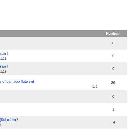
Replies
0
san !
0
11:21
san !
0
11:19
ps of bamboo flute vn)
26
1
,
2
0
1
(Sol trầm)?
14
8