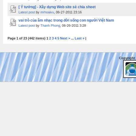
[ Ý tưởng] - Xây dựng Web site sẻ chia sheet
Latest post
by
mrhoaivu
, 06-27-2011 23:16
vai trò của âm nhạc trong đời sống con người Việt Nam
Latest post
by
Thanh Phong
, 06-26-2011 3:28
Page 1 of 23 (442 items) 1
2
3
4
5
Next >
...
Last »
|
Copyright 