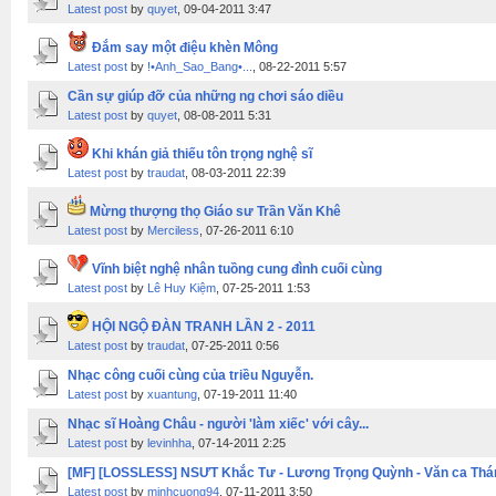
Latest post
by
quyet
, 09-04-2011 3:47
Đắm say một điệu khèn Mông
Latest post
by
!•Anh_Sao_Bang•...
, 08-22-2011 5:57
Cần sự giúp đỡ của những ng chơi sáo diều
Latest post
by
quyet
, 08-08-2011 5:31
Khi khán giả thiếu tôn trọng nghệ sĩ
Latest post
by
traudat
, 08-03-2011 22:39
Mừng thượng thọ Giáo sư Trần Văn Khê
Latest post
by
Merciless
, 07-26-2011 6:10
Vĩnh biệt nghệ nhân tuồng cung đình cuối cùng
Latest post
by
Lê Huy Kiệm
, 07-25-2011 1:53
HỘI NGỘ ĐÀN TRANH LẦN 2 - 2011
Latest post
by
traudat
, 07-25-2011 0:56
Nhạc công cuối cùng của triều Nguyễn.
Latest post
by
xuantung
, 07-19-2011 11:40
Nhạc sĩ Hoàng Châu - người 'làm xiếc' với cây...
Latest post
by
levinhha
, 07-14-2011 2:25
[MF] [LOSSLESS] NSƯT Khắc Tư - Lương Trọng Quỳnh - Văn ca Thán
Latest post
by
minhcuong94
, 07-11-2011 3:50