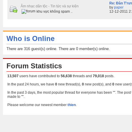
Re: Đàn T'rư
Âm nhạc dân tộc - Tin tức và sự kiện
by
paper
khu vực không spam ..
12-12-2011 2
Who is Online
There are 316 guest(s) online. There are 0 member(s) online.
Forum Statistics
13,507
users have contributed to
56,638
threads and
79,018
posts.
In the past 24 hours, we have
0
new thread(s),
0
new post(s), and
0
new user(s
In the past 3 days, the most popular thread for everyone has been "". The post 
made to "".
Please welcome our newest member
thien
.