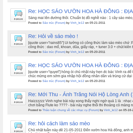
Re: HỌC SÁO VƯỜN HOA HÀ ĐÔNG : ĐỊA
Sáng mai lên đường thôi. Chuẩn bị đồ nghề nào : 1 cây sáo mèo, 1
Posted to
Sáo trúc
(Forum)
by
Vinh_le12
on 05-21-2011
Re: Hỏi về sáo mèo !
[quote user="rains85"] Ui tưởng có công thức làm sáo mèo chứ :P
công thức : dao mổ, khoan, dũa, giấy ráp, + tuner 3.0 + chút kiên t
Posted to
Sáo trúc
(Forum)
by
Vinh_le12
on 05-20-2011
Re: HỌC SÁO VƯỜN HOA HÀ ĐÔNG : ĐỊA
[quote user="quyet"] hỏng òi chủ nhật này hẹn đc bác Vinh ra để
chúc mừng em sớm gia nhập hội đồng nhân dân và trúng cử đại b
Posted to
Sáo trúc
(Forum)
by
Vinh_le12
on 05-20-2011
Re: Mới Thu - Ánh Trăng Nói Hộ Lòng Anh (
Haizzzzzz Vinh nghe bài này xong thấy nghi ngờ quá 1 là : nhạc đệ
chơi bằng Flute ko ???? - bài này nghe thổi thi thoảng có màng r
Posted to
Thảo luận chung về các nhạc cụ
(Forum)
by
Vinh_le12
on 05-16-
Re: hỏi cách làm sáo mèo
Chủ nhật tuần này đê 21-05-2011 Đến vườn hoa Hà đông, anh ma