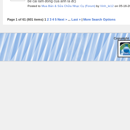
bẻ cái lam đồng của anh là đc)
Posted to
Mua Bán & Sửa Chữa Nhạc Cụ
(Forum)
by
Vinh_le12
on 05-16-2
Page 1 of 61 (601 items) 1
2
3
4
5
Next >
...
Last »
|
More Search Options
Copyright 