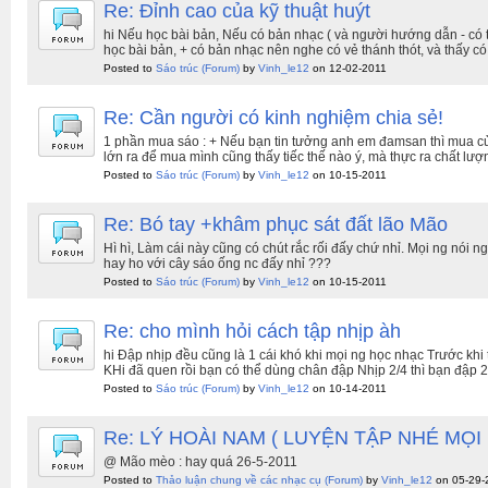
Re: Đỉnh cao của kỹ thuật huýt
hi Nếu học bài bản, Nếu có bản nhạc ( và người hướng dẫn - có th
học bài bản, + có bản nhạc nên nghe có vẻ thánh thót, và thấy có
Posted to
Sáo trúc
(Forum)
by
Vinh_le12
on 12-02-2011
Re: Cần người có kinh nghiệm chia sẻ!
1 phần mua sáo : + Nếu bạn tin tưởng anh em đamsan thì mua củ
lớn ra để mua mình cũng thấy tiếc thế nào ý, mà thực ra chất lượ
Posted to
Sáo trúc
(Forum)
by
Vinh_le12
on 10-15-2011
Re: Bó tay +khâm phục sát đất lão Mão
Hì hì, Làm cái này cũng có chút rắc rối đấy chứ nhỉ. Mọi ng nói 
hay ho với cây sáo ống nc đấy nhỉ ???
Posted to
Sáo trúc
(Forum)
by
Vinh_le12
on 10-15-2011
Re: cho mình hỏi cách tập nhịp àh
hi Đập nhịp đều cũng là 1 cái khó khi mọi ng học nhạc Trước khi
KHi đã quen rồi bạn có thể dùng chân đập Nhịp 2/4 thì bạn đập 
Posted to
Sáo trúc
(Forum)
by
Vinh_le12
on 10-14-2011
Re: LÝ HOÀI NAM ( LUYỆN TẬP NHÉ MỌI
@ Mão mèo : hay quá 26-5-2011
Posted to
Thảo luận chung về các nhạc cụ
(Forum)
by
Vinh_le12
on 05-29-