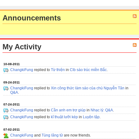
Announcements
My Activity
10-08-2011
ChangkiFung
replied to
Từ thiện
in
Clb sáo trúc miền Bắc
.
09-24-2011
ChangkiFung
replied to
Xin công thức làm sáo của chú Nguyễn Tân
in
Q&A
.
07-24-2011
ChangkiFung
replied to
Cần anh em trợ giúp
in
Nhạc lý: Q&A
.
ChangkiFung
replied to
kĩ thuật lưỡi kép
in
Luyện tập
.
07-02-2011
ChangkiFung
and
Tùng lãng tử
are now friends.