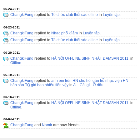
06-24-2011
ChangkiFung
replied to
Tổ chức club thổi sáo olline
in
Luyện tập
.
06-23-2011
ChangkiFung
replied to
Nhạc phổ kí âm
in
Luyện tập
.
ChangkiFung
replied to
Tổ chức club thổi sáo olline
in
Luyện tập
.
06-20-2011
ChangkiFung
replied to
HÀ NỘI OFFLINE SINH NHẬT ĐAMSAN 2011.
in
Offline
.
06-19-2011
ChangkiFung
replied to
anh em trên HN cho hỏi gần trỗ nhạc viện HN
bán sáo TQ giá bao nhiêu tiền vậy
in
Ai - Cái gì - Ở đâu
.
06-16-2011
ChangkiFung
replied to
HÀ NỘI OFFLINE SINH NHẬT ĐAMSAN 2011.
in
Offline
.
06-04-2011
ChangkiFung
and
Namir
are now friends.