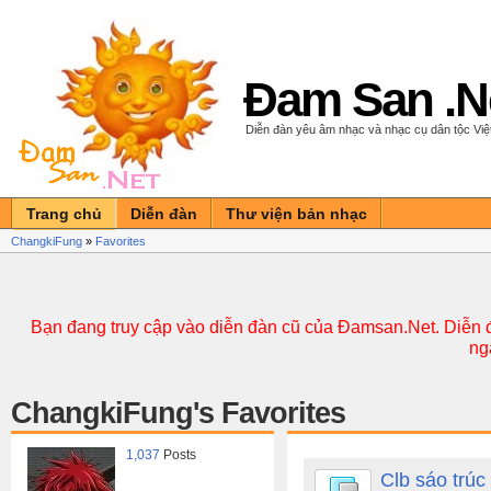
Đam San .N
Diễn đàn yêu âm nhạc và nhạc cụ dân tộc Vi
Trang chủ
Diễn đàn
Thư viện bản nhạc
ChangkiFung
»
Favorites
Bạn đang truy cập vào diễn đàn cũ của Đamsan.Net. Diễn đ
ng
ChangkiFung's Favorites
1,037
Posts
Clb sáo trúc