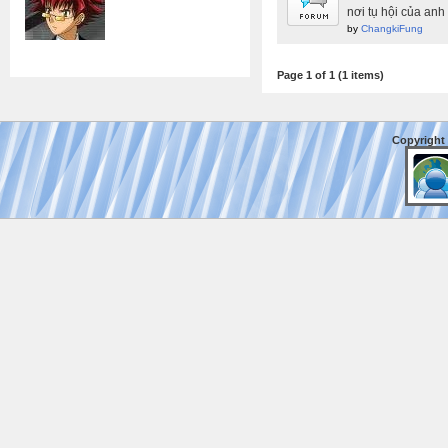
nơi tụ hội của an
by
ChangkiFung
Page 1 of 1 (1 items)
Copyright 