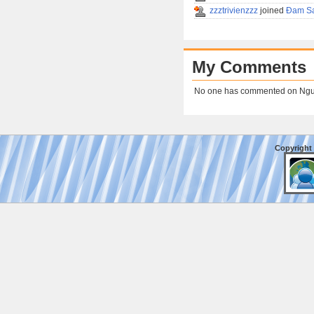
zzztrivienzzz
joined
Đam Sa
My Comments
No one has commented on Nguy
Copyright 