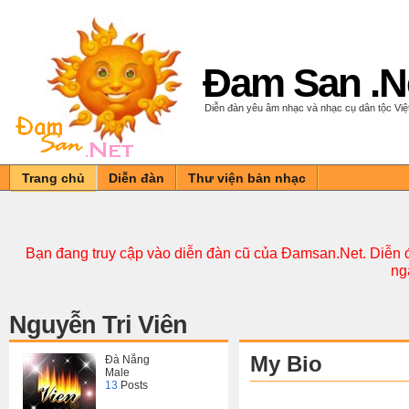
Đam San .N
Diễn đàn yêu âm nhạc và nhạc cụ dân tộc Vi
Trang chủ
Diễn đàn
Thư viện bản nhạc
Bạn đang truy cập vào diễn đàn cũ của Đamsan.Net. Diễn đ
ng
Nguyễn Tri Viên
My Bio
Đà Nẵng
Male
13
Posts