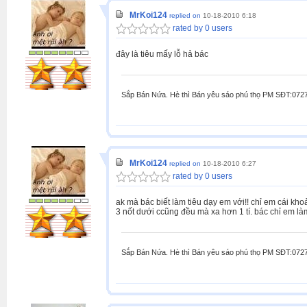
MrKoi124
replied on
10-18-2010 6:18
rated by 0 users
đây là tiêu mấy lỗ hả bác
Sắp Bán Nứa. Hè thì Bán yêu sáo phú thọ PM SĐT:072
MrKoi124
replied on
10-18-2010 6:27
rated by 0 users
ak mà bác biết làm tiêu dạy em với!! chỉ em cái khoả
3 nốt dưới ccũng đều mà xa hơn 1 tí. bác chỉ em là
Sắp Bán Nứa. Hè thì Bán yêu sáo phú thọ PM SĐT:072