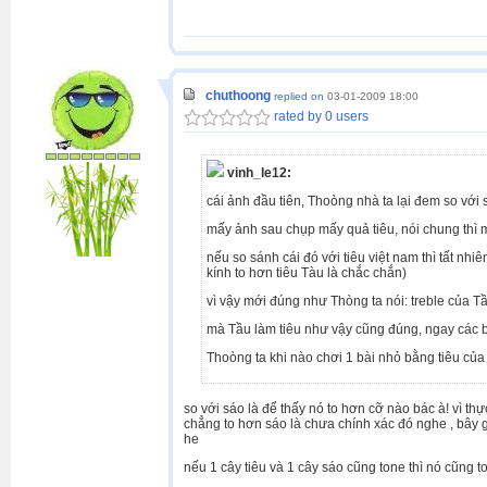
chuthoong
replied on
03-01-2009 18:00
rated by 0 users
vinh_le12:
cái ảnh đầu tiên, Thoòng nhà ta lại đem so với 
mấy ảnh sau chụp mấy quả tiêu, nói chung thì m
nếu so sánh cái đó với tiêu việt nam thì tất nhiê
kính to hơn tiêu Tàu là chắc chắn)
vì vậy mới đúng như Thòng ta nói: treble của T
mà Tầu làm tiêu như vậy cũng đúng, ngay các bài
Thoòng ta khi nào chơi 1 bài nhỏ bằng tiêu của
so với sáo là để thấy nó to hơn cỡ nào bác à! vì thự
chẳng to hơn sáo là chưa chính xác đó nghe , bây 
he
nếu 1 cây tiêu và 1 cây sáo cũng tone thì nó cũng t