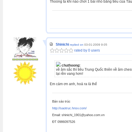
Thoòng ta khi nào chơi 1 bài nhỏ bằng tiêu của Tầu
Shinichi
replied on
03-01-2009 9:05
rated by 0 users
chuthoong:
về âm sắc thì tiêu Trung Quốc thiên về âm chess
lại rền vang hơn!
Em cám ơn anh, hoá ra là thế
Bán sáo trúc
http://saotruc.hnsv.com/
Email: shinichi_1901@yahoo.com.vn
ĐT 0986097526