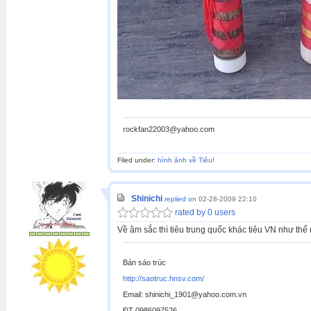
rockfan22003@yahoo.com
Filed under:
hình ảnh về Tiêu!
Shinichi
replied on
02-28-2009 22:10
rated by 0 users
Về âm sắc thì tiêu trung quốc khác tiêu VN như thế
Bán sáo trúc
http://saotruc.hnsv.com/
Email: shinichi_1901@yahoo.com.vn
ĐT 0986097526