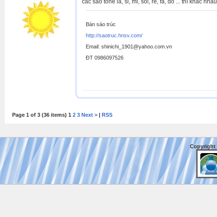
các sáo tone la, si, mi, sol, re, fa, do ... thì kh
Bán sáo trúc
http://saotruc.hnsv.com/
Email: shinichi_1901@yahoo.com.vn
ĐT 0986097526
Page 1 of 3 (36 items) 1
2
3
Next >
|
RSS
Copyright 