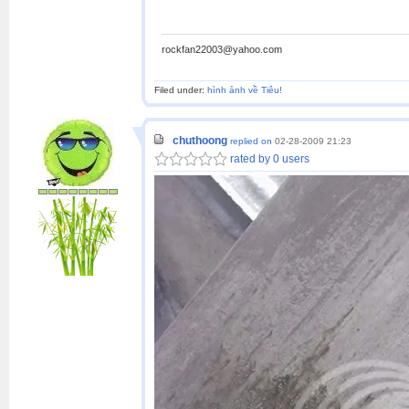
rockfan22003@yahoo.com
Filed under:
hình ảnh về Tiêu!
chuthoong
replied on
02-28-2009 21:23
rated by 0 users