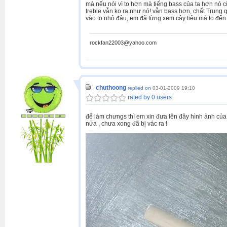
mà nếu nói vì to hơn mà tiếng bass của ta hơn nó
treble vẫn ko ra như nó! vẫn bass hơn, chất Trung 
vào to nhỏ đâu, em đã từng xem cây tiêu mà to đến
rockfan22003@yahoo.com
chuthoong
replied on
03-01-2009 19:10
rated by 0 users
để làm chưngs thì em xin đưa lên đây hình ảnh của
nửa , chưa xong đã bị vác ra !