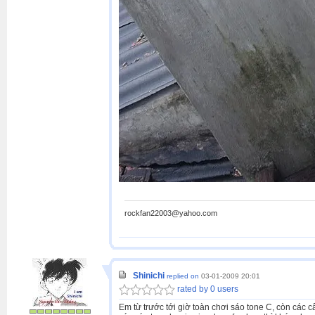
rockfan22003@yahoo.com
Shinichi
replied on
03-01-2009 20:01
rated by 0 users
Em từ trước tới giờ toàn chơi sáo tone C, còn các câ