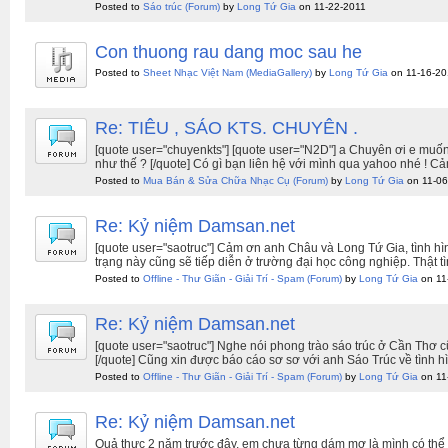
Posted to
Sáo trúc
(Forum)
by
Long Tứ Gia
on 11-22-2011
Con thuong rau dang moc sau he
Posted to
Sheet Nhạc Việt Nam
(MediaGallery)
by
Long Tứ Gia
on 11-16-20
Re: TIÊU , SÁO KTS. CHUYÊN .
[quote user="chuyenkts"] [quote user="N2D"] a Chuyên ơi e muốn 
như thế ? [/quote] Có gì bạn liên hệ với mình qua yahoo nhé ! Cả
Posted to
Mua Bán & Sửa Chữa Nhạc Cụ
(Forum)
by
Long Tứ Gia
on 11-06
Re: Kỷ niệm Damsan.net
[quote user="saotruc"] Cảm ơn anh Châu và Long Tứ Gia, tình h
trạng này cũng sẽ tiếp diễn ở trường đại học công nghiệp. Thật
Posted to
Offline - Thư Giãn - Giải Trí - Spam
(Forum)
by
Long Tứ Gia
on 11
Re: Kỷ niệm Damsan.net
[quote user="saotruc"] Nghe nói phong trào sáo trúc ở Cần Thơ c
[/quote] Cũng xin được báo cáo sơ sơ với anh Sáo Trúc về tình h
Posted to
Offline - Thư Giãn - Giải Trí - Spam
(Forum)
by
Long Tứ Gia
on 11
Re: Kỷ niệm Damsan.net
Quả thực 2 năm trước đây, em chưa từng dám mơ là mình có thể t