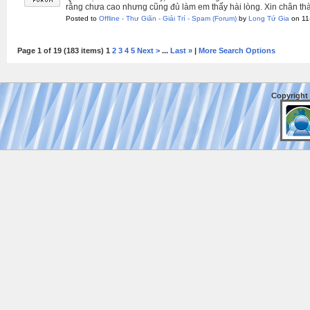
rằng chưa cao nhưng cũng đủ làm em thấy hài lòng. Xin chân th
Posted to
Offline - Thư Giãn - Giải Trí - Spam
(Forum)
by
Long Tứ Gia
on 11
Page 1 of 19 (183 items) 1
2
3
4
5
Next >
...
Last »
|
More Search Options
Copyright 