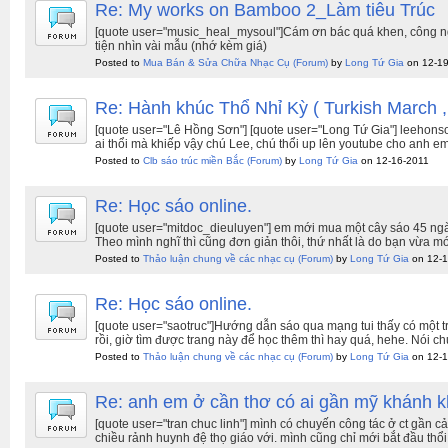
Re: My works on Bamboo 2_Làm tiêu Trúc
[quote user="music_heal_mysoul"]Cám ơn bác quá khen, công nghệ
tiện nhìn vài mẫu (nhớ kèm giá)
Posted to
Mua Bán & Sửa Chữa Nhạc Cụ
(Forum)
by
Long Tứ Gia
on 12-19
Re: Hành khúc Thổ Nhỉ Kỳ ( Turkish March ,
[quote user="Lê Hồng Sơn"] [quote user="Long Tứ Gia"] leeho
ai thổi mà khiếp vậy chú Lee, chú thổi up lên youtube cho anh em
Posted to
Clb sáo trúc miền Bắc
(Forum)
by
Long Tứ Gia
on 12-16-2011
Re: Học sáo online.
[quote user="mitdoc_dieuluyen"] em mới mua một cây sáo 45 ngàn 
Theo mình nghĩ thì cũng đơn giản thôi, thứ nhất là do bạn vừa mớ
Posted to
Thảo luận chung về các nhạc cụ
(Forum)
by
Long Tứ Gia
on 12-1
Re: Học sáo online.
[quote user="saotruc"]Hướng dẫn sáo qua mạng tui thấy có một tr
rồi, giờ tìm được trang này để học thêm thì hay quá, hehe. Nói c
Posted to
Thảo luận chung về các nhạc cụ
(Forum)
by
Long Tứ Gia
on 12-1
Re: anh em ở cần thơ có ai gần mỹ khánh k
[quote user="tran chuc linh"] mình có chuyến công tác ở ct gần
chiều rảnh huynh đệ thọ giáo với. mình cũng chỉ mới bắt đầu thổi