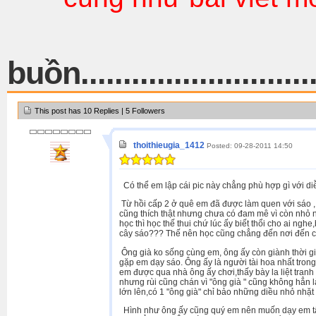
buồn.............................
This post has 10 Replies | 5 Followers
thoithieugia_1412
Posted: 09-28-2011 14:50
Có thể em lập cái pic này chẳng phù hợp gì với diễ
Từ hồi cấp 2 ở quê em đã được làm quen với sáo , 
cũng thích thật nhưng chưa có đam mê vì còn nhỏ n
học thì học thế thui chứ lúc ấy biết thổi cho ai ng
cây sáo??? Thế nên học cũng chẳng đến nơi đến 
Ông già ko sống cùng em, ông ấy còn giành thời gian
gặp em dạy sáo. Ông ấy là người tài hoa nhất trong 
em được qua nhà ông ấy chơi,thấy bày la liệt tranh ả
nhưng rùi cũng chán vì "ông già " cũng không hẳn 
lớn lên,có 1 "ông già" chỉ bảo những diều nhỏ nhặt
Hình như ông ấy cũng quý em nên muốn dạy em tất