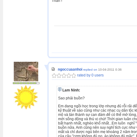
Thân !
ngoccuaanhoi
replied on
10-04-2011 0:36
rated by 0 users
Lam Ninh:
Sao phải buồn?
Em đang ngồi học trong lớp nhưng đủ rỗi rãi đ
kỹ thuật về sáo cũng như các nhạc cụ dân tộc 
mộ và tán thành sự can đảm để có thể mở lòng,
mới sống động và thú vị chứ! Thời gian luân c
bất hạnh nhất, nghèo khổ nhất...Em luôn nghĩ "
buồn nữa. Anh cũng nên suy nghĩ tích cực như
mắt và chỉ được ngủ bên mẹ khoảng 2 năm tron
của câu "cơm không đủ no, áo không đủ mặc". E