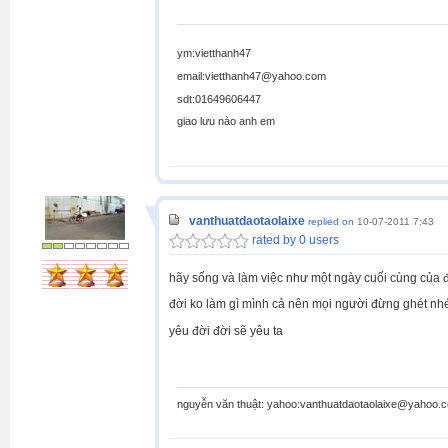
ym:vietthanh47
email:vietthanh47@yahoo.com
sdt:01649606447
giao lưu nào anh em
vanthuatdaotaolaixe
replied on
10-07-2011 7:43
rated by 0 users
hãy sống và làm việc như một ngày cuối cùng của 
đời ko làm gì mình cả nên mọi người đừng ghét nh
yêu đời đời sẽ yêu ta
nguyễn văn thuật: yahoo:vanthuatdaotaolaixe@yahoo.co