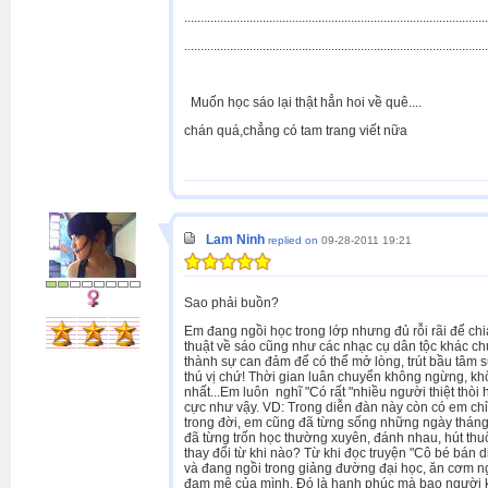
.............................................................................................
.............................................................................................
Muốn học sáo lại thật hẳn hoi về quê....
chán quá,chẳng có tam trang viết nữa
Lam Ninh
replied on
09-28-2011 19:21
Sao phải buồn?
Em đang ngồi học trong lớp nhưng đủ rỗi rãi để ch
thuật về sáo cũng như các nhạc cụ dân tộc khác c
thành sự can đảm để có thể mở lòng, trút bầu tâm
thú vị chứ! Thời gian luân chuyển không ngừng, kh
nhất...Em luôn nghĩ "Có rất "nhiều người thiệt th
cực như vậy. VD: Trong diễn đàn này còn có em c
trong đời, em cũng đã từng sống những ngày thán
đã từng trốn học thường xuyên, đánh nhau, hút thu
thay đổi từ khi nào? Từ khi đọc truyện "Cô bé bá
và đang ngồi trong giảng đường đại học, ăn cơm ngo
đam mê của mình. Đó là hạnh phúc mà bao người kh