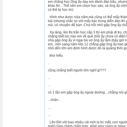
em chẳng học.Ông ấy dạy em đánh đàn bầu, nhưng l
khác thì... Thế nên em chọn học sáo, và ông ấy cũ
có thê tự học dc)
Hình như được nửa năm,mà cũng có thể mấy tháng g
bài (nhưng chắc so với mấy bác trong diễn đàn thì 
nói, có chuyện để bàn .Chứ hồi nhỏ gặp ông ấy chẳng 
Xa làng, lên thị trấn học cấp 3 thì em phải đi trọ,
chẳng biết lúc nào em về quê (hồi ấy chưa có điện 
nhà gặp ông ấy vì ngại bà vợ ông ấy lắm (bậy giờ 
em...nên sang năm lớp 12 chẳng gặp ông ấy bao giờ
nhỏ đến lớn em định hình được đó là quãng thời g
khó hiểu
..
cũng chẳng biết người lớn nghĩ gì???
...
...
có 1 lần em gặp ông ấy ngoài đường....chẳng nói gì..
...chán...
....
...
Lên ĐH với bao nhiêu cái mới lạ trc mắt, con ngườ
nghĩ cũng chính chắn hơn. Hình như cũng ra dáng 