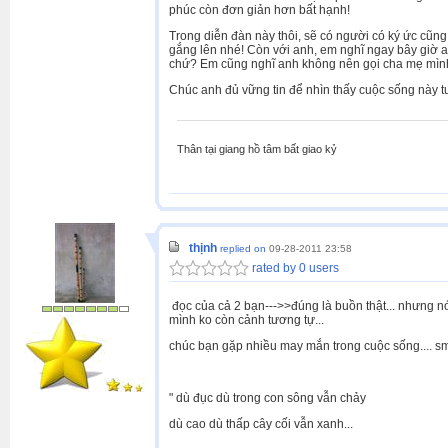
phúc còn đơn giản hơn bất hạnh!
Trong diễn đàn này thôi, sẽ có người có ký ức cũng
gắng lên nhé! Còn với anh, em nghĩ ngay bây giờ a
chứ? Em cũng nghĩ anh không nên gọi cha mẹ mình 
Chúc anh đủ vững tin để nhìn thấy cuộc sống này t
Thân tại giang hồ tâm bất giao kỷ
thịnh
replied on
09-28-2011 23:58
rated by 0 users
đọc của cả 2 bạn--->>đúng là buồn thật... nhưng nó
mình ko còn cảnh tương tự...
chúc bạn gặp nhiều may mắn trong cuộc sống.... smi
" dù đục dù trong con sông vẫn chảy
dù cao dù thấp cây cối vẫn xanh...