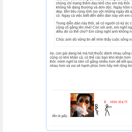
chúng chỉ mang thêm đau khổ cho em mà thôi. .
không hề đáng thương và đơn dộc. Ngày hôm n
đẹp, tiền tiêu rủng rỉnh (so với những ngày đ
có. Ngay cả việc biết đến diễn đàn này với em
Trong diễn đàn này thôi, sẽ có người có ký ức 
cũng cố gắng lên nhé! Còn với anh, em nghĩ ng
điều đó có thể chứ? Em cũng nghĩ anh không nê
Chúc anh đủ vững tin để nhìn thấy cuộc sống n
óe, con gái đang bé mà hút thuốc đánh nhau uống r
cũng có khó khăn cả, có thể các bạn khó khăn hơn
thôi. mình nghĩ là nên cố gắng nhiều hơn để kết q
nhau hơn và vui vẻ hạnh phúc hơn hãy mở rộng lò
tiền là giấy...