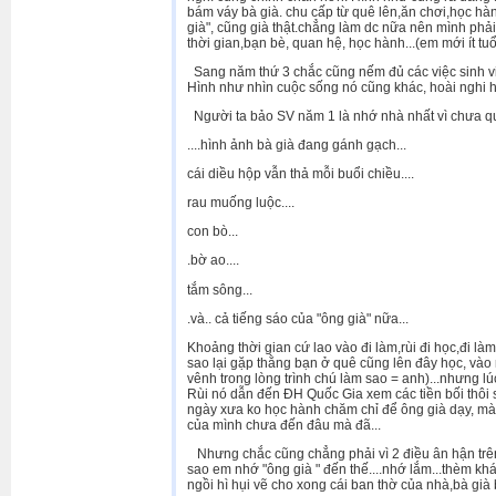
bám váy bà già. chu cấp từ quê lên,ăn chơi,học hà
già", cũng già thật.chẳng làm dc nữa nên mình phải
thời gian,bạn bè, quan hệ, học hành...(em mới ít tu
Sang năm thứ 3 chắc cũng nếm đủ các việc sinh viên 
Hình như nhìn cuộc sống nó cũng khác, hoài nghi hơn
Người ta bảo SV năm 1 là nhớ nhà nhất vì chưa q
....hình ảnh bà già đang gánh gạch...
cái diều hộp vẫn thả mỗi buổi chiều....
rau muống luộc....
con bò...
.bờ ao....
tắm sông...
.và.. cả tiếng sáo của "ông già" nữa...
Khoảng thời gian cứ lao vào đi làm,rùi đi học,đi làm
sao lại gặp thằng bạn ở quê cũng lên đây học, vào n
vênh trong lòng trình chú làm sao = anh)...nhưng l
Rùi nó dẫn đến ĐH Quốc Gia xem các tiền bối thôi sá
ngày xưa ko học hành chăm chỉ để ông già dạy, mà ch
của mình chưa đến đâu mà đã...
Nhưng chắc cũng chẳng phải vì 2 điều ân hận trên m
sao em nhớ "ông già " đến thế....nhớ lắm...thèm kh
ngồi hì hụi vẽ cho xong cái ban thờ của nhà,bà già bên d