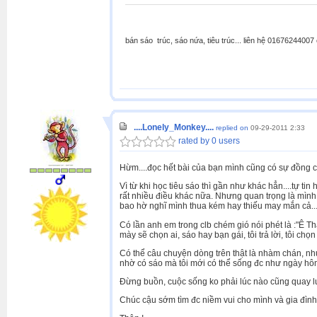
bán sáo trúc, sáo nứa, tiêu trúc... liên hệ 0167624400
....Lonely_Monkey....
replied on
09-29-2011 2:33
rated by 0 users
Hừm....đọc hết bài của bạn mình cũng có sự đồng c
Vì từ khi học tiêu sáo thì gần như khác hẳn....tự tin
rất nhiều điều khác nữa. Nhưng quan trọng là mình 
bao hờ nghĩ mình thua kém hay thiếu may mắn cả....
Có lần anh em trong clb chém gió nói phét là :"Ê T
mày sẽ chọn ai, sáo hay bạn gái, tôi trả lời, tôi chọn
Có thể câu chuyện dòng trên thật là nhàm chán, nhưn
nhờ có sáo mà tôi mới có thể sống đc như ngày hôm
Đừng buồn, cuộc sống ko phải lúc nào cũng quay lư
Chúc cậu sớm tìm đc niềm vui cho mình và gia đìn