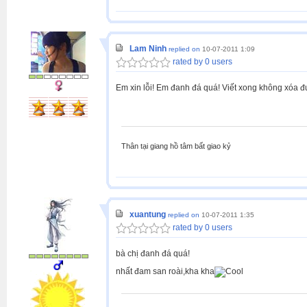
Lam Ninh
replied on
10-07-2011 1:09
rated by 0 users
Em xin lỗi! Em đanh đá quá! Viết xong không xóa đư
Thân tại giang hồ tâm bất giao kỷ
xuantung
replied on
10-07-2011 1:35
rated by 0 users
bà chị đanh đá quá!
nhất đam san roài,kha kha