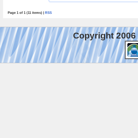
Page 1 of 1 (11 items) |
RSS
Copyright 2006