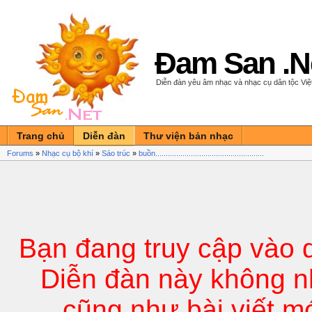
Đam San .N
Diễn đàn yêu âm nhạc và nhạc cụ dân tộc Vi
Trang chủ
Diễn đàn
Thư viện bản nhạc
Forums
»
Nhạc cụ bộ khí
»
Sáo trúc
»
buồn....................................................
Bạn đang truy cập vào 
Diễn đàn này không n
cũng như bài viết m