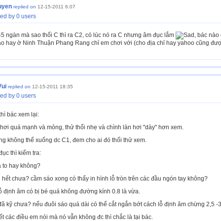
uyen
replied on
12-15-2011 6:07
ed by 0 users
5 ngàn mà sao thổi C thì ra C2, có lúc nó ra C nhưng âm đục lắm
, bác nào
sáo hay ờ Ninh Thuận Phang Rang chỉ em chơi với (cho địa chỉ hay yahoo cũng đượ
Vui
replied on
12-15-2011 18:35
ed by 0 users
hì bác xem lại:
 hơi quá mạnh và mỏng, thử thổi nhẹ và chình làn hơi "dày" hơn xem.
ng không thể xuống dc C1, đem cho ai đó thổi thử xem.
ục thì kiểm tra:
uá to hay không?
kín hết chưa? cầm sáo xong có thấy in hình lỗ tròn trên các đầu ngón tay không?
lỗ định âm có bị bé quá không đường kính 0.8 là vừa.
 đã kỹ chưa? nếu đuôi sáo quá dài có thể cắt ngắn bớt cách lỗ định âm chừng 2,5 -3c
ết các điều em nói mà nó vẫn không đc thì chắc là tại bác.