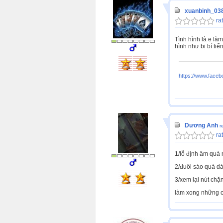
xuanbinh_03
rat
Tình hình là e là
hình như bị bí ti
https://www.fac
Dương Anh
r
rat
1/lỗ định âm quá n
2/đuôi sáo quá dài
3/xem lại nút chặ
làm xong những cá