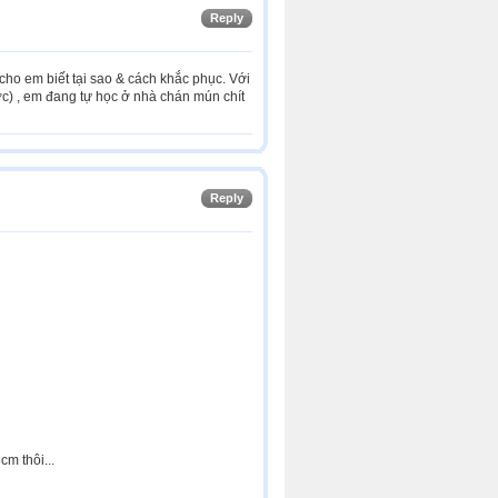
Reply
 cho em biết tại sao & cách khắc phục. Với
c) , em đang tự học ở nhà chán mún chít
Reply
m thôi...