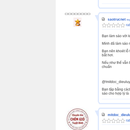
saotrucnet
re
rat
Bạn làm sáo với k
Mình đã làm sáo n
Bạn nên khoét lỗ 
bắt hơi.
Nếu như thế vẫn b
chuẩn
@!mitdoc_dieuluye
Bạn tập bằng cách
sáo cho hợp lý là
mitdoc_dieul
rat