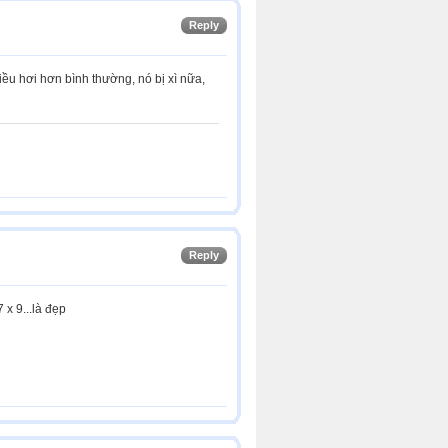
Reply
iều hơi hơn bình thường, nó bị xì nữa,
Reply
 x 9...là đẹp