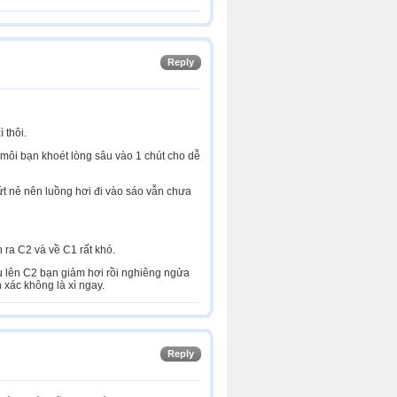
Reply
 thôi.
n môi bạn khoét lòng sâu vào 1 chút cho dễ
ứt nẻ nên luồng hơi đi vào sáo vẫn chưa
 ra C2 và về C1 rất khó.
ếu lên C2 bạn giảm hơi rồi nghiêng ngửa
 xác không là xì ngay.
Reply