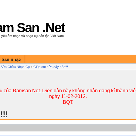
m San .Net
 yêu âm nhạc và nhạc cụ dân tộc Việt Nam
n bản nhạc
 Sửa Chữa Nhạc Cụ
»
Giúp em sửa cây sáo!!!
cũ của Đamsan.Net. Diễn đàn này không nhận đăng kí thành viên
ngày 11-02-2012.
BQT.
!!