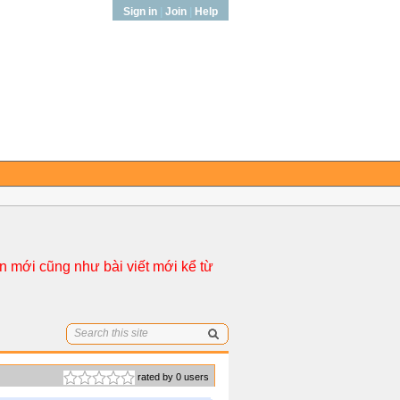
Sign in
|
Join
|
Help
 mới cũng như bài viết mới kể từ
rated by 0 users