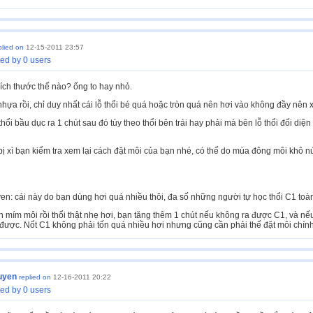
plied on
12-15-2011 23:57
ed by 0 users
ích thước thế nào? ống to hay nhỏ.
hựa rồi, chỉ duy nhất cái lỗ thổi bé quá hoặc tròn quá nên hơi vào không đầy nên xì
thổi bầu dục ra 1 chút sau đó tùy theo thổi bên trái hay phải mà bên lỗ thổi đối diệ
ị xì bạn kiểm tra xem lại cách đặt môi của bạn nhé, có thể do mùa đông môi khô n
n: cái này do bạn dùng hơi quá nhiều thôi, đa số những người tự học thổi C1 toàn
 mím môi rồi thổi thật nhẹ hơi, bạn tăng thêm 1 chút nếu không ra được C1, và n
 được. Nốt C1 không phải tốn quá nhiều hơi nhưng cũng cần phải thế đặt môi chính
uyen
replied on
12-16-2011 20:22
ed by 0 users