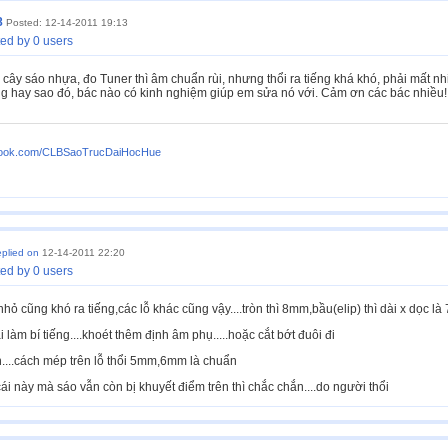
8
Posted: 12-14-2011 19:13
ed by 0 users
m cây sáo nhựa, đo Tuner thì âm chuẩn rùi, nhưng thổi ra tiếng khá khó, phải mất nh
ếng hay sao đó, bác nào có kinh nghiệm giúp em sửa nó với. Cảm ơn các bác nhiều!
ebook.com/CLBSaoTrucDaiHocHue
eplied on
12-14-2011 22:20
ed by 0 users
hỏ cũng khó ra tiếng,các lỗ khác cũng vậy....tròn thì 8mm,bầu(elip) thì dài x dọc là 7
 làm bí tiếng....khoét thêm định âm phụ.....hoặc cắt bớt đuôi đi
n....cách mép trên lỗ thổi 5mm,6mm là chuẩn
i này mà sáo vẫn còn bị khuyết điểm trên thì chắc chắn....do người thổi