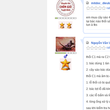
mitdoc_dieul
rat
em mua cây sáo 4
lại bác nào thổi 
lun à tks
Nguyễn Văn 
rat
thổi C1 mà ra C2 t
1. bác dùng 1 làn
2. cây sáo bác dù
thổi C1 mà âm bị đ
1. lỗ thổi có bị q
2. bác bịt lỗ đã 
3. các lỗ bấm và 
4. lòng ống xử lý
sau khi kiểm tra h