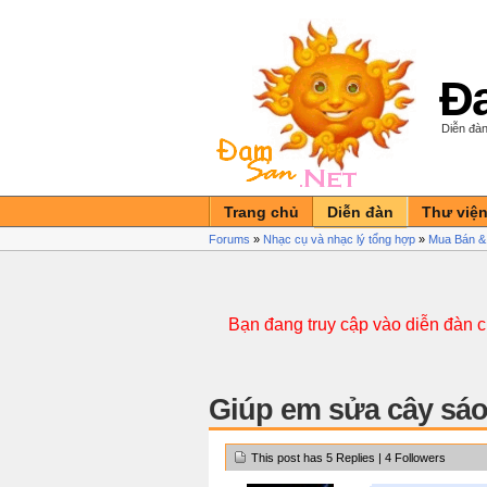
Đa
Diễn đàn
Trang chủ
Diễn đàn
Thư việ
Forums
»
Nhạc cụ và nhạc lý tổng hợp
»
Mua Bán &
Bạn đang truy cập vào diễn đàn 
Giúp em sửa cây sáo!
This post has 5 Replies | 4 Followers