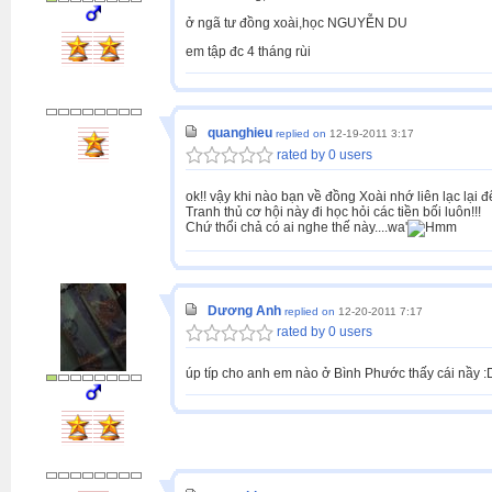
ở ngã tư đồng xoài,học NGUYỄN DU
em tập đc 4 tháng rùi
quanghieu
replied on
12-19-2011 3:17
rated by 0 users
ok!! vậy khi nào bạn về đồng Xoài nhớ liên lạc lại 
Tranh thủ cơ hội này đi học hỏi các tiền bối luôn!!!
Chứ thổi chả có ai nghe thế này....wa'
Dương Anh
replied on
12-20-2011 7:17
rated by 0 users
úp típ cho anh em nào ở Bình Phước thấy cái nầy :