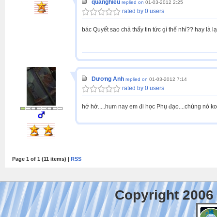
quanghieu
replied on
01-03-2012 2:25
rated by 0 users
bác Quyết sao chả thấy tin tức gì thế nhỉ?? hay là lại
Dương Anh
replied on
01-03-2012 7:14
rated by 0 users
hớ hớ.....hum nay em đi học Phụ đạo....chúng nó ko ch
Page 1 of 1 (11 items) |
RSS
Copyright 2006