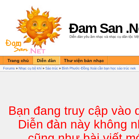
Đam San .N
Diễn đàn yêu âm nhạc và nhạc cụ dân tộc Vi
Trang chủ
Diễn đàn
Thư viện bản nhạc
Forums
»
Nhạc cụ bộ khí
»
Sáo trúc
»
Bình Phước-Đồng Xoài cần bạn học sáo trúc nek
Bạn đang truy cập vào 
Diễn đàn này không n
cũng như bài viết m