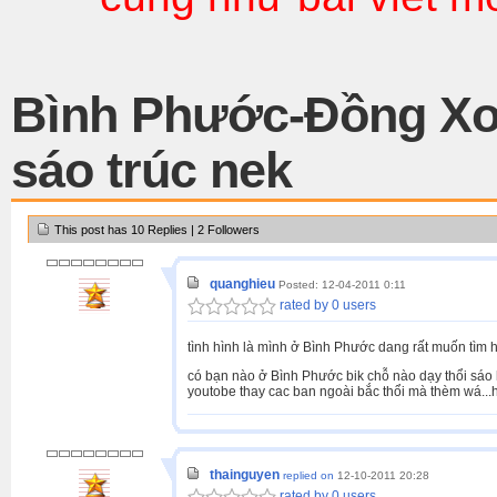
Bình Phước-Đồng Xo
sáo trúc nek
This post has 10 Replies | 2 Followers
quanghieu
Posted: 12-04-2011 0:11
rated by 0 users
tình hình là mình ở Bình Phước dang rất muốn tìm hi
có bạn nào ở Bình Phước bik chỗ nào dạy thổi sáo h
youtobe thay cac ban ngoài bắc thổi mà thèm wá...h
thainguyen
replied on
12-10-2011 20:28
rated by 0 users