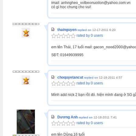
imail: anhngheo_votbeonuoilon@yahoo.com.vn
có gì học chung cho vui!
thainguyen
replied on
12-17-2011 6:20
rated by 0 users
em tên Thái, 17 tuổi mail: gacon_nood2000@yaho
SĐT: 01649939995
choquyetancut
replied on
12-18-2011 4:57
rated by 0 users
Mình add nick 2 bạn rồi đó. hiện mình đang ở SG gần
Dương Anh
replied on
12-18-2011 7:41
rated by 0 users
em tên Dũng,16 tuổi