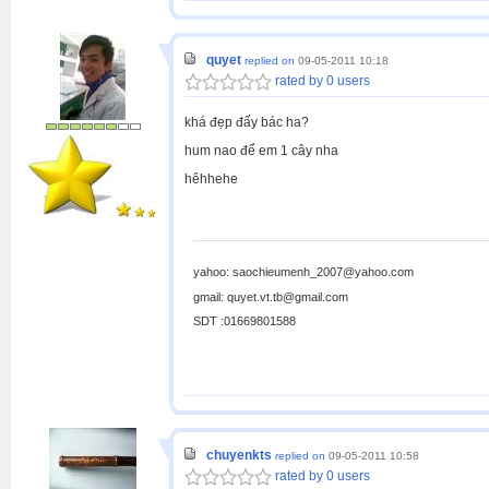
quyet
replied on
09-05-2011 10:18
rated by 0 users
khá đẹp đấy bác ha?
hum nao để em 1 cây nha
hêhhehe
yahoo: saochieumenh_2007@yahoo.com
gmail: quyet.vt.tb@gmail.com
SDT :01669801588
chuyenkts
replied on
09-05-2011 10:58
rated by 0 users