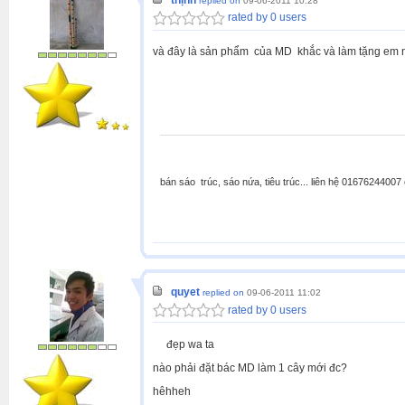
replied on
09-06-2011 10:28
rated by 0 users
và đây là sản phẩm của MD khắc và làm tặng em nhâ
bán sáo trúc, sáo nứa, tiêu trúc... liên hệ 0167624400
quyet
replied on
09-06-2011 11:02
rated by 0 users
đẹp wa ta
nào phải đặt bác MD làm 1 cây mới đc?
hêhheh