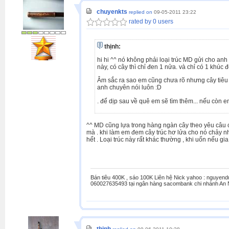
chuyenkts
replied on
09-05-2011 23:22
rated by 0 users
thịnh:
hi hi ^^ nó không phải loại trúc MD gửi cho a
này, có cây thì chỉ đen 1 nửa. và chỉ có 1 khúc
Âm sắc ra sao em cũng chưa rõ nhưng cây tiêu t
anh chuyên nói luôn :D
. để dịp sau về quê em sẽ tìm thêm... nếu còn 
^^ MD cũng lựa trong hàng ngàn cây theo yêu câu củ
mà . khi làm em đem cây trúc hơ lửa cho nó chảy nh
hết . Loại trúc này rất khác thường , khi uốn nếu g
Bán tiêu 400K , sáo 100K Liên hệ Nick yahoo : nguyen
060027635493 tại ngân hàng sacombank chi nhánh An 
thịnh