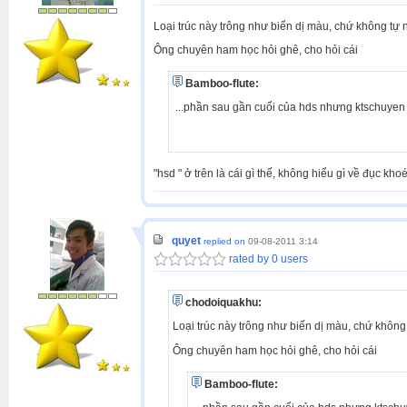
Loại trúc này trông như biến dị màu, chứ không tự n
Ông chuyên ham học hỏi ghê, cho hỏi cái
Bamboo-flute:
...phần sau gần cuối của hds nhưng ktschuyen
"hsd " ở trên là cái gì thế, không hiểu gì về đục kho
quyet
replied on
09-08-2011 3:14
rated by 0 users
chodoiquakhu:
Loại trúc này trông như biến dị màu, chứ không 
Ông chuyên ham học hỏi ghê, cho hỏi cái
Bamboo-flute: