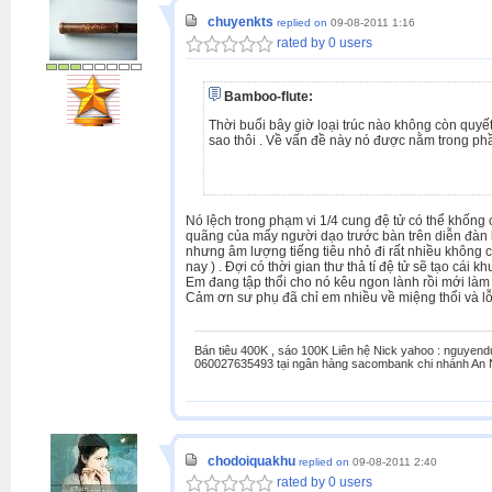
chuyenkts
replied on
09-08-2011 1:16
rated by 0 users
Bamboo-flute:
Thời buổi bây giờ loại trúc nào không còn quyế
sao thôi . Về vấn đề này nó được nằm trong p
Nó lệch trong phạm vi 1/4 cung đệ tử có thể khống 
quãng của mấy người dạo trước bàn trên diễn đàn
nhưng âm lượng tiếng tiêu nhỏ đi rất nhiều không c
nay ) . Đợi có thời gian thư thả tí đệ tử sẽ tạo cái 
Em đang tập thổi cho nó kêu ngon lành rồi mới làm 
Cảm ơn sư phụ đã chỉ em nhiều về miệng thổi và lỗ đ
Bán tiêu 400K , sáo 100K Liên hệ Nick yahoo : nguyen
060027635493 tại ngân hàng sacombank chi nhánh An 
chodoiquakhu
replied on
09-08-2011 2:40
rated by 0 users