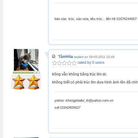
bán sáo trúc, sáo nứa, tiêu trúc... liên hệ 0167624400
TâmHòa
replied on
09-05-2011 22:49
rated by 0 users
trông vẫn không bằng trúc tím dc
không biết có phải trúc tím đưa hình ảnh lên đã c
yahoo: khongphailoi_th@yahoo.com.vn
sđt 01642605627