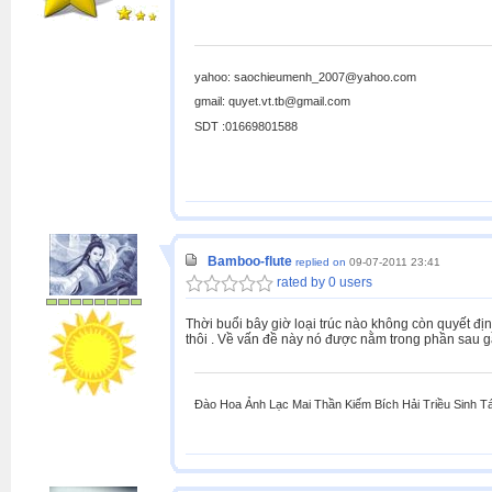
yahoo: saochieumenh_2007@yahoo.com
gmail: quyet.vt.tb@gmail.com
SDT :01669801588
Bamboo-flute
replied on
09-07-2011 23:41
rated by 0 users
Thời buổi bây giờ loại trúc nào không còn quyết đ
thôi . Về vấn đề này nó được nằm trong phần sau 
Đào Hoa Ảnh Lạc Mai Thần Kiếm Bích Hải Triều Sinh T