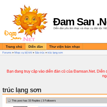
Đam San .N
Diễn đàn yêu âm nhạc và nhạc cụ dân tộc Vi
Trang chủ
Diễn đàn
Thư viện bản nhạc
Forums
»
Nhạc cụ bộ khí
»
Sáo trúc
»
trúc lạng sơn
Bạn đang truy cập vào diễn đàn cũ của Đamsan.Net. Diễn đ
ng
trúc lạng sơn
This post has 33 Replies | 3 Followers