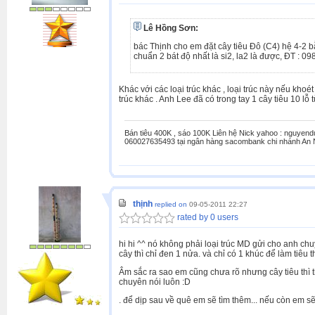
Lê Hồng Sơn:
bác Thịnh cho em đặt cây tiêu Đô (C4) hệ 4-2 b
chuẩn 2 bát độ nhất là si2, la2 là được, ĐT : 0
Khác với các loại trúc khác , loại trúc này nếu khoét
trúc khác . Anh Lee đã có trong tay 1 cây tiêu 10 lỗ 
Bán tiêu 400K , sáo 100K Liên hệ Nick yahoo : nguyen
060027635493 tại ngân hàng sacombank chi nhánh An 
thịnh
replied on
09-05-2011 22:27
rated by 0 users
hi hi ^^ nó không phải loại trúc MD gửi cho anh c
cây thì chỉ đen 1 nửa. và chỉ có 1 khúc để làm tiêu
Âm sắc ra sao em cũng chưa rõ nhưng cây tiêu thì t
chuyên nói luôn :D
. để dịp sau về quê em sẽ tìm thêm... nếu còn em 