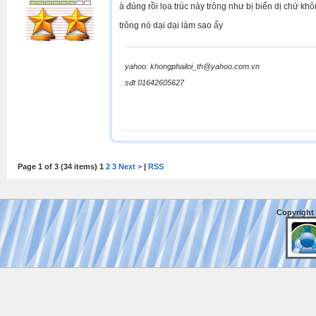
à đúng rồi lọa trúc này trông như bị biến dị chứ khô
trông nó dại dại làm sao ấy
yahoo: khongphailoi_th@yahoo.com.vn
sđt 01642605627
Page 1 of 3 (34 items) 1
2
3
Next >
|
RSS
Copyright 