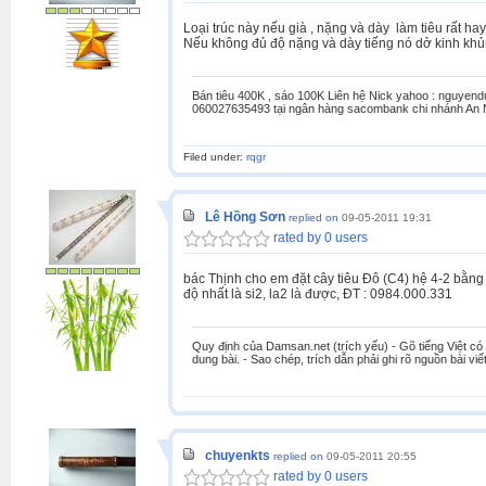
Loại trúc này nếu già , nặng và dày làm tiêu rất ha
Nếu không đủ độ nặng và dày tiếng nó dở kinh khủng
Bán tiêu 400K , sáo 100K Liên hệ Nick yahoo : nguyen
060027635493 tại ngân hàng sacombank chi nhánh An 
Filed under:
rqgr
Lê Hồng Sơn
replied on
09-05-2011 19:31
rated by 0 users
bác Thịnh cho em đặt cây tiêu Đô (C4) hệ 4-2 bằng 
độ nhất là si2, la2 là được, ĐT : 0984.000.331
Quy định của Damsan.net (trích yếu) - Gõ tiếng Việt có 
dung bài. - Sao chép, trích dẫn phải ghi rõ nguồn bài viết
chuyenkts
replied on
09-05-2011 20:55
rated by 0 users