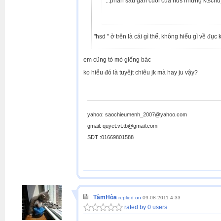
...phần sau gần cuối của hds nhưng ktsch
"hsd " ở trên là cái gì thế, không hiểu gì về đục
em cũng tò mò giống bác
ko hiểu đó là tuyêjt chiêu jk mà hay ju vậy?
yahoo: saochieumenh_2007@yahoo.com
gmail: quyet.vt.tb@gmail.com
SDT :01669801588
TâmHòa
replied on
09-08-2011 4:33
rated by 0 users