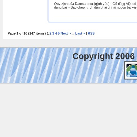
Quy định của Damsan.net (trích yếu) - Gõ tiếng Việt có 
dung bài. - Sao chép, trích dẫn phải ghi rõ nguồn bài viết
Page 1 of 10 (147 items) 1
2
3
4
5
Next >
...
Last »
|
RSS
Copyright 2006