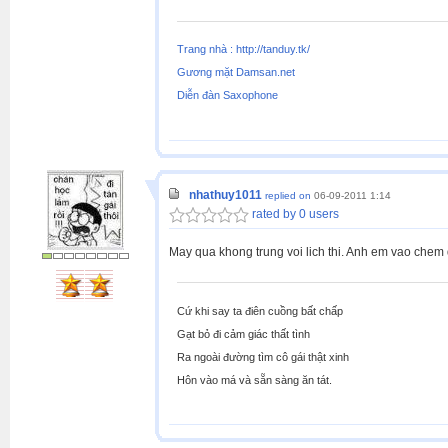
Trang nhà : http://tanduy.tk/
Gương mặt Damsan.net
Diễn đàn Saxophone
nhathuy1011
replied on
06-09-2011 1:14
rated by 0 users
May qua khong trung voi lich thi. Anh em vao chem de di nhiet tinh nao.hu'''
Cứ khi say ta điên cuồng bất chấp
Gạt bỏ đi cảm giác thất tình
Ra ngoài đường tìm cô gái thật xinh
Hôn vào má và sẵn sàng ăn tát.