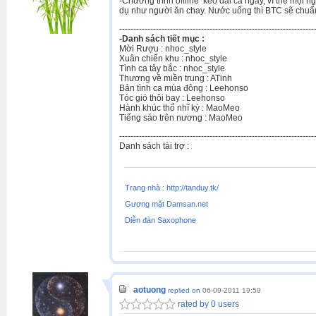
-Chương trình offline kéo dài cả ngày, vì thế mọi ng
dụ như người ăn chay. Nước uống thì BTC sẽ chuẩn 
---------------------------------------------------------------------
-Danh sách tiết mục :
Mời Rượu : nhoc_style
Xuân chiến khu : nhoc_style
Tình ca tây bắc : nhoc_style
Thương về miền trung : ATinh
Bản tình ca mùa đông : Leehonso
Tóc gió thôi bay : Leehonso
Hành khúc thổ nhĩ kỳ : MaoMeo
Tiếng sáo trên nương : MaoMeo
---------------------------------------------------------------------
Danh sách tài trợ :
Trang nhà : http://tanduy.tk/
Gương mặt Damsan.net
Diễn đàn Saxophone
aotuong
replied on
06-09-2011 19:59
rated by 0 users