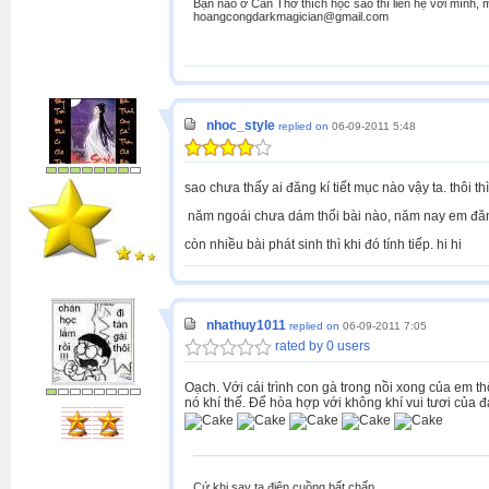
Bạn nào ở Cần Thơ thích học sáo thì liên hệ với mình, m
hoangcongdarkmagician@gmail.com
nhoc_style
replied on
06-09-2011 5:48
sao chưa thấy ai đăng kí tiết mục nào vậy ta. thôi t
năm ngoái chưa dám thổi bài nào, năm nay em đăng
còn nhiều bài phát sinh thì khi đó tính tiếp. hi hi
nhathuy1011
replied on
06-09-2011 7:05
rated by 0 users
Oạch. Với cái trình con gà trong nồi xong của em t
nó khí thế. Để hòa hợp với không khí vui tươi của 
Cứ khi say ta điên cuồng bất chấp