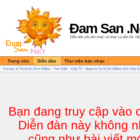
Đam San .N
Diễn đàn yêu âm nhạc và nhạc cụ dân tộc Vi
Trang chủ
Diễn đàn
Thư viện bản nhạc
Forums
»
Tôi đi tìm tôi
»
Offline - Thư Giãn - Giải Trí - Spam
»
Tp.HCM Offline sinh nhật D
Bạn đang truy cập vào 
Diễn đàn này không n
cũng như bài viết m