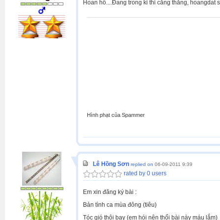
Hoan hô....Đang trong ki thi căng thẳng, hoangdat s
Hình phạt của Spammer
Lê Hồng Sơn
replied on
06-09-2011 9:39
rated by 0 users
Em xin đăng ký bài :
Bản tình ca mùa đông (tiêu)
Tóc gió thôi bay (em hói nên thổi bài này máu lắm)