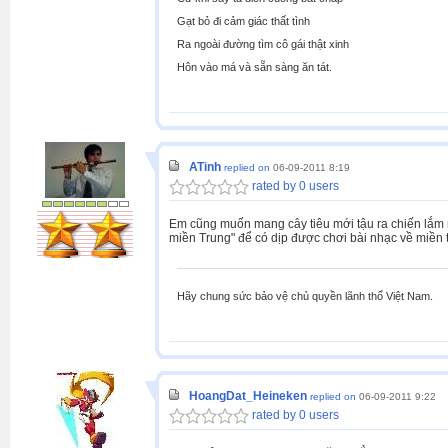
Gạt bỏ đi cảm giác thất tình
Ra ngoài đường tìm cô gái thật xinh
Hôn vào má và sẵn sàng ăn tát.
ATinh
replied on
06-09-2011 8:19
rated by 0 users
Em cũng muốn mang cây tiêu mới tậu ra chiến lắm 
miền Trung" để có dịp được chơi bài nhạc về miền 
Hãy chung sức bảo vệ chủ quyền lãnh thổ Việt Nam.
HoangDat_Heineken
replied on
06-09-2011 9:22
rated by 0 users