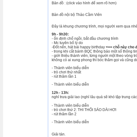
Bản đồ : (click vào hình để xem rõ hơn)
Bản đồ nội bộ Thảo Cầm Viên
Đây là khung chương trình, mọi người xem qua nhé
9h - 9h30:
- ổn định chổ ngồi, bắt đầu chương trình
- Mc tuyên bố lý do
-Đốt nến, hát bài happy birthday
<== chỗ này cho đ
- trong khi cắt bánh BQC thông báo một số thông tin
- giới thiệu thành viên, từng người một theo vòng tr
không có ai xung phong thì bóc thăm gọi và cũng 
- Thành viên biểu diễn
- trò chơi thứ nhất
- rút thăm lần 1
- Thành viên biểu diễn
12h - 13h:
nghỉ trưa giải lao (nghỉ lâu quá sẽ khó tập trung các
- Thành viên biểu diễn
- trò chơi thứ 2: THI THỔI SÁO DÀI HƠI
- rút thăm lần 2
- Thành viên biểu diễn
Giải tán.