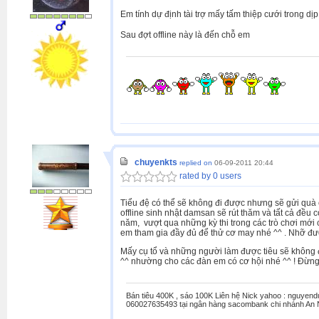
Em tính dự định tài trợ mấy tấm thiệp cưới trong d
Sau đợt offline này là đến chỗ em
chuyenkts
replied on
06-09-2011 20:44
rated by 0 users
Tiểu đệ có thể sẽ không đi được nhưng sẽ gửi quà c
offline sinh nhật damsan sẽ rút thăm và tất cả đều 
năm, vượt qua những kỳ thi trong các trò chơi mới
em tham gia đầy đủ để thử cơ may nhé ^^ . Nhỡ đượ
Mấy cụ tổ và những người làm được tiêu sẽ không đ
^^ nhường cho các đàn em có cơ hội nhé ^^ ! Đừng
Bán tiêu 400K , sáo 100K Liên hệ Nick yahoo : nguyen
060027635493 tại ngân hàng sacombank chi nhánh An 