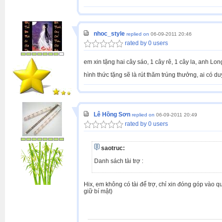
nhoc_style
replied on
06-09-2011 20:46
rated by 0 users
em xin tặng hai cây sáo, 1 cây rê, 1 cây la, anh Lon
hình thức tặng sẽ là rút thăm trúng thưởng, ai có 
Lê Hồng Sơn
replied on
06-09-2011 20:49
rated by 0 users
saotruc:
Danh sách tài trợ :
Hix, em không có tài để trợ, chỉ xin đóng góp vào qu
giữ bí mật)