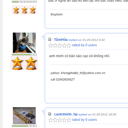
bác ở nghệ an sao ko liên lạc với bác mão mèo. bá
thuybom
TâmHòa
replied on
01-26-2012 6:42
rated by 0 users
anh minh có bán sáo cạo vỏ không nhỉ.
yahoo: khongphailoi_th@yahoo.com.vn
sđt 01642605627
caotriminh_hp
replied on
01-26-2012 18:00
rated by 0 users