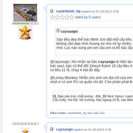
caotriminh_hp
replied on
01-30-2012 3:58
rated by 0 users
caysaogo:
Sáo tiêu đẹp thế bác Minh. Em đặt một cây tiêu
không cần đẹp nhìn hoang sơ cho nó tự nhiên. 
nhé. Lúc nào song pm em câu em ra trỗ bác lấ
@caysaogo: Xin nhắn lại bác
caysaogo
là hiện tạ
bác sau), bác có thể đổi 1trieu4 thành 10 cây tiê
có tiêu 11 lỗ, chạy 4 bát độ đấy.
@Loney Monkey: Nhắn cho anh xin địa chỉ của em n
chút vì có sơn PU và quấn chỉ đỏ. Còn phân phát thì
$$_Bán sáo trúc chất lượng - 80k_$$ Nick Yahoo: caotr
Cầu Giấy, Hà Nội. Sở trường: Sáo ngang 10 lỗ, sáo Mèo
Filed under:
caotriminh_hp bán sáo trúc
caysaogo
replied on
01-30-2012 6:36