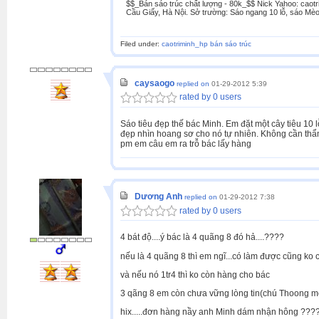
$$_Bán sáo trúc chất lượng - 80k_$$ Nick Yahoo: caotr
Cầu Giấy, Hà Nội. Sở trường: Sáo ngang 10 lỗ, sáo Mèo
Filed under:
caotriminh_hp bán sáo trúc
caysaogo
replied on
01-29-2012 5:39
rated by 0 users
Sáo tiêu đẹp thế bác Minh. Em đặt một cây tiêu 10
đẹp nhìn hoang sơ cho nó tự nhiên. Không cần thẩm
pm em câu em ra trỗ bác lấy hàng
Dương Anh
replied on
01-29-2012 7:38
rated by 0 users
4 bát độ....ý bác là 4 quãng 8 đó hả....????
nếu là 4 quãng 8 thì em ngĩ...có làm được cũng ko c
và nếu nó 1tr4 thì ko còn hàng cho bác
3 qãng 8 em còn chưa vững lòng tin(chú Thoong m
hix.....đơn hàng nầy anh Minh dám nhận hông ???