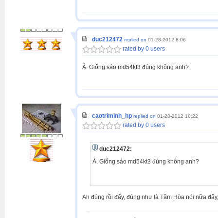
duc212472
replied on
01-28-2012 8:06
rated by 0 users
À. Giống sáo md54kt3 đúng không anh?
caotriminh_hp
replied on
01-28-2012 18:22
rated by 0 users
duc212472:
À. Giống sáo md54kt3 đúng không anh?
Ah đúng rồi đấy, đúng như là Tâm Hòa nói nữa đấy,