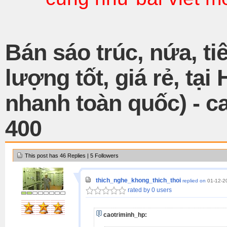
Bán sáo trúc, nứa, ti
lượng tốt, giá rẻ, tại
nhanh toàn quốc) - c
400
This post has 46 Replies | 5 Followers
thich_nghe_khong_thich_thoi
replied on
01-12-2
rated by 0 users
caotriminh_hp: