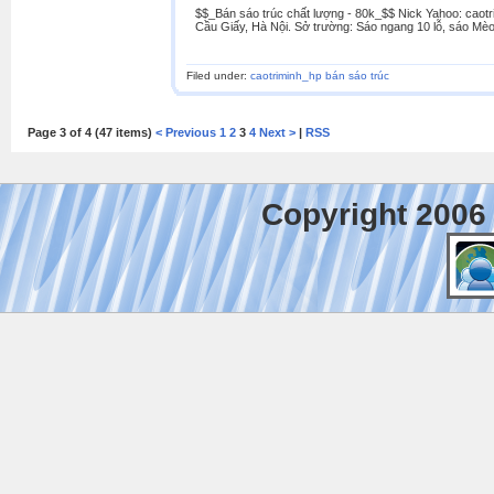
$$_Bán sáo trúc chất lượng - 80k_$$ Nick Yahoo: caotr
Cầu Giấy, Hà Nội. Sở trường: Sáo ngang 10 lỗ, sáo Mèo
Filed under:
caotriminh_hp bán sáo trúc
Page 3 of 4 (47 items)
< Previous
1
2
3
4
Next >
|
RSS
Copyright 2006