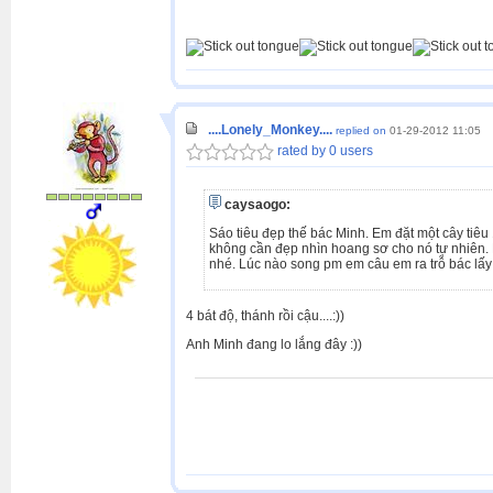
....Lonely_Monkey....
replied on
01-29-2012 11:05
rated by 0 users
caysaogo:
Sáo tiêu đẹp thế bác Minh. Em đặt một cây tiêu
không cần đẹp nhìn hoang sơ cho nó tự nhiên. 
nhé. Lúc nào song pm em câu em ra trỗ bác lấ
4 bát độ, thánh rồi cậu....:))
Anh Minh đang lo lắng đây :))