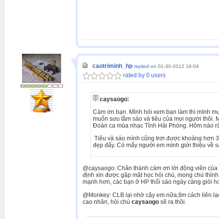
caotriminh_hp
replied on
01-30-2012 18:04
rated by 0 users
caysaogo:
Cám ơn bạn. Mình hỏi xem bạn làm thì mình mua
muốn sưu tầm sáo và tiêu của mọi người thôi. 
Đoàn ca múa nhạc Tỉnh Hải Phòng. Hôm nào rả
Tiêu và sáo mình cũng trơi được khoảng hơn 3
đẹp đấy. Có mấy người em mình giới thiệu về sá
@caysaogo: Chân thành cám ơn lời động viên của
định xin được gặp mặt học hỏi chú, mong chú thỉnh 
mạnh hơn, các bạn ở HP thổi sáo ngày càng giỏi h
@Monkey: CLB lại nhờ cậy em nữa,tìm cách liên lạ
cao nhân, hỏi chú
caysaogo
sẽ ra thôi.