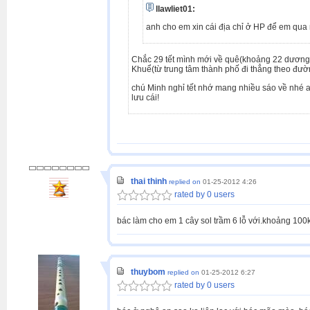
llawliet01:
anh cho em xin cái địa chỉ ở HP để em qua
Chắc 29 tết mình mới về quê(khoảng 22 dương l
Khuể(từ trung tâm thành phố đi thẳng theo đư
chú Minh nghỉ tết nhớ mang nhiều sáo về nhé 
lưu cái!
thai thinh
replied on
01-25-2012 4:26
rated by 0 users
bác làm cho em 1 cây sol trầm 6 lỗ với.khoảng 100
thuybom
replied on
01-25-2012 6:27
rated by 0 users