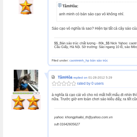
TâmHòa:
anh minh có bán sáo cạo vỏ không nhỉ.
Sáo cạo vỏ nghĩa là sao? Hiện tại tất cả cây sáo 
$$_Bán sáo trúc chất lượng - 80k_$$ Nick Yahoo: caotr
Cầu Giấy, Hà Nội. Sở trường: Sáo ngang 10 lỗ, sáo Mèo
Filed under:
caotriminh_hp bán sáo trúc
TâmHòa
replied on
01-28-2012 5:29
rated by 0 users
à nghĩa là cạo cái vỏ cho nó mất hết mấu đi nhìn t
nữa. Trước giờ em toàn chơi sáo kiểu đấy, ra tết 
yahoo: khongphailoi_th@yahoo.com.vn
sđt 01642605627