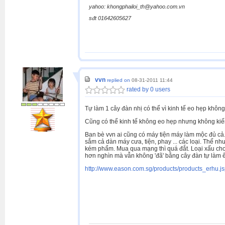
yahoo: khongphailoi_th@yahoo.com.vn
sđt 01642605627
vvn
replied on
08-31-2011 11:44
rated by 0 users
Tự làm 1 cây đàn nhị có thể vì kinh tế eo hẹp khô
Cũng có thể kinh tế không eo hẹp nhưng không kiế
Ban bè vvn ai cũng có máy tiện máy làm mộc đủ cả.
sắm cả dàn máy cưa, tiện, phay ... các loại. Thế 
kém phẩm. Mua qua mạng thì quá đắt. Loại xấu cho 
hơn nghìn mà vẫn không 'đã' bằng cây đàn tự làm ê
http://www.eason.com.sg/products/products_erhu.j