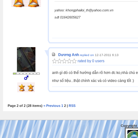
yahoo: khongphailoi_th@yahoo.com.vn
sđt 01642605627
Dương Anh
replied on
12-17-2011 6:13
rated by 0 users
anh gì đó có thể hướng dẫn rõ hơn đc ko,nhà chú
như số liệu...thật chính xác và có video càng tốt :)
Page 2 of 2 (28 items)
< Previous
1
2 |
RSS
Copyright 