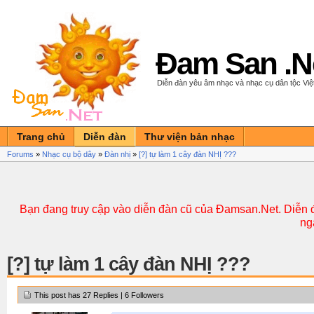
Đam San .N
Diễn đàn yêu âm nhạc và nhạc cụ dân tộc Vi
Trang chủ
Diễn đàn
Thư viện bản nhạc
Forums
»
Nhạc cụ bộ dây
»
Đàn nhị
»
[?] tự làm 1 cây đàn NHỊ ???
Bạn đang truy cập vào diễn đàn cũ của Đamsan.Net. Diễn đ
ng
[?] tự làm 1 cây đàn NHỊ ???
This post has 27 Replies | 6 Followers