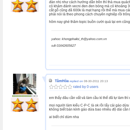
đàn nhị như cách hướng dẫn trên thì thà mua quách
có khảm đánh vecni đen đen bóng mà có khoảng 3
cắt gỗ cũng đã 600k là mạt hạng rồi thế mà mua cá
phải nói là theo phong cách chuyên nghiệp rồi tr
hôm nay ghé thăm topic buồn cười quá tại em cũng
yahoo: khongphailoi_th@yahoo.com.vn
sđt 01642605627
TâmHòa
replied on
08-30-2011 20:13
rated by 0 users
em thấy đâu cần vất vả làm cầu kì thế đã tự làm thì
mọi người làm kiểu C-P-C là ok rồi lấy cái gáo dừa
không biết bán kính gáo dừa bao nhiêu độ dài cần 
ai biết chỉ dùm nha