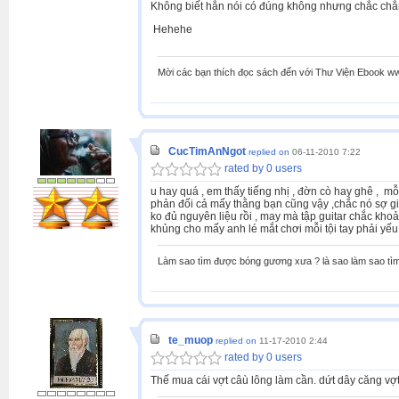
Không biết hắn nói có đúng không nhưng chắc chắn 
Hehehe
Mời các bạn thích đọc sách đến với Thư Viện Ebook w
CucTimAnNgot
replied on
06-11-2010 7:22
rated by 0 users
u hay quá , em thấy tiếng nhị , đờn cò hay ghê , mỗ
phản đối cả mấy thằng bạn cũng vậy ,chắc nó sợ 
ko đủ nguyên liệu rồi , may mà tập guitar chắc khoả
khủng cho mấy anh lé mắt chơi mỗi tội tay phải yế
Làm sao tìm được bóng gương xưa ? là sao làm sao tìm 
te_muop
replied on
11-17-2010 2:44
rated by 0 users
Thế mua cái vợt câù lông làm cần. dứt dây căng vợ