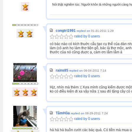
Nói thật nghiêm túc: Người khôn là những người càng h
congtri1991
replied on
01-31-2011 1:29
rated by 0 users
có bác nào có kích thuớc cấu tạo cụ thể của đàn n
làm (có anh họ làm thợ tiện gỗ, bác là thợ mộc, anh 
thước của nó cũng đuợc ạ, cám ơn lắm lắm á
rains85
replied on
06-04-2011 7:14
rated by 0 users
Hjz, nhìn mà thèm :( Xưa mình cũng kiếm được một 
ko có điều kiện đi xa vậy nữa :( sau đó tặng cây cò c
TâmHòa
replied on
08-29-2011 7:24
rated by 0 users
há há há buồn cười các bác quá. Có tiền mà mua cái