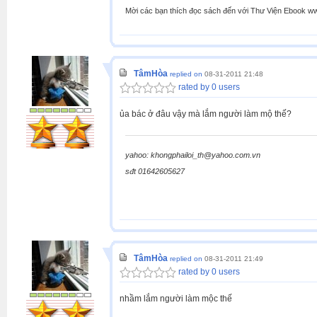
Mời các bạn thích đọc sách đến với Thư Viện Ebook w
TâmHòa
replied on
08-31-2011 21:48
rated by 0 users
ủa bác ở đâu vậy mà lắm người làm mộ thế?
yahoo: khongphailoi_th@yahoo.com.vn
sđt 01642605627
TâmHòa
replied on
08-31-2011 21:49
rated by 0 users
nhầm lắm người làm mộc thế