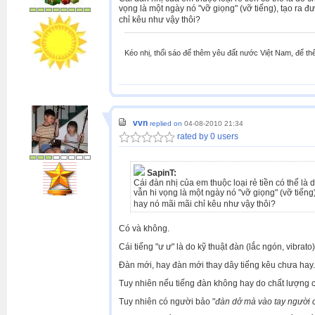
vọng là một ngày nó "vỡ giọng" (vỡ tiếng), tạo ra
chỉ kêu như vậy thôi?
Kéo nhị, thổi sáo để thêm yêu đất nước Việt Nam, để t
vvn
replied on
04-08-2010 21:34
rated by 0 users
SapinT:
Cái đàn nhị của em thuộc loại rẻ tiền có thể là
vẫn hi vọng là một ngày nó "vỡ giọng" (vỡ tiến
hay nó mãi mãi chỉ kêu như vậy thôi?
Có và không.
Cái tiếng "ư ư" là do kỹ thuật đàn (lắc ngón, vibrato)
Đàn mới, hay đàn mới thay dây tiếng kêu chưa hay. Đ
Tuy nhiên nếu tiếng đàn không hay do chất lượng củ
Tuy nhiên có người bảo "
đàn dở mà vào tay người 