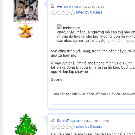
vvn
replied on
03-04-2010 18:41
rated by 0 users
leehonso:
chậc, chậc, thật quá ngưỡng mộ cao thủ này, ch
nhưng đã trao lại cho lão Thoong luôn rồi vì kh
các nhạc cụ em tập thì cây động tiêu là nhạc cụ í
Vvn cũng từng (và đang) trong tình cảnh này dưới c
quá xá hâm mộ.
Vì vậy vvn phải tìm "lối thoát" cho mình và gia đình
tót lên xe đóng kín cửa kính rồi tha hồ kéo. Cuối 
người đẹp tập chạy bộ...
Sướng!
Mời các bạn thích đọc sách đến với Thư Viện Ebook w
SapinT
replied on
03-22-2010 22:30
rated by 0 users
Cái đàn nhị của em thuộc loại rẻ tiền có thể là do 