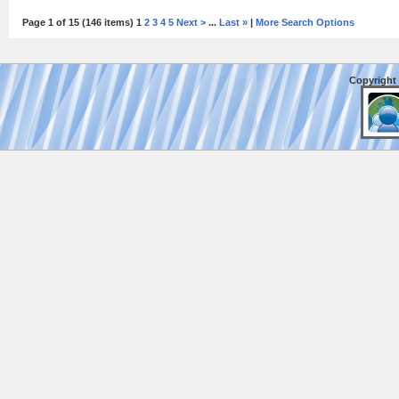
Page 1 of 15 (146 items) 1
2
3
4
5
Next >
...
Last »
|
More Search Options
Copyright 