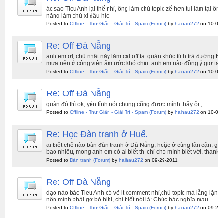
ác sao TieuAnh lại thế nhỉ, ông làm chủ topic zể hơn tui làm tại ô
năng làm chủ xị đâu híc
Posted to
Offline - Thư Giãn - Giải Trí - Spam
(Forum)
by
haihau272
on 10-0
Re: Off Đà Nẵng
anh em ơi, chủ nhật này làm cái off tại quán khúc tỉnh trà đườn
mưa nên ở công viên ẩm ước khó chịu. anh em nào đồng ý giơ tay
Posted to
Offline - Thư Giãn - Giải Trí - Spam
(Forum)
by
haihau272
on 10-0
Re: Off Đà Nẵng
quán đó thì ok, yên tỉnh nói chung cũng được mình thấy ổn,
Posted to
Offline - Thư Giãn - Giải Trí - Spam
(Forum)
by
haihau272
on 10-0
Re: Học Đàn tranh ở Huế.
ai biết chổ nào bán đàn tranh ở Đà Nẵng, hoặc ở cùng lân cận, 
bao nhiêu, mong anh em có ai biết thì chỉ cho mình biết với. than
Posted to
Đàn tranh
(Forum)
by
haihau272
on 09-29-2011
Re: Off Đà Nẵng
dạo nào bác Tieu Anh có vẽ it comment nhỉ,chủ topic mà lẵng lặn
nên mình phải gở bỏ hihi, chỉ biết nói là: Chúc bác nghĩa mau
Posted to
Offline - Thư Giãn - Giải Trí - Spam
(Forum)
by
haihau272
on 09-2