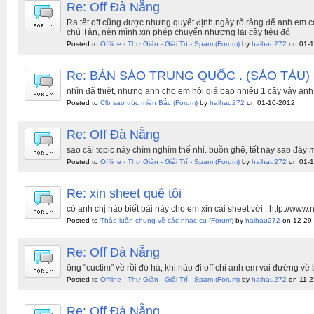
Re: Off Đà Nẵng
Ra tết off cũng được nhưng quyết định ngày rõ ràng để anh em cò
chú Tân, nên mình xin phép chuyển nhượng lại cây tiêu đó
Posted to
Offline - Thư Giãn - Giải Trí - Spam
(Forum)
by
haihau272
on 01-1
Re: BÁN SÁO TRUNG QUỐC . (SÁO TÀU
nhìn đã thiệt, nhưng anh cho em hỏi giá bao nhiêu 1 cây vậy anh
Posted to
Clb sáo trúc miền Bắc
(Forum)
by
haihau272
on 01-10-2012
Re: Off Đà Nẵng
sao cái topic này chìm nghỉm thế nhỉ. buồn ghê, tết này sao đây m
Posted to
Offline - Thư Giãn - Giải Trí - Spam
(Forum)
by
haihau272
on 01-1
Re: xin sheet quê tôi
có anh chị nào biết bài này cho em xin cái sheet với : http://
Posted to
Thảo luận chung về các nhạc cụ
(Forum)
by
haihau272
on 12-29
Re: Off Đà Nẵng
ông "cuctim" về rồi đó hả, khi nào đi off chỉ anh em vài đường 
Posted to
Offline - Thư Giãn - Giải Trí - Spam
(Forum)
by
haihau272
on 11-2
Re: Off Đà Nẵng