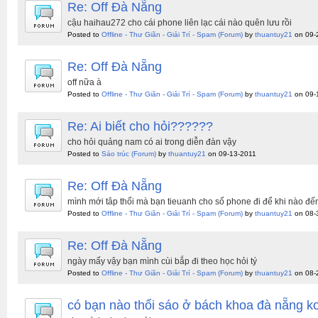
Re: Off Đà Nẵng
cậu haihau272 cho cái phone liên lạc cái nào quên lưu rồi
Posted to
Offline - Thư Giãn - Giải Trí - Spam
(Forum)
by
thuantuy21
on 09-
Re: Off Đà Nẵng
off nữa à
Posted to
Offline - Thư Giãn - Giải Trí - Spam
(Forum)
by
thuantuy21
on 09-
Re: Ai biết cho hỏi??????
cho hỏi quảng nam có ai trong diễn đàn vậy
Posted to
Sáo trúc
(Forum)
by
thuantuy21
on 09-13-2011
Re: Off Đà Nẵng
mình mới tâp thổi mà bạn tieuanh cho số phone đi để khi nào đến 
Posted to
Offline - Thư Giãn - Giải Trí - Spam
(Forum)
by
thuantuy21
on 08-
Re: Off Đà Nẵng
ngày mấy vậy bạn mình cùi bắp đi theo học hỏi tý
Posted to
Offline - Thư Giãn - Giải Trí - Spam
(Forum)
by
thuantuy21
on 08-
có bạn nào thổi sáo ở bách khoa đà nẵng k