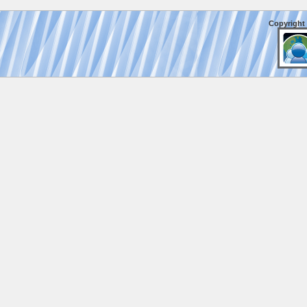
Copyright 