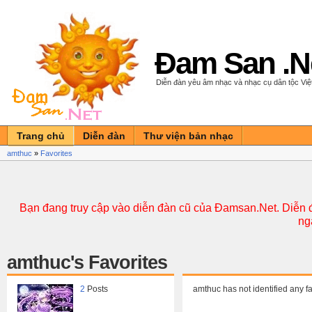
Đam San .N
Diễn đàn yêu âm nhạc và nhạc cụ dân tộc Vi
Trang chủ
Diễn đàn
Thư viện bản nhạc
amthuc
»
Favorites
Bạn đang truy cập vào diễn đàn cũ của Đamsan.Net. Diễn đ
ng
amthuc's Favorites
2
Posts
amthuc has not identified any fa