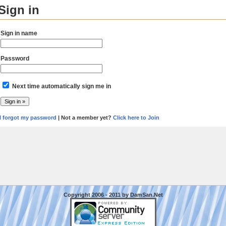
Sign in
Sign in name
Password
Next time automatically sign me in
I forgot my password
| Not a member yet?
Click here to Join
Copyright 2006 - 2011 by DamSan.Net