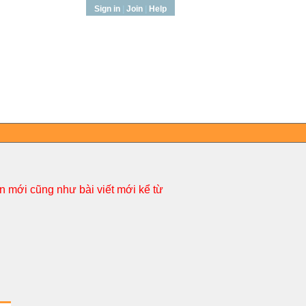
Sign in
|
Join
|
Help
 mới cũng như bài viết mới kể từ