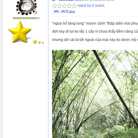
rated by 0 users
_MG_0572.jpg
"ngọa hổ tàng long" mượn cảnh "thập diện mai phục"
đợt này đi tui ko lấy 1 cây vì chưa thấy tiềm năng 
nhưng dở cái là bề ngoài của loại này ko được mỹ 