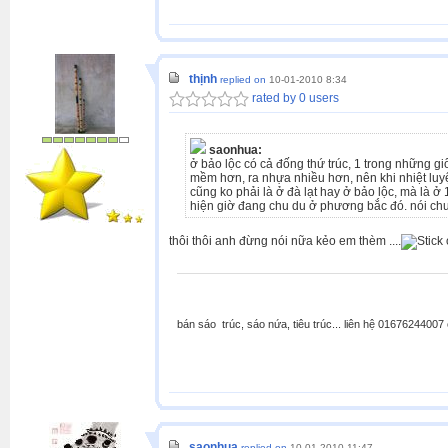
thịnh
replied on
10-01-2010 8:34
rated by 0 users
saonhua:
ở bảo lộc có cả đống thứ trúc, 1 trong những giố
mềm hơn, ra nhựa nhiều hơn, nên khi nhiệt luyện
cũng ko phải là ở đà lạt hay ở bảo lộc, mà là ở
hiện giờ đang chu du ở phương bắc đó. nói chun
thôi thôi anh đừng nói nữa kẻo em thèm ....
bán sáo trúc, sáo nứa, tiêu trúc... liên hệ 0167624400
saonhua
replied on
10-01-2010 11:47