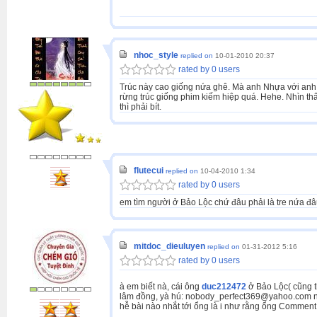
nhoc_style
replied on
10-01-2010 20:37
rated by 0 users
Trúc này cao giống nứa ghê. Mà anh Nhựa với anh
rừng trúc giống phim kiếm hiệp quá. Hehe. Nhìn thấy
thì phải bít.
flutecui
replied on
10-04-2010 1:34
rated by 0 users
em tìm người ở Bảo Lộc chứ đâu phải là tre nứa đâ
mitdoc_dieuluyen
replied on
01-31-2012 5:16
rated by 0 users
à em biết nà, cái ông
duc212472
ở Bảo Lộc( cũng t
lâm đồng, yà hú:
nobody_perfect369@yahoo.com nhé,
hễ bài nào nhắt tới ổng là i như rằng ổng
Comment