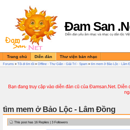
Đam San .N
Diễn đàn yêu âm nhạc và nhạc cụ dân tộc Vi
Trang chủ
Diễn đàn
Thư viện bản nhạc
Forums
»
Tôi đi tìm tôi
»
Offline - Thư Giãn - Giải Trí - Spam
»
tìm mem ở Bảo Lộc - Lâm 
Bạn đang truy cập vào diễn đàn cũ của Đamsan.Net. Diễn đ
ng
tìm mem ở Bảo Lộc - Lâm Đồng
This post has 16 Replies | 3 Followers