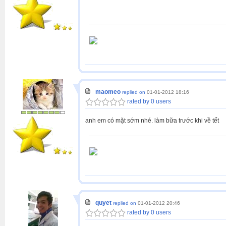
maomeo
replied on
01-01-2012 18:16
rated by 0 users
anh em có mặt sớm nhé. làm bữa trước khi về tết
quyet
replied on
01-01-2012 20:46
rated by 0 users