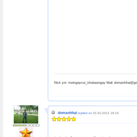
Nick ym: motngayvui_nhubaongay Mail: domanhhai@gma
domanhhai
replied on
01-02-2012 19:14