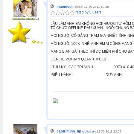
maomeo
Posted: 12-30-2011 19:28
rated by 0 users
LÂU LẮM ANH EM KHÔNG HỌP ĐƯỢC TỪ HÔM OF
TỔ CHỨC OFFLINE ĐẦU XUÂN. NGỔI CHUNG B
MỌI NGƯỜI CỐ GẮNG THAM GIA NHIỆT TÌNH N
MỖI NGƯỜI 100K NHÉ. ANH EM AI CŨNG MANG ::"
MANG B ẠN GÁI THEO THÌ ĐC MIỄN PHÍ CHO BẠN 
LIÊN HỆ VỚI BAN QUẢN TRỊ CLB
: THƯ KÝ :CAO TRÍ MINH 0973 410 40
:ĐIỀU HÀNH : DUY ANH : 097
caotriminh_hp
replied on
12-30-2011 23:57