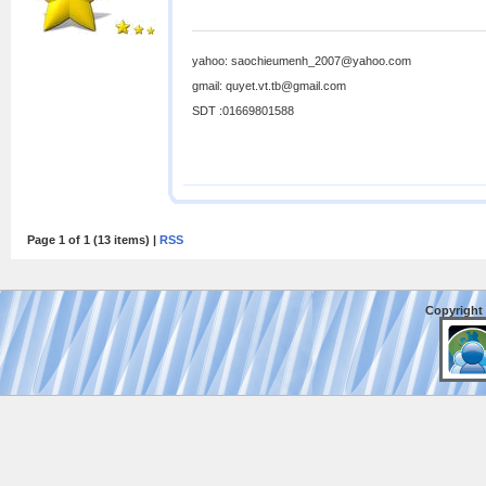
yahoo: saochieumenh_2007@yahoo.com
gmail: quyet.vt.tb@gmail.com
SDT :01669801588
Page 1 of 1 (13 items) |
RSS
Copyright 