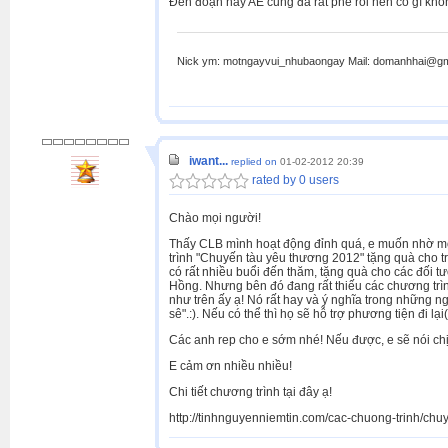
Đến đoạn này AE cũng đã rất phê rồi nên có gì kh
Nick ym: motngayvui_nhubaongay Mail: domanhhai@gma
iwant...
replied on
01-02-2012 20:39
rated by 0 users
Chào mọi người!
Thấy CLB mình hoạt động đỉnh quá, e muốn nhờ một
trình "Chuyến tàu yêu thương 2012" tặng quà cho trẻ
có rất nhiều buổi đến thăm, tặng quà cho các đối t
Hồng. Nhưng bên đó đang rất thiếu các chương trìn
như trên ấy ạ! Nó rất hay và ý nghĩa trong những ng
sê".:). Nếu có thể thì họ sẽ hỗ trợ phương tiện đi lại
Các anh rep cho e sớm nhé! Nếu được, e sẽ nói chị
E cảm ơn nhiều nhiều!
Chi tiết chương trình tại đây ạ!
http://tinhnguyenniemtin.com/cac-chuong-trinh/ch