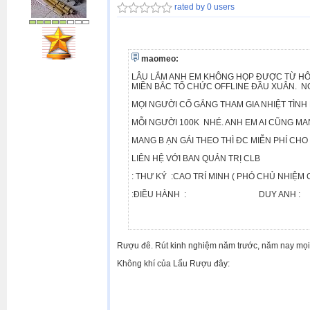
rated by 0 users
maomeo:
LÂU LẮM ANH EM KHÔNG HỌP ĐƯỢC TỪ HÔM
MIỀN BẮC TỔ CHỨC OFFLINE ĐẦU XUÂN. N
MỌI NGƯỜI CỐ GẮNG THAM GIA NHIỆT TÌN
MỖI NGƯỜI 100K NHÉ. ANH EM AI CŨNG MANG 
MANG B ẠN GÁI THEO THÌ ĐC MIỄN PHÍ CHO B
LIÊN HỆ VỚI BAN QUẢN TRỊ CLB
: THƯ KÝ :CAO TRÍ MINH ( PHÓ CHỦ N
:ĐIỀU HÀNH : DUY ANH : 0
Rượu đê. Rút kinh nghiệm năm trước, năm nay mọi n
Không khí của Lẩu Rượu đây: