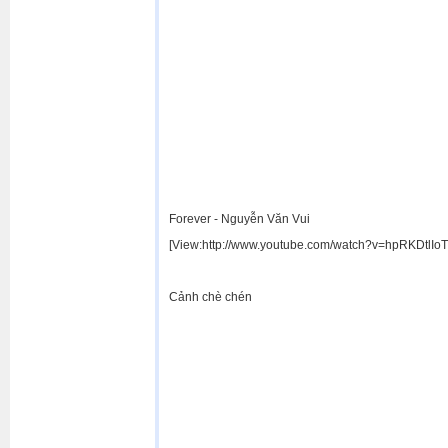
Forever - Nguyễn Văn Vui
[View:
http://www.youtube.com/watch?v=hpRKDtlIo
Cảnh chè chén