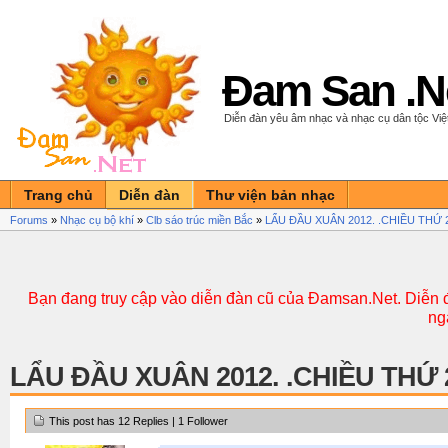
Đam San .N
Diễn đàn yêu âm nhạc và nhạc cụ dân tộc Vi
Trang chủ
Diễn đàn
Thư viện bản nhạc
Forums
»
Nhạc cụ bộ khí
»
Clb sáo trúc miền Bắc
»
LẨU ĐẦU XUÂN 2012. .CHIỀU THỨ 2
Bạn đang truy cập vào diễn đàn cũ của Đamsan.Net. Diễn đ
ng
LẨU ĐẦU XUÂN 2012. .CHIỀU THỨ 2
This post has 12 Replies | 1 Follower