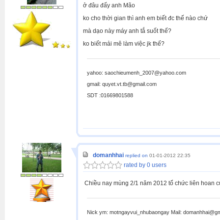
ở đâu đấy anh Mão
ko cho thời gian thì anh em biết đc thế nào chứ
mà dạo này máy anh tắ suốt thế?
ko biết mải mê làm việc jk thế?
yahoo: saochieumenh_2007@yahoo.com
gmail: quyet.vt.tb@gmail.com
SDT :01669801588
domanhhai
replied on
01-01-2012 22:35
rated by 0 users
Chiều nay mùng 2/1 năm 2012 tổ chức liên hoan c
Nick ym: motngayvui_nhubaongay Mail: domanhhai@gma