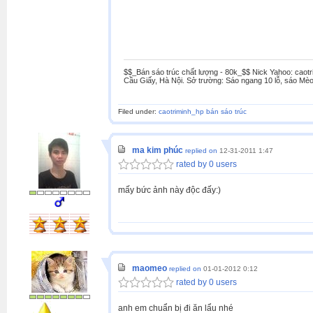
$$_Bán sáo trúc chất lượng - 80k_$$ Nick Yahoo: caotr
Cầu Giấy, Hà Nội. Sở trường: Sáo ngang 10 lỗ, sáo Mèo
Filed under:
caotriminh_hp bán sáo trúc
ma kim phúc
replied on
12-31-2011 1:47
rated by 0 users
mấy bức ảnh này độc đấy:)
maomeo
replied on
01-01-2012 0:12
rated by 0 users
anh em chuẩn bị đi ăn lẩu nhé