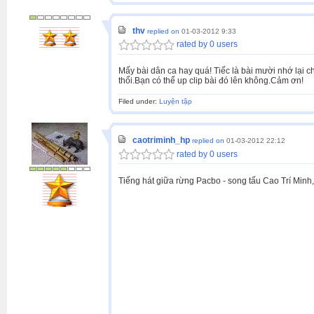
thv
replied on
01-03-2012 9:33
rated by 0 users
Mấy bài dân ca hay quá! Tiếc là bài mười nhớ lại 
thổi.Bạn có thể up clip bài đó lên không.Cảm ơn!
Filed under:
Luyện tập
caotriminh_hp
replied on
01-03-2012 22:12
rated by 0 users
Tiếng hát giữa rừng Pacbo - song tấu Cao Trí Minh