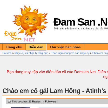
Đam San .N
Diễn đàn yêu âm nhạc và nhạc cụ dân tộc Vi
Trang chủ
Diễn đàn
Thư viện bản nhạc
Forums
»
Nhạc cụ và nhạc lý tổng hợp
»
Thảo luận chung về các nhạc cụ
»
Chào em cô g
Bạn đang truy cập vào diễn đàn cũ của Đamsan.Net. Diễn đ
ng
Chào em cô gái Lam Hồng - Atinh's
This post has 21 Replies | 4 Followers