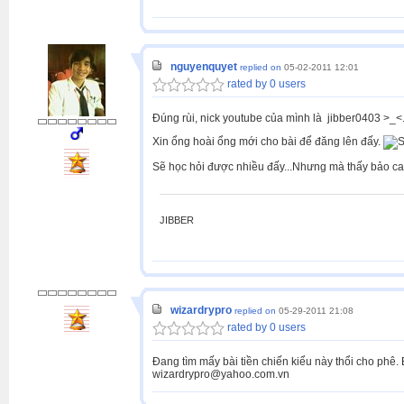
nguyenquyet
replied on
05-02-2011 12:01
rated by 0 users
Đúng rùi, nick youtube của mình là jibber0403 >_<
Xin ổng hoài ổng mới cho bài để đăng lên đấy.
Sẽ học hỏi được nhiều đấy...Nhưng mà thấy bảo cafe
JIBBER
wizardrypro
replied on
05-29-2011 21:08
rated by 0 users
Đang tìm mấy bài tiền chiến kiểu này thổi cho phê.
wizardrypro@yahoo.com.vn