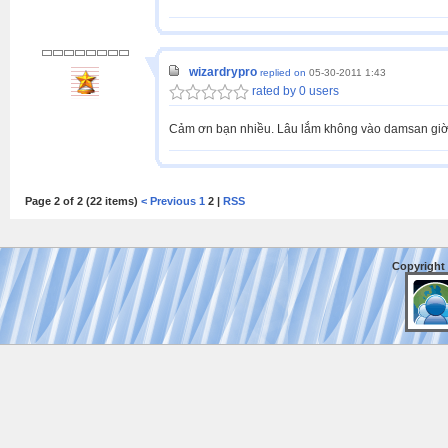
wizardrypro
replied on
05-30-2011 1:43
rated by 0 users
Cảm ơn bạn nhiều. Lâu lắm không vào damsan giờ 
Page 2 of 2 (22 items)
< Previous
1
2 |
RSS
Copyright 