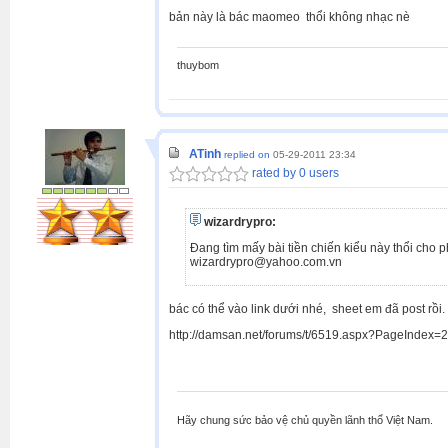
bản này là bác maomeo thổi không nhạc nè
thuybom
ATinh
replied on
05-29-2011 23:34
rated by 0 users
wizardrypro:
Đang tìm mấy bài tiền chiến kiểu này thổi cho p
wizardrypro@yahoo.com.vn
bác có thể vào link dưới nhé, sheet em đã post rồi
http://damsan.net/forums/t/6519.aspx?PageIndex=
Hãy chung sức bảo vệ chủ quyền lãnh thổ Việt Nam.