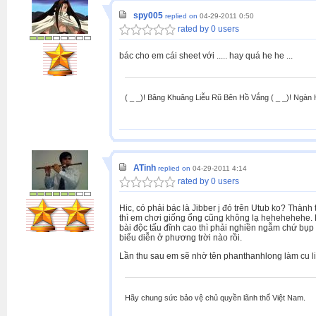
spy005
replied on
04-29-2011 0:50
rated by 0 users
bác cho em cái sheet với ..... hay quá he he ...
( _ _)! Bâng Khuâng Liễu Rũ Bên Hồ Vắng ( _ _)! Ngàn
ATinh
replied on
04-29-2011 4:14
rated by 0 users
Hic, có phải bác là Jibber j đó trên Utub ko? Thà
thì em chơi giống ổng cũng không lạ hehehehehe. E
bài độc tấu đĩnh cao thì phải nghiền ngẫm chứ bụp
biểu diễn ở phương trời nào rồi.
Lần thu sau em sẽ nhờ tên phanthanhlong làm cu l
Hãy chung sức bảo vệ chủ quyền lãnh thổ Việt Nam.