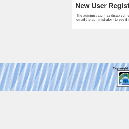
New User Regist
The administrator has disabled ne
email the administrator - to see if i
Copyright 