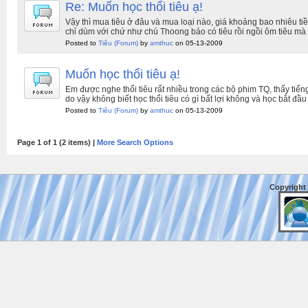
Re: Muốn học thổi tiêu ạ!
Vậy thì mua tiêu ở đâu và mua loại nào, giá khoảng bao nhiêu tiền
chỉ dùm với chứ như chú Thoong bảo có tiêu rồi ngồi ôm tiêu mà
Posted to
Tiêu
(Forum)
by
amthuc
on 05-13-2009
Muốn học thổi tiêu ạ!
Em được nghe thổi tiêu rất nhiều trong các bộ phim TQ, thấy tiếng 
do vậy không biết học thổi tiêu có gì bất lợi không và học bắt đầ
Posted to
Tiêu
(Forum)
by
amthuc
on 05-13-2009
Page 1 of 1 (2 items) |
More Search Options
Copyright 