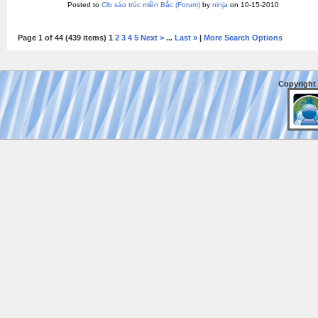
Posted to
Clb sáo trúc miền Bắc
(Forum)
by
ninja
on 10-15-2010
Page 1 of 44 (439 items) 1
2
3
4
5
Next >
...
Last »
|
More Search Options
Copyright 