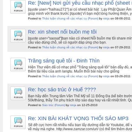
Re: [New] Nơi gửi yêu cầu nhạc phổ (sheet 
[quote user="haihau272"] ai có sheet bài hát : Lạy Phật Quan
giúp mình với thank trước [/quote] Vì bạn một lòng hướng thiện, y
Posted to
Thảo luận chung về các nhạc cụ
(Forum)
by
ninja
on 08-06-2011
Re: xin sheet nổi buồn mẹ tôi
[quote user="saosat"]bạn nào có sheet Nỗi buồn mẹ tôi share mì
cầu vào đúng chỗ, sẽ có người đáp ứng cho bạn.
Posted to
Thảo luận chung về các nhạc cụ
(Forum)
by
ninja
on 07-29-2011
Trăng sáng quê tôi - Đinh Thìn
Hiện Thư viện đã có nhạc phổ "Trăng sáng quê tôi" bản đầy đủ, a
thêm tài liệu của anh langtu. Muốn thổi bài này cho giống
Posted to
Thảo luận chung về các nhạc cụ
(Forum)
by
ninja
on 03-26-2011
Re: học sáo trúc ở Huế ????
Bạn hãy đến Trung tâm Văn Thể Mỹ số 11 Đống Đa (kế bên trườ
50k/tháng, thầy Tin phụ trách lớp sáo dạy hay và rất nhiệt tình. Q
Posted to
Sáo trúc
(Forum)
by
ninja
on 12-25-2010
Re: XIN BÀI KHÁT VỌNG THỔI SÁO MP3
Sẽ đỡ cực hơn rất nhiều nếu bạn lấy đường dẫn từ Youtube, để vào
về máy mà nghe. http://www.zamzar.com/url/ (có thể tìm thêm đư