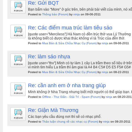
Re: Gửi BQT
Bạn bấm vào "More" ở góc trên, bên phải bài viết của mình, nó xổ r
Posted to
Thông báo
(Forum)
by
ninja
on 09-06-2011
Re: Các điểm mua trúc làm tiêu sáo
[quote user="Merciless"] Hà Nam có đền trúc thờ vua Lý Thường
là không biết có được khai thác không vì là Trúc của đền thờ.
Posted to
Mua Bán & Sửa Chữa Nhạc Cụ
(Forum)
by
ninja
on 09-06-2011
Re: làm sáo nhựa
[quote user="thv"] Mình có tự làm 1 cây La trầm theo số liệu ở 
vì mình tìm hiểu La trầm thì âm giai là A4 B4 C5# D5 E5 F5# G5#
Posted to
Mua Bán & Sửa Chữa Nhạc Cụ
(Forum)
by
ninja
on 08-22-2011
Re: cần anh em ở nha trang giúp
Mình không ở Nha Trang nhưng biết một người có thể giúp bạn. K
Posted to
Offline - Thư Giãn - Giải Trí - Spam
(Forum)
by
ninja
on 08-20-201
Re: Giận Mà Thương
Các bạn yêu cầu đúng nơi thì sẽ có nhạc phổ.
Posted to
Thảo luận chung về các nhạc cụ
(Forum)
by
ninja
on 08-20-2011