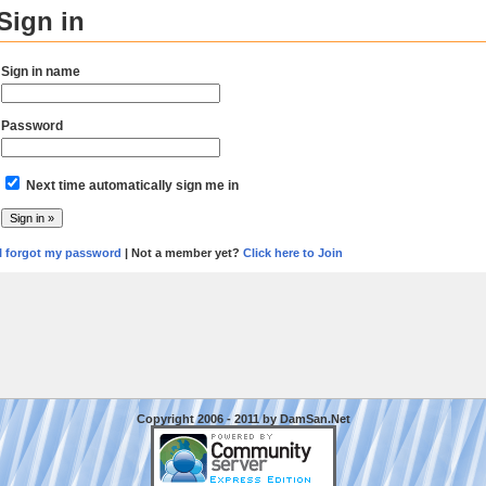
Sign in
Sign in name
Password
Next time automatically sign me in
I forgot my password
| Not a member yet?
Click here to Join
Copyright 2006 - 2011 by DamSan.Net