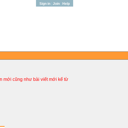
Sign in
|
Join
|
Help
 mới cũng như bài viết mới kể từ