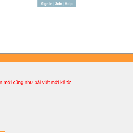
Sign in
|
Join
|
Help
 mới cũng như bài viết mới kể từ