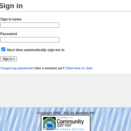
Sign in
Sign in name
Password
Next time automatically sign me in
I forgot my password
| Not a member yet?
Click here to Join
Copyright 2006 - 2011 by DamSan.Net